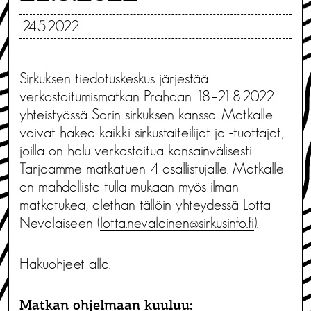
24.5.2022
Sirkuksen tiedotuskeskus järjestää
verkostoitumismatkan Prahaan 18.–21.8.2022
yhteistyössä Sorin sirkuksen kanssa. Matkalle
voivat hakea kaikki sirkustaiteilijat ja -tuottajat,
joilla on halu verkostoitua kansainvälisesti.
Tarjoamme matkatuen 4 osallistujalle. Matkalle
on mahdollista tulla mukaan myös ilman
matkatukea, olethan tällöin yhteydessä Lotta
Nevalaiseen (
lotta.nevalainen@sirkusinfo.fi
).
Hakuohjeet alla.
Matkan ohjelmaan kuuluu: