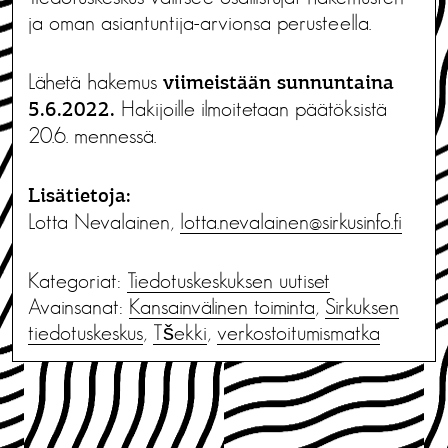
ja oman asiantuntija-arvionsa perusteella.
Lähetä hakemus
viimeistään sunnuntaina
Hakijoille ilmoitetaan päätöksistä
5.6.2022.
20.6. mennessä.
Lisätietoja:
Lotta Nevalainen,
lotta.nevalainen@sirkusinfo.fi
Kategoriat:
Tiedotus­keskuksen uutiset
Avainsanat:
Kansainvälinen toiminta
,
Sirkuksen
tiedotuskeskus
,
Tšekki
,
verkostoitumismatka