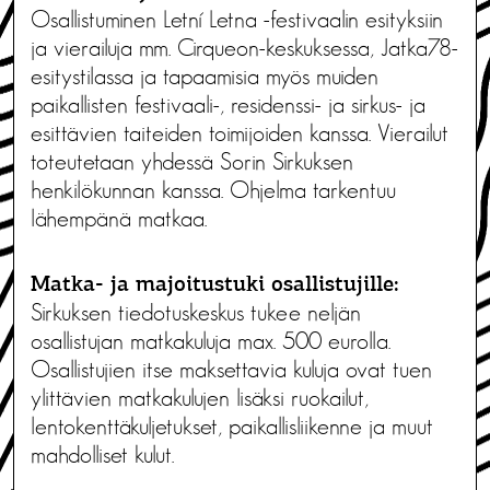
Osallistuminen Letní Letna -festivaalin esityksiin
ja vierailuja mm. Cirqueon-keskuksessa, Jatka78-
esitystilassa ja tapaamisia myös muiden
paikallisten festivaali-, residenssi- ja sirkus- ja
esittävien taiteiden toimijoiden kanssa. Vierailut
toteutetaan yhdessä Sorin Sirkuksen
henkilökunnan kanssa. Ohjelma tarkentuu
lähempänä matkaa.
Matka- ja majoitustuki osallistujille:
Sirkuksen tiedotuskeskus tukee neljän
osallistujan matkakuluja max. 500 eurolla.
Osallistujien itse maksettavia kuluja ovat tuen
ylittävien matkakulujen lisäksi ruokailut,
lentokenttäkuljetukset, paikallisliikenne ja muut
mahdolliset kulut.