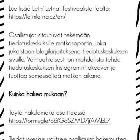
Lue lisää Letní Letna -festivaalista täältä:
https://letniletna.cz/en/
Osallistujat sitoutuvat tekemään
tiedotuskeskuksille matkaraportin, joka
julkaistaan blogikirjoituksena tiedotuskeskuksen
sivuilla. Vaihtoehtoisesti on mahdollista tehdä
tiedotuskeskuksen Instagramin takeover ja
tuottaa somesisältöä matkan aikana.
Kuinka hakea mukaan?
Täytä hakulomake osoitteessa
https://forms.gle/obYGdSZMD7jYAMbE7
Tiedotuskeskus valitsee osallistujat hakemusten