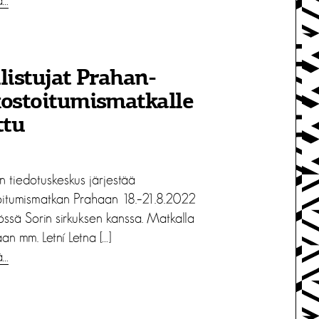
ä…
listujat Prahan-
ostoitumis­matkalle
ttu
n tiedotuskeskus järjestää
oitumismatkan Prahaan 18.–21.8.2022
össä Sorin sirkuksen kanssa. Matkalla
aan mm. Letní Letna […]
ä…