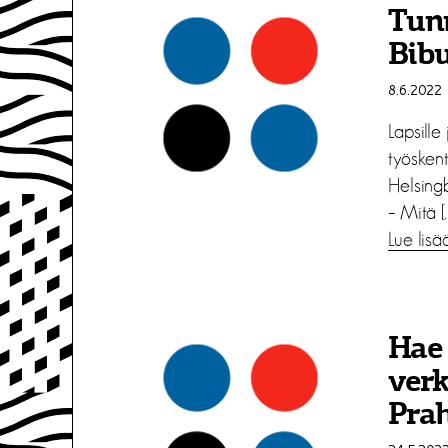
Tun
Bibu
8.6.2022
Lapsille
työsken
Helsing
– Mitä [
Lue lisä
Hae
ver
Pra