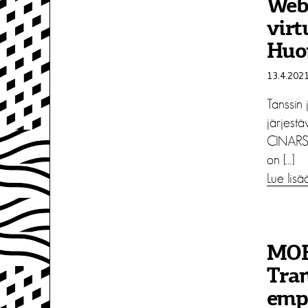
Web
vir
Huo
13.4.202
Tanssin 
järjest
CINARS 
on […]
Lue lisä
MOB
Tra
empl