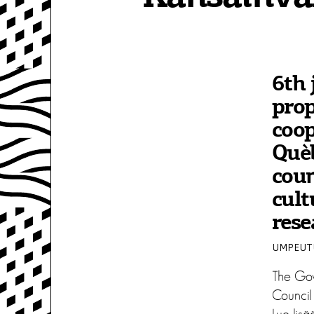
6th 
prop
coo
Quèb
coun
cult
rese
UMPEUTU
The Go
Council 