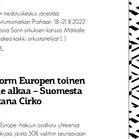
2
n tiedotuskeskus järjestää
oitumismatkan Prahaan 18.–21.8.2022
össä Sorin sirkuksen kanssa. Matkalle
kea kaikki sirkustaiteilijat […]
ä…
form Europen toinen
e alkaa – Suomesta
ana Cirko
1
 Europe -hakuun osallistui yhteensä
ijaa, joista 508 valittiin seuraavaan