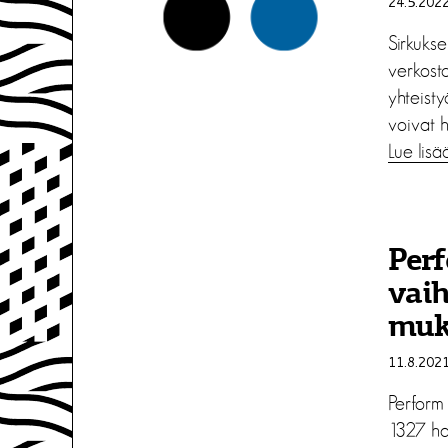
24.5.202
Sirkukse
verkost
yhteisty
voivat ha
Lue lisä
Per
vaih
muk
11.8.202
Perform
1327 hak