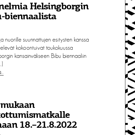
nelmia Helsingborgin
-biennaalista
 ja nuorille suunnattujen esitysten kanssa
televät kokoontuivat toukokuussa
borgin kansainväliseen Bibu biennaaliin
…]
ä…
 mukaan
kottumismatkalle
haan 18.–21.8.2022