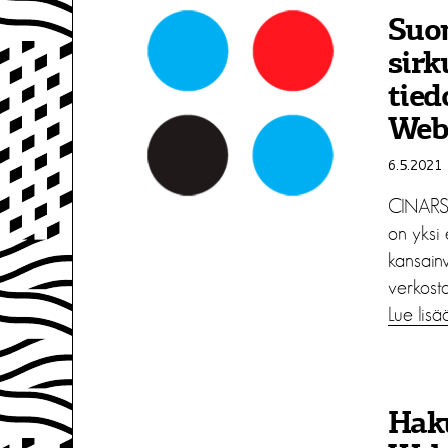
Suo
sirk
tie
Webi
6.5.2021
CINARS 
on yksi 
kansainv
verkosto
Lue lisä
Hak