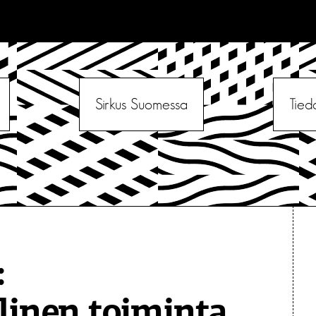
Sirkus Suomessa
Tied
:
linen toiminta