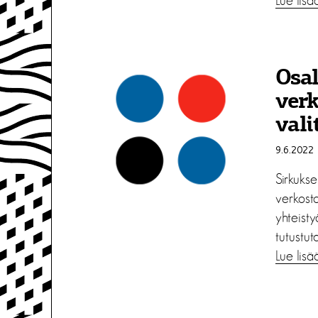
Lue lisä
Osal
verk
vali
9.6.2022
Sirkukse
verkost
yhteisty
tutustut
Lue lisä