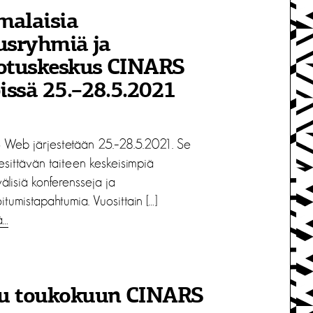
malaisia
usryhmiä ja
dotuskeskus CINARS
ssä 25.–28.5.2021
Web järjestetään 25.–28.5.2021. Se
esittävän taiteen keskeisimpiä
älisiä konferensseja ja
itumistapahtumia. Vuosittain […]
ä…
u toukokuun CINARS