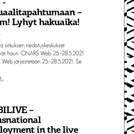
 -
tuaalitapahtumaan –
m! Lyhyt hakuaika!
1
ja sirkuksen tiedotuskeskukset
ävät haun: CINARS Web 25.–28.5.2021
Web järjestetään 25.–28.5.2021. Se
ä…
ILIVE –
nsnational
oyment in the live