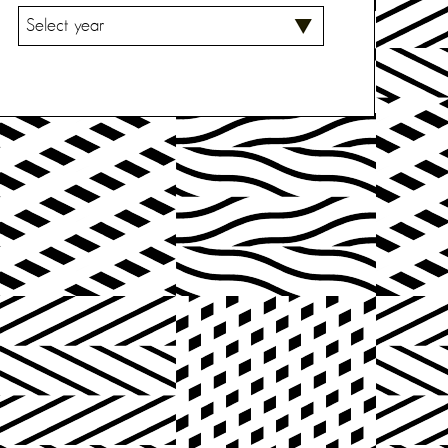
V
A
L
I
T
S
E