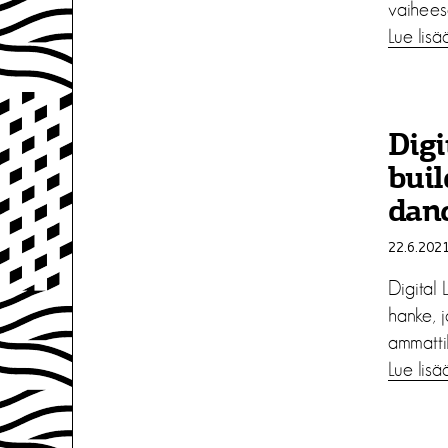
vaihees
Lue lisä
Digi
buil
danc
22.6.202
Digital 
hanke, j
ammattil
Lue lisä