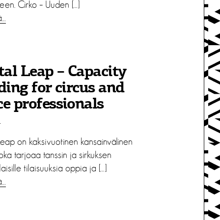
een. Cirko – Uuden […]
ä…
tal Leap – Capacity
ding for circus and
e professionals
1
Leap on kaksivuotinen kansainvälinen
oka tarjoaa tanssin ja sirkuksen
aisille tilaisuuksia oppia ja […]
ä…