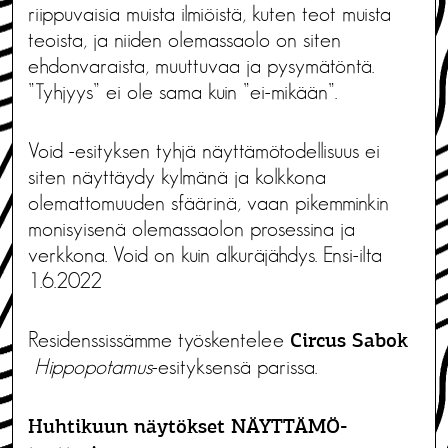
riippuvaisia muista ilmiöistä, kuten teot muista
teoista, ja niiden olemassaolo on siten
ehdonvaraista, muuttuvaa ja pysymätöntä.
”Tyhjyys” ei ole sama kuin ”ei-mikään”.
Void -esityksen tyhjä näyttämötodellisuus ei
siten näyttäydy kylmänä ja kolkkona
olemattomuuden sfäärinä, vaan pikemminkin
monisyisenä olemassaolon prosessina ja
verkkona. Void on kuin alkuräjähdys. Ensi-ilta
1.6.2022
Residenssissämme työskentelee
Circus Sabok
Hippopotamus
-esityksensä parissa.
Huhtikuun näytökset NÄYTTÄMÖ-