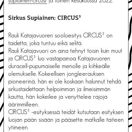
supiainen-circus/
ja toinen kesäkuussa 2022.
Sirkus Supiainen: CIRCUS³
Rauli Katajavuoren sooloesitys CIRCUS³ on
taidetta, joka tuntuu eikä selitä.
Rauli Katajavuori on aina tehnyt toisin kuin muut
ja CIRCUS³ luo vastapainoa Katajavuoren
duracell-pupumaiselle menolle ja kiihkeälle
olemukselle. Kokeellisen jongleerauksen
pioneerinä, hän ei ole koskaan halunnut tehdä
sirkustaidettaan helpoimman ja ilmeisimmän
kautta, hän kokeilee ja venyttelee rajoja
äärimmilleen.
CIRCUS³ -esityksessä teidät kutsutaan esityksen
luojan pään sisään ja pääsette matkalle taiteen
ytimeen.