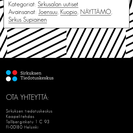
Kategoriat:
Sirkusalan uutiset
Avainsanat:
Joensuu
,
Kuopio
,
NÄYTTÄMÖ
,
Sirkus Supiainen
OTA YHTEYTTÄ:
Sirkuksen tiedotuskeskus
Kaapelitehdas
Tallberginkatu 1 C 93
FI-00180 Helsinki