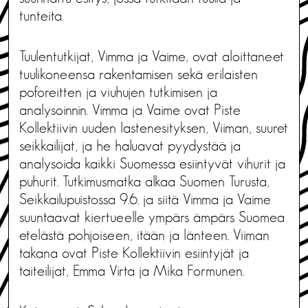
tunteita.
Tuulentutkijat, Vimma ja Vaime, ovat aloittaneet
tuulikoneensa rakentamisen sekä erilaisten
poforeitten ja viuhujen tutkimisen ja
analysoinnin. Vimma ja Vaime ovat Piste
Kollektiivin uuden lastenesityksen, Viiman, suuret
seikkailijat, ja he haluavat pyydystää ja
analysoida kaikki Suomessa esiintyvät vihurit ja
puhurit. Tutkimusmatka alkaa Suomen Turusta,
Seikkailupuistossa 9.6. ja siitä Vimma ja Vaime
suuntaavat kiertueelle ympärs ämpärs Suomea
etelästä pohjoiseen, itään ja länteen. Viiman
takana ovat Piste Kollektiivin esiintyjät ja
taiteilijat, Emma Virta ja Mika Formunen.