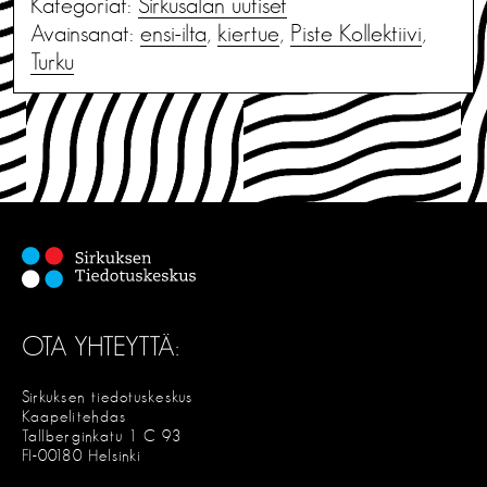
Kategoriat:
Sirkusalan uutiset
Avainsanat:
ensi-ilta
,
kiertue
,
Piste Kollektiivi
,
Turku
OTA YHTEYTTÄ:
Sirkuksen tiedotuskeskus
Kaapelitehdas
Tallberginkatu 1 C 93
FI-00180 Helsinki