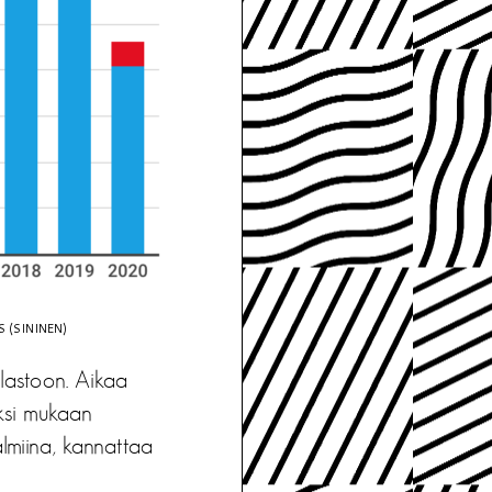
 (SININEN)
ilastoon. Aikaa
eksi mukaan
almiina, kannattaa