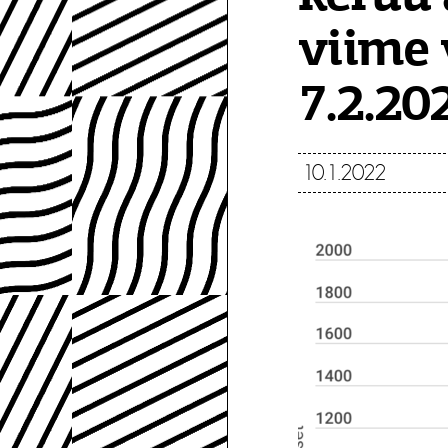
viime 
7.2.20
10.1.2022