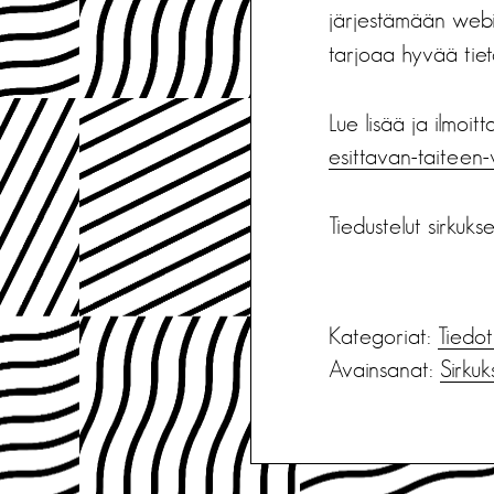
järjestämään web
tarjoaa hyvää tietoa
Lue lisää ja ilmoi
esittavan-taiteen
Tiedustelut sirkuks
Kategoriat:
Tiedot
Avainsanat:
Sirkuk