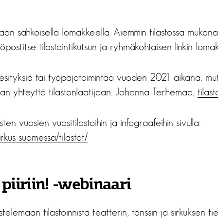
hdään sähköisellä lomakkeella. Aiemmin tilastossa mukan
postitse tilastointikutsun ja ryhmäkohtaisen linkin lo
ut esityksiä tai työpajatoimintaa vuoden 2021 aikana, mu
than yhteyttä tilastonlaatijaan: Johanna Terhemaa,
tilast
sten vuosien vuositilastoihin ja infograafeihin sivulla:
/sirkus-suomessa/tilastot/
 piiriin! -webinaari
telemaan tilastoinnista teatterin, tanssin ja sirkuksen t