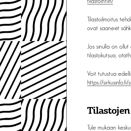
tilastointiin/
Tilastoilmoitus te
ovat saaneet sähkö
Jos sinulla on oll
tilastokutsua, ota
Voit tutustua edelli
https://sirkusinfo.fi
Tilastojen
Tule mukaan keskus