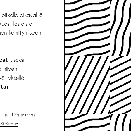
itkällä aikavälillä.
ositilastoista
an kehittymiseen
. Lisäksi
rät
a niiden
lityksellä
 tai
n ilmoittamiseen
irkuksen-