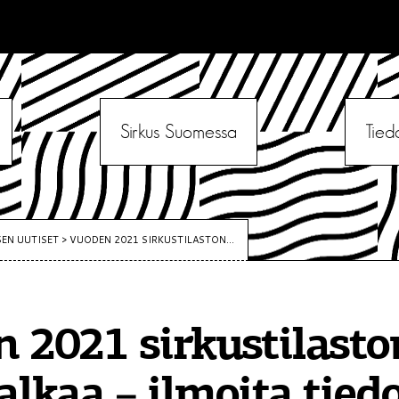
Sirkus Suomessa
Tied
SEN UUTISET
>
VUODEN 2021 SIRKUSTILASTON...
 2021 sirkustilasto
alkaa – ilmoita tied