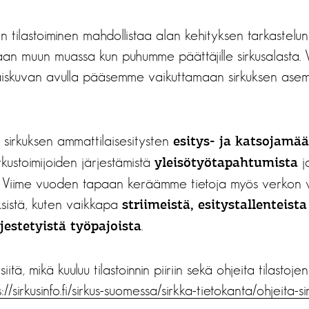
n tilastoiminen mahdollistaa alan kehityksen tarkastelun p
taan muun muassa kun puhumme päättäjille sirkusalasta. Vu
iskuvan avulla pääsemme vaikuttamaan sirkuksen asem
 sirkuksen ammattilaisesitysten
esitys- ja katsojamää
rkustoimijoiden järjestämistä
j
yleisötyötapahtumista
ä. Viime vuoden tapaan keräämme tietoja myös verkon vä
yksistä, kuten vaikkapa
striimeistä, esitystallenteista
.
jestetyistä työpajoista
itä, mikä kuuluu tilastoinnin piiriin sekä ohjeita tilastoje
://sirkusinfo.fi/sirkus-suomessa/sirkka-tietokanta/ohjeita-s