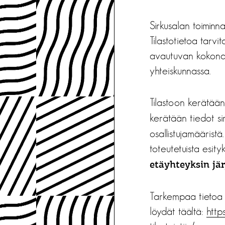
Sirkusalan toiminna
Tilastotietoa tarvi
avautuvan kokona
yhteiskunnassa.
Tilastoon kerätään
kerätään tiedot si
osallistujamäärist
toteutetuista esit
etäyhteyksin jär
Tarkempaa tietoa si
löydät täältä:
https