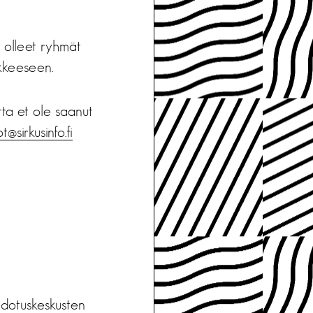
a olleet ryhmät
makkeeseen.
tta et ole saanut
ot@sirkusinfo.fi
iedotuskeskusten