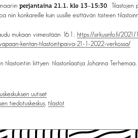
inaariin
. Tilastojen 
perjantaina 21.1. klo 13–15:30
 niin konkareille kuin uusille esittävän taiteen tilastoinnin 
ttaudu mukaan viimeistään 16.1.:
https://sirkusinfo.fi/2021/1
-vapaan-kentan-tilastointipaiva-21-1-2022-verkossa/
en tilastointiin liittyen: tilastonlaatija Johanna Terhemaa
us­keskuksen uutiset
sen tiedotuskeskus
,
tilastot