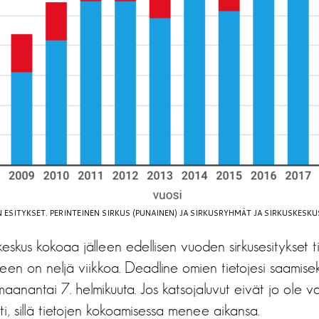
 ESITYKSET. PERINTEINEN SIRKUS (PUNAINEN) JA SIRKUSRYHMÄT JA SIRKUSKESKUS
keskus kokoaa jälleen edellisen vuoden sirkusesitykset t
iseen on neljä viikkoa. Deadline omien tietojesi saamis
 maanantai 7. helmikuuta. Jos katsojaluvut eivät jo ole v
ti, sillä tietojen kokoamisessa menee aikansa.