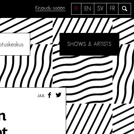
Kirjaudu sisään
H
FI
EN
SV
FR
a
e
otuskeskus
SHOWS & ARTISTS
F
T
JAA:
A
W
C
I
E
T
n
B
T
O
E
O
R
ot
K