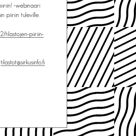
piiriin! -webinaari
piiriin tuleville.
2/tilastojen-piiriin-
,
tilastot@sirkusinfo.fi