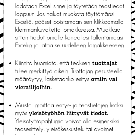
ladataan Excel sinne ja täytetään teostiedot
loppuun. Jos haluat muokata täyttämääsi
Exceliä, pääset poistamaan sen klikkaamalla
klemmarikuvaketta lomakkeessa. Muokkaa
sitten tiedot omalle koneellesi tallentamaasi
Exceliin ja lataa se uudelleen lomakkeeseen.
Kiinnitä huomiota, että teoksen
tuottajat
tulee merkittyä oikein. Tuottajan perusteella
määräytyy, lasketaanko esitys
omiin vai
vierailijoihin.
Muista ilmoittaa esitys- ja teostietojen lisäksi
myös
yleisötyöhön liittyvät tiedot.
Yleisötyötapahtumia voivat olla esimerkiksi
teosesittely, yleisökeskustelu tai avoimet