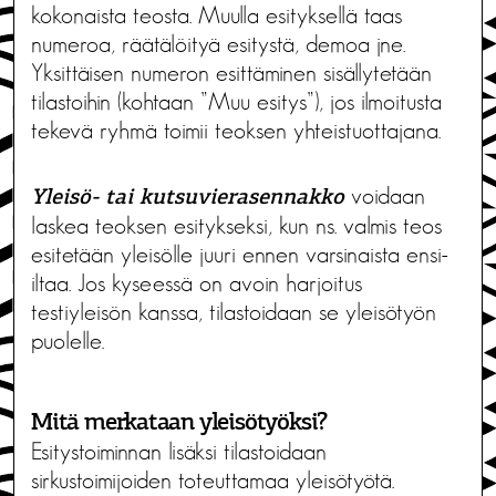
kokonaista teosta. Muulla esityksellä taas
numeroa, räätälöityä esitystä, demoa jne.
Yksittäisen numeron esittäminen sisällytetään
tilastoihin (kohtaan ”Muu esitys”), jos ilmoitusta
tekevä ryhmä toimii teoksen yhteistuottajana.
voidaan
Yleisö- tai kutsuvierasennakko
laskea teoksen esitykseksi, kun ns. valmis teos
esitetään yleisölle juuri ennen varsinaista ensi-
iltaa. Jos kyseessä on avoin harjoitus
testiyleisön kanssa, tilastoidaan se yleisötyön
puolelle.
Mitä merkataan yleisötyöksi?
Esitystoiminnan lisäksi tilastoidaan
sirkustoimijoiden toteuttamaa yleisötyötä.