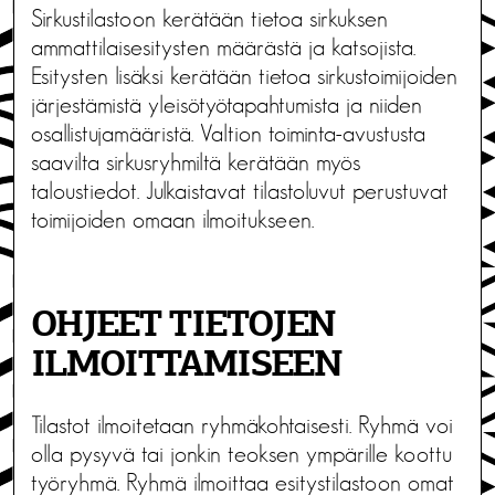
Sirkustilastoon kerätään tietoa sirkuksen
ammattilaisesitysten määrästä ja katsojista.
Esitysten lisäksi kerätään tietoa sirkustoimijoiden
järjestämistä yleisötyötapahtumista ja niiden
osallistujamääristä. Valtion toiminta-avustusta
saavilta sirkusryhmiltä kerätään myös
taloustiedot. Julkaistavat tilastoluvut perustuvat
toimijoiden omaan ilmoitukseen.
OHJEET TIETOJEN
ILMOITTAMISEEN
Tilastot ilmoitetaan ryhmäkohtaisesti. Ryhmä voi
olla pysyvä tai jonkin teoksen ympärille koottu
työryhmä. Ryhmä ilmoittaa esitystilastoon omat