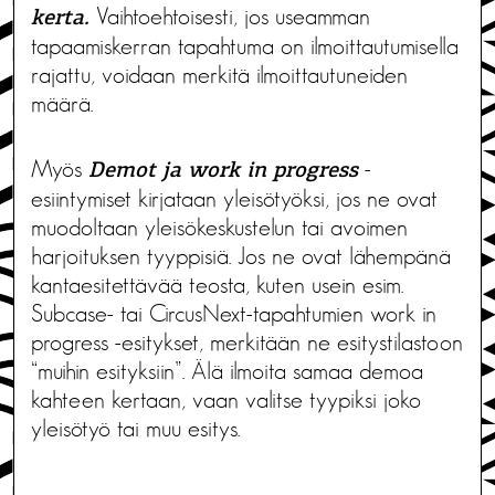
Vaihtoehtoisesti, jos useamman
kerta.
tapaamiskerran tapahtuma on ilmoittautumisella
rajattu, voidaan merkitä ilmoittautuneiden
määrä.
Myös
-
Demot ja work in progress
esiintymiset kirjataan yleisötyöksi, jos ne ovat
muodoltaan yleisökeskustelun tai avoimen
harjoituksen tyyppisiä. Jos ne ovat lähempänä
kantaesitettävää teosta, kuten usein esim.
Subcase- tai CircusNext-tapahtumien work in
progress -esitykset, merkitään ne esitystilastoon
“muihin esityksiin”. Älä ilmoita samaa demoa
kahteen kertaan, vaan valitse tyypiksi joko
yleisötyö tai muu esitys.