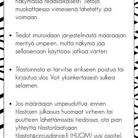
näkymässä reaaliaikaisesti. Tietoja
muokattaessa viimeisenä lähetetty jää
voimaan.
Tiedot imuroidaan järjestelmästä määräajan
mentyä umpeen, mutta näkymä jää
sellaisenaan käyttöösi jatkoa varten.
Tilastoinnista ei tarvitse erikseen poistua tai
kirjautua ulos. Voit yksinkertaisesti sulkea
selaimen.
Jos määräajan umpeuduttua, ennen
tilastojen julkaisua huomaat virheen tai
puutteen lähettämissäsi tiedoissa, ota pian
yhteyttä tilastonlaatijaan
tilastot@circusdance.fi
(HUOM! uusi osoite).