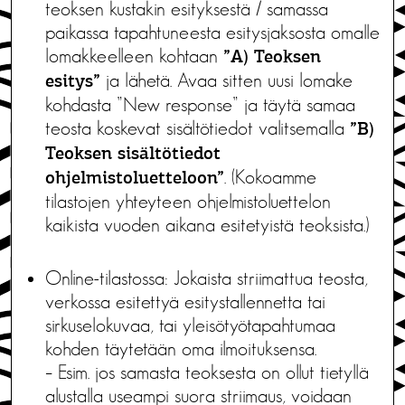
teoksen kustakin esityksestä / samassa
paikassa tapahtuneesta esitysjaksosta omalle
lomakkeelleen kohtaan
”A) Teoksen
ja lähetä. Avaa sitten uusi lomake
esitys”
kohdasta ”New response” ja täytä samaa
teosta koskevat sisältötiedot valitsemalla
”B)
Teoksen sisältötiedot
. (Kokoamme
ohjelmistoluetteloon”
tilastojen yhteyteen ohjelmistoluettelon
kaikista vuoden aikana esitetyistä teoksista.)
Online-tilastossa: Jokaista striimattua teosta,
verkossa esitettyä esitystallennetta tai
sirkuselokuvaa, tai yleisötyötapahtumaa
kohden täytetään oma ilmoituksensa.
– Esim. jos samasta teoksesta on ollut tietyllä
alustalla useampi suora striimaus, voidaan