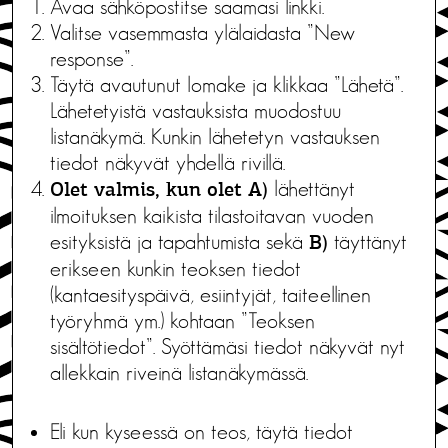
Avaa sähköpostitse saamasi linkki.
Valitse vasemmasta ylälaidasta ”New
response”.
Täytä avautunut lomake ja klikkaa ”Lähetä”.
Lähetetyistä vastauksista muodostuu
listanäkymä. Kunkin lähetetyn vastauksen
tiedot näkyvät yhdellä rivillä.
lähettänyt
Olet valmis, kun
olet
A)
ilmoituksen kaikista tilastoitavan vuoden
esityksistä ja tapahtumista sekä
täyttänyt
B)
erikseen kunkin teoksen tiedot
(kantaesityspäivä, esiintyjät, taiteellinen
työryhmä ym.) kohtaan ”Teoksen
sisältötiedot”. Syöttämäsi tiedot näkyvät nyt
allekkain riveinä listanäkymässä.
Eli kun kyseessä on teos, täytä tiedot