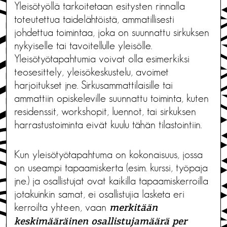
Yleisötyöllä tarkoitetaan esitysten rinnalla
toteutettua taidelähtöistä, ammatillisesti
johdettua toimintaa, joka on suunnattu sirkuksen
nykyiselle tai tavoitellulle yleisölle.
Yleisötyötapahtumia voivat olla esimerkiksi
teosesittely, yleisökeskustelu, avoimet
harjoitukset jne. Sirkusammattilaisille tai
ammattiin opiskeleville suunnattu toiminta, kuten
residenssit, workshopit, luennot, tai sirkuksen
harrastustoiminta eivät kuulu tähän tilastointiin.
Kun yleisötyötapahtuma on kokonaisuus, jossa
on useampi tapaamiskerta (esim. kurssi, työpaja
jne.) ja osallistujat ovat kaikilla tapaamiskerroilla
jotakuinkin samat, ei osallistujia lasketa eri
kerroilta yhteen, vaan
merkitään
keskimääräinen osallistujamäärä per