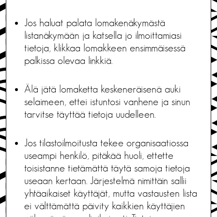
Jos haluat palata lomakenäkymästä
listanäkymään ja katsella jo ilmoittamiasi
tietoja, klikkaa lomakkeen ensimmäisessä
palkissa olevaa linkkiä.
Älä jätä lomaketta keskeneräisenä auki
selaimeen, ettei istuntosi vanhene ja sinun
tarvitse täyttää tietoja uudelleen.
Jos tilastoilmoitusta tekee organisaatiossa
useampi henkilö, pitäkää huoli, ettette
toisistanne tietämättä täytä samoja tietoja
useaan kertaan. Järjestelmä nimittäin sallii
yhtäaikaiset käyttäjät, mutta vastausten lista
ei välttämättä päivity kaikkien käyttäjien