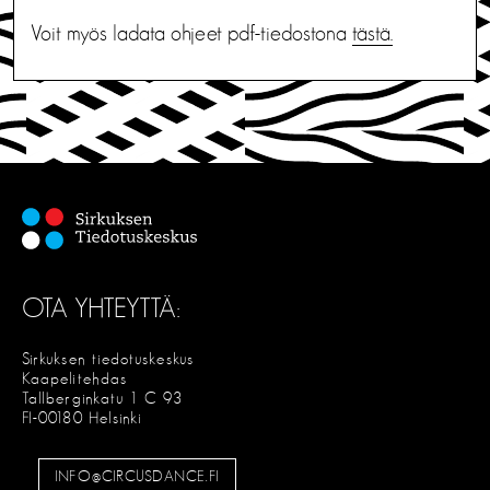
Voit myös ladata ohjeet pdf-tiedostona
tästä.
OTA YHTEYTTÄ:
Sirkuksen tiedotuskeskus
Kaapelitehdas
Tallberginkatu 1 C 93
FI-00180 Helsinki
INFO@CIRCUSDANCE.FI