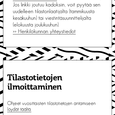
Jos linkki joutuu kadoksiin, voit pyytää sen
uudelleen tilastonlaatijalta (tammikuusta
kesäkuuhun) tai viestintäsuunnittelijalta
(elokuusta joulukuuhun).
>> Henkilökunnan yhteystiedot
Tilastotietojen
ilmoittaminen
Ohjeet vuosittaisten tilastotietojen antamiseen
löydät täältä.