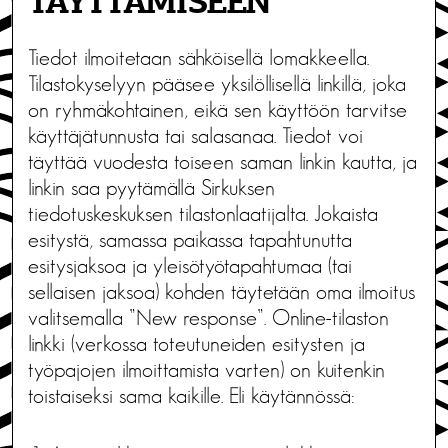
TÄYTTÄMISEEN
Tiedot ilmoitetaan sähköisellä lomakkeella.
Tilastokyselyyn pääsee yksilöllisellä linkillä, joka
on ryhmäkohtainen, eikä sen käyttöön tarvitse
käyttäjätunnusta tai salasanaa. Tiedot voi
täyttää vuodesta toiseen saman linkin kautta, ja
linkin saa pyytämällä Sirkuksen
tiedotuskeskuksen tilastonlaatijalta. Jokaista
esitystä, samassa paikassa tapahtunutta
esitysjaksoa ja yleisötyötapahtumaa (tai
sellaisen jaksoa) kohden täytetään oma ilmoitus
valitsemalla ”New response”. Online-tilaston
linkki (verkossa toteutuneiden esitysten ja
työpajojen ilmoittamista varten) on kuitenkin
toistaiseksi sama kaikille. Eli käytännössä: