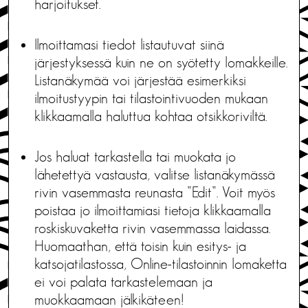
harjoitukset.
Ilmoittamasi tiedot listautuvat siinä
järjestyksessä kuin ne on syötetty lomakkeille.
Listanäkymää voi järjestää esimerkiksi
ilmoitustyypin tai tilastointivuoden mukaan
klikkaamalla haluttua kohtaa otsikkoriviltä.
Jos haluat tarkastella tai muokata jo
lähetettyä vastausta, valitse listanäkymässä
rivin vasemmasta reunasta ”Edit”. Voit myös
poistaa jo ilmoittamiasi tietoja klikkaamalla
roskiskuvaketta rivin vasemmassa laidassa.
Huomaathan, että toisin kuin esitys- ja
katsojatilastossa, Online-tilastoinnin lomaketta
ei voi palata tarkastelemaan ja
muokkaamaan jälkikäteen!