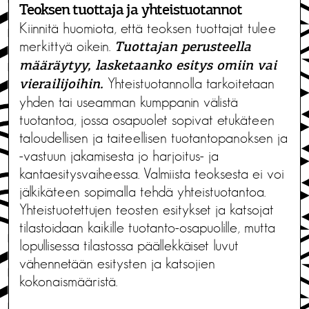
Teoksen tuottaja ja yhteistuotannot
Kiinnitä huomiota, että teoksen tuottajat tulee
merkittyä oikein.
Tuottajan perusteella
määräytyy, lasketaanko esitys omiin vai
Yhteistuotannolla tarkoitetaan
vierailijoihin.
yhden tai useamman kumppanin välistä
tuotantoa, jossa osapuolet sopivat etukäteen
taloudellisen ja taiteellisen tuotantopanoksen ja
-vastuun jakamisesta jo harjoitus- ja
kantaesitysvaiheessa. Valmiista teoksesta ei voi
jälkikäteen sopimalla tehdä yhteistuotantoa.
Yhteistuotettujen teosten esitykset ja katsojat
tilastoidaan kaikille tuotanto-osapuolille, mutta
lopullisessa tilastossa päällekkäiset luvut
vähennetään esitysten ja katsojien
kokonaismääristä.