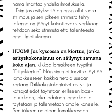
nämä ilmoittaa yhdellä ilmoituksella.
– Esim. jos esityksestä on ensin ollut suora
striimaus ja sen jälkeen striimistä tehty
tallenne on jäänyt katsottavaksi verkkoon,
tehdään sekä striimistä että tallenteesta
omat ilmoituksensa.
HUOM! Jos kyseessä on
kiertue, jonka
esityskokonaisuus on säilynyt samana
, klikkaa lomakkeen tyypiksi
koko ajan
”Esityskiertue”. Näin sinun ei tarvitse täyttää
lomakkeeseen kaikkia tietoja useaan
kertaan. Paikkakuntakohtaiset esitys- ja
katsojatiedot täytetään erilliseen Excel-
taulukkoon, joka ladataan lomakkeelta,
täytetään ja tallennetaan omalle koneelle.
Sen jälkeen palataan lomakkeeseen,