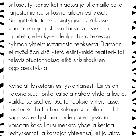
sirkusesityksensä kotimaassa ja ulkomailla sekä
järjestämiensä sirkusvierailujen esitykset.
Suunnittelutöitä tai esiintymisiä sirkuksissa,
varietee-ohjelmistoissa tai vastaavissa ei
ilmoiteta, ellei kyse ole ilmoitusta tekevän
ryhmän yhteistuottamasta teoksesta. Tilastoon
ei myöskään sisällytetä esiintymisiä teatteri- tai
televisiotuotannoissa eikä sirkuskoulujen
oppilasesityksiä.
Katsojat lasketaan esityskohtaisesti. Esitys on
kokonaisuus, jonka katsoja näkee yhdellä lipulla,
vaikka se sisältäisi useita teoksia yhteisillassa.
Jos teoksella tai teoskokonaisuudella on ollut
samassa esitystilassa pidempi esityskausi,
voidaan koko kausi merkitä yhdellä kertaa
(esityskerrat ja katsojat yhteensä), ei jokaista