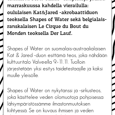
marraskuussa kahdella vierailulla:
oululaisen Kat&Jared -akrobaattiduon
teoksella Shapes of Water sekä belgialais-
ranskalaisen Le Cirque du Bout du
Monden teoksella Der Lauf.
Shapes of Water on suomalais-austraalialaisen
Kat & Jared -duon esittämä teos, joka nähdään
kulttuuritalo Valveella 9.-11.11. Tuolloin
järjestetään yksi esitys taidetestaajille ja kaksi
muulle yleisölle.
Shapes of Water on nykytanssi ja -sirkusteos,
joka käsittelee veden olomuotoja pohjoisessa
lähiympäristössämme ilmastonmuutoksen
kiihtyessä. Se on kuvaus ihmisen ja veden