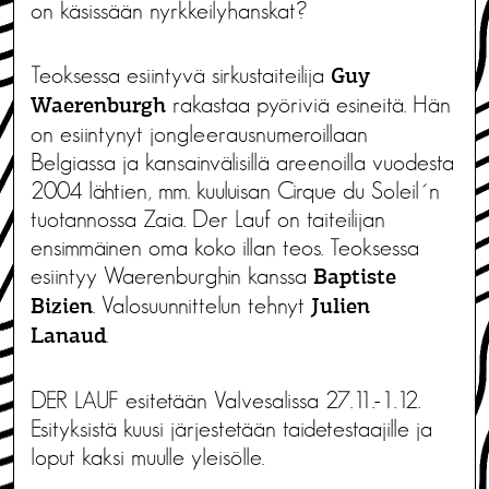
on käsissään nyrkkeilyhanskat?
Teoksessa esiintyvä sirkustaiteilija
Guy
rakastaa pyöriviä esineitä. Hän
Waerenburgh
on esiintynyt jongleerausnumeroillaan
Belgiassa ja kansainvälisillä areenoilla vuodesta
2004 lähtien, mm. kuuluisan Cirque du Soleil´n
tuotannossa Zaia. Der Lauf on taiteilijan
ensimmäinen oma koko illan teos. Teoksessa
esiintyy Waerenburghin kanssa
Baptiste
. Valosuunnittelun tehnyt
Bizien
Julien
.
Lanaud
DER LAUF esitetään Valvesalissa 27.11.-1.12.
Esityksistä kuusi järjestetään taidetestaajille ja
loput kaksi muulle yleisölle.