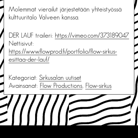
Molemmat vierailut järjestetään yhteistyössä
kulttuuritalo Valveen kanssa.
DER LAUF traileri:
https://vimeo.com/373189047
Nettisivut:
https://www.flowprod.fi/portfolio/flow-sirkus-
esittaa-der-lauf/
Kategoriat:
Sirkusalan uutiset
Avainsanat:
Flow Productions
,
Flow-sirkus