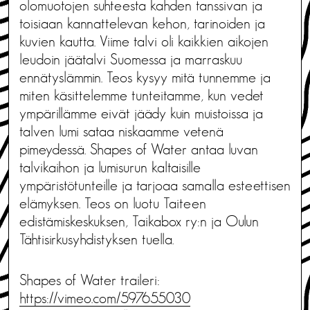
olomuotojen suhteesta kahden tanssivan ja
toisiaan kannattelevan kehon, tarinoiden ja
kuvien kautta. Viime talvi oli kaikkien aikojen
leudoin jäätalvi Suomessa ja marraskuu
ennätyslämmin. Teos kysyy mitä tunnemme ja
miten käsittelemme tunteitamme, kun vedet
ympärillämme eivät jäädy kuin muistoissa ja
talven lumi sataa niskaamme vetenä
pimeydessä. Shapes of Water antaa luvan
talvikaihon ja lumisurun kaltaisille
ympäristötunteille ja tarjoaa samalla esteettisen
elämyksen. Teos on luotu Taiteen
edistämiskeskuksen, Taikabox ry:n ja Oulun
Tähtisirkusyhdistyksen tuella.
Shapes of Water traileri:
https://vimeo.com/597655030