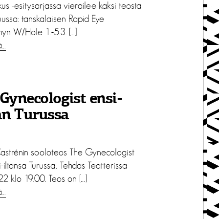
kus -esitysarjassa vierailee kaksi teosta
uussa: tanskalaisen Rapid Eye
n W/Hole 1.-5.3. […]
ä…
Gynecologist ensi-
an Turussa
strénin sooloteos The Gynecologist
-iltansa Turussa, Tehdas Teatterissa
2 klo 19.00. Teos on […]
ä…