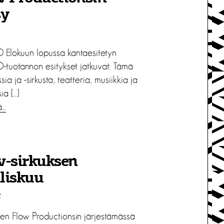
sy
 Elokuun lopussa kantaesitetyn
-tuotannon esitykset jatkuvat. Tämä
sia ja -sirkusta, teatteria, musiikkia ja
ia […]
ä…
w-sirkuksen
liskuu
2
sen Flow Productionsin järjestämässä