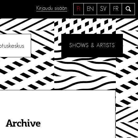
Kirjaudu sisään
H
FI
EN
SV
FR
a
e
otuskeskus
SHOWS & ARTISTS
Archive