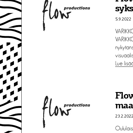
syk
5.9.2022
VARIKKO
VARIKKO
nykytans
visuaalis
Lue lisä
Flo
maa
23.2.202
Oululai