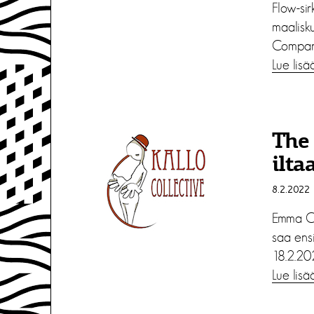
Flow-sir
maalisk
Company
Lue lisä
The 
ilta
8.2.2022
Emma Ca
saa ensi
18.2.202
Lue lisä