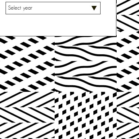
V
A
L
I
T
S
E