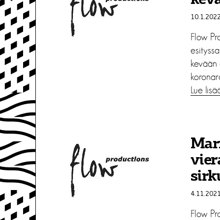
kev
10.1.202
Flow Pr
esityssa
kevään a
koronara
Lue lisä
Mar
vier
sirk
4.11.202
Flow Pro