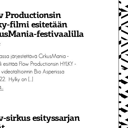
w Productionsin
y-filmi esitetään
usMania-festivaalilla
2
assa järjestettävä CirkusMania -
li esittää Flow Productionsin HYLKY -
videotaltioinnin Bio Aspenissa
22. Hylky on […]
ä…
-sirkus esityssarjan