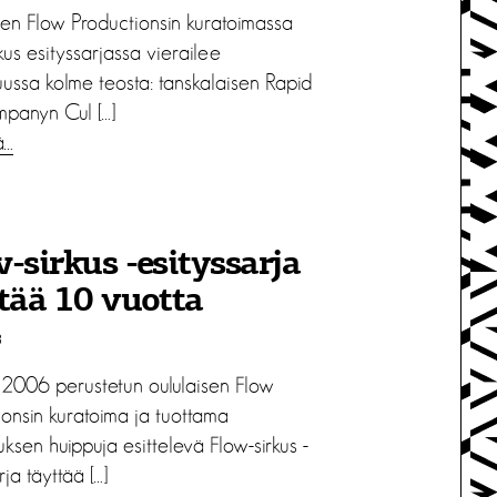
sen Flow Productionsin kuratoimassa
kus esityssarjassa vierailee
uussa kolme teosta: tanskalaisen Rapid
panyn Cul […]
ä…
-sirkus -esityssarja
tää 10 vuotta
3
2006 perustetun oululaisen Flow
ionsin kuratoima ja tuottama
uksen huippuja esittelevä Flow-sirkus -
rja täyttää […]