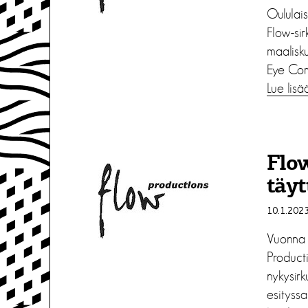
Oululai
Flow-sir
maalisk
Eye Com
Lue lisä
Flow
täyt
10.1.202
Vuonna 
Product
nykysirk
esityssa