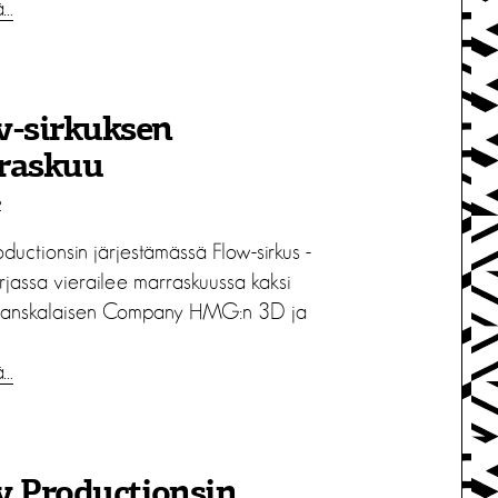
ä…
w-sirkuksen
raskuu
2
ductionsin järjestämässä Flow-sirkus -
rjassa vierailee marraskuussa kaksi
 ranskalaisen Company HMG:n 3D ja
ä…
w Productionsin