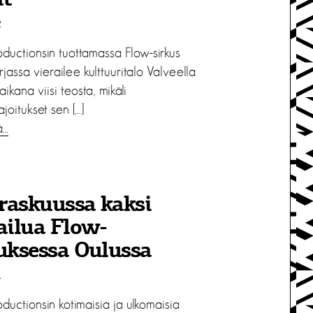
ät
2
oductionsin tuottamassa Flow-sirkus
rjassa vierailee kulttuuritalo Valveella
ikana viisi teosta, mikäli
joitukset sen […]
ä…
raskuussa kaksi
ailua Flow-
uksessa Oulussa
1
ductionsin kotimaisia ja ulkomaisia