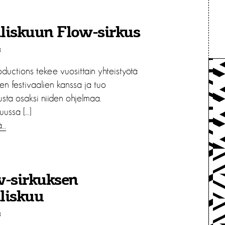
liskuun Flow-sirkus
3
ductions tekee vuosittain yhteistyötä
ten festivaalien kanssa ja tuo
usta osaksi niiden ohjelmaa.
uussa […]
ä…
w-sirkuksen
liskuu
3