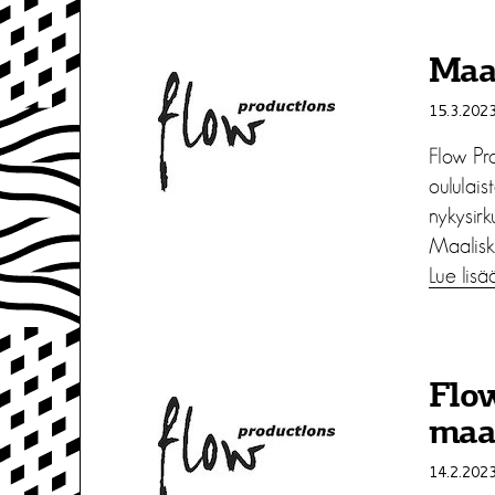
Maa
15.3.202
Flow Pro
oululais
nykysirk
Maalisk
Lue lisä
Flo
maa
14.2.202