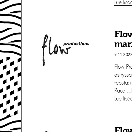
Lue lisä
Flo
mar
9.11.202
Flow Pro
esityssa
teosta:
Race […]
Lue lisä
Flo