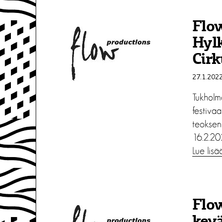
Flo
Hylk
Cirk
27.1.202
Tukholm
festivaa
teoksen 
16.2.20
Lue lisä
Flow