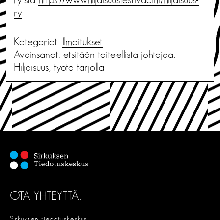
ry
Kategoriat:
Ilmoitukset
Avainsanat:
etsitään taiteellista johtajaa
,
Hiljaisuus
,
työtä tarjolla
OTA YHTEYTTÄ:
Sirkuksen tiedotuskeskus