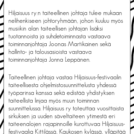
Hiljaisuus ry:n taiteellinen johtaja tulee mukaan
nelihenkiseen johtoryhmään, johon kuuluu myös
musiikin alan taiteellisen johtajan lisäksi
tuotannoista ja suhdetoiminnasta vastaava
toiminnanjohtaja Joonas Martikainen sekä
hallinto- ja talousasioista vastaava
toiminnanjohtaja Jonna Leppänen.
Taiteellinen johtaja vastaa Hiljaisuus-festivaalin
taiteellisesta ohjelmistosuunnittelusta yhdessä
työparinsa kanssa sekä edistää yhdistyksen
taiteellista linjaa myös muun toiminnan
suunnittelussa. Hiljaisuus ry toteuttaa vuosittaista
sirkuksen ja uuden säveltaiteen ytimestä eri
taiteenalojen rajapinnoille kurottuvaa Hiljaisuus-
festivaalia Kittilässä, Kaukosen kylässä, ylläpitää