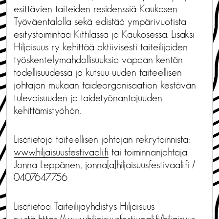
esittävien taiteiden residenssiä Kaukosen
Työväentalolla sekä edistää ympärivuotista
esitystoimintaa Kittilässä ja Kaukosessa. Lisäksi
Hiljaisuus ry kehittää aktiivisesti taiteilijoiden
työskentelymahdollisuuksia vapaan kentän
todellisuudessa ja kutsuu uuden taiteellisen
johtajan mukaan taideorganisaation kestävän
tulevaisuuden ja taidetyönantajuuden
kehittämistyöhön.
Lisätietoja taiteellisen johtajan rekrytoinnista:
www.hiljaisuusfestivaali.fi
tai toiminnanjohtaja
Jonna Leppänen, jonna[a]hiljaisuusfestivaali.fi /
0407647756
Lisätietoa Taiteilijayhdistys Hiljaisuus
ry:stä
https://www.hiljaisuusfestivaali.fi/hiljaisuus-