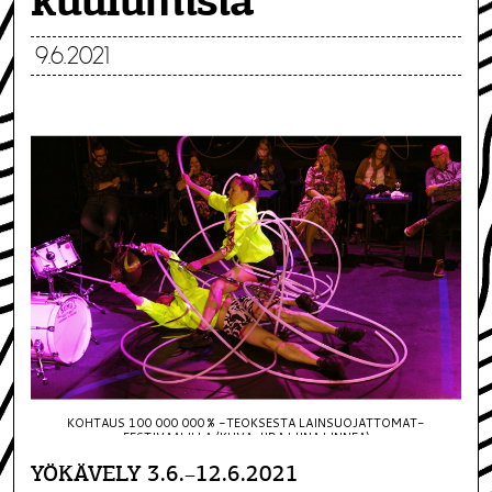
kuulumisia
9.6.2021
KOHTAUS 100 000 000 % -TEOKSESTA LAINSUOJATTOMAT-
FESTIVAALILLA (KUVA: IIDA LIINA LINNEA)
YÖKÄVELY 3.6.–12.6.2021