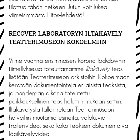
tilattua tähän hetkeen. Jutun voit lukea
viimeisimmästä Liitos-lehdestä!
RECOVER LABORATORYN ILTAKÄVELY
TEATTERIMUSEON KOKOELMIIN
Viime vuonna ensimmäisen korona-lockdownin
tiimellyksessä toteuttamamme
Iltakävely
-teos
lisätään Teatterimuseon arkistoihin. Kokoelmaan
kerätään dokumentointeja erilaisista teoksista,
ja pandemian aikana toteutettu
poikkeuksellinen teos haluttiin mukaan settiin.
Iltakävelystä tallennetaan Teatterimuseon
holveihin muutamia esineitä, valokuvia,
trailerivideo, sekä koko teoksen dokumentoiva
läpikävelyvideo.