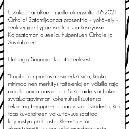
Uskokaa tai älkää – meillä oli ensi-ilta 3.6.2021
Cirkolla! Satamiljoonaa prosenttia – yökävely -
teoksemme hypnotisoi kansaa kesäyössä
Kalasataman alueella, huipentuen Cirkolle ja
Suvilahteen.
Helsingin Sanomat kirjoitti teoksesta:
“Kombo on piristävä esimerkki siitä, kuinka
minimaalinen merkitys taiteenlajien välisillä raja-
aidoilla näinä päivinä on. Sirkustaide voi hakea
syväluotaavimman kokemuksellisuutensa
teknisten temppujen sijaan visuaalisuudesta, kun
taas kuvataiteen vaikuttavuus saattaa
käynnistyä puhtaasti liikkeestä – tai
eksentrisestä, visuaaliseksi muodostuvasta