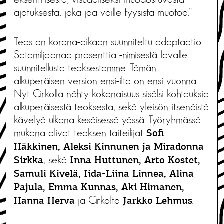
ajatuksesta, joka jää vaille fyysistä muotoa.”
Teos on korona-aikaan suunniteltu adaptaatio
Satamiljoonaa prosenttia -nimisestä lavalle
suunnitellusta teoksestamme. Tämän
alkuperäisen version ensi-ilta on ensi vuonna.
Nyt Cirkolla nähty kokonaisuus sisälsi kohtauksia
alkuperäisestä teoksesta, sekä yleisön itsenäistä
kävelyä ulkona kesäisessä yössä. Työryhmässä
mukana olivat teoksen taiteilijat
Sofi
Häkkinen, Aleksi Kinnunen ja Miradonna
, sekä
Sirkka
Inna Huttunen, Arto Kostet,
Samuli Kivelä, Iida-Liina Linnea, Alina
Pajula, Emma Kunnas, Aki Himanen,
ja Cirkolta
.
Hanna Herva
Jarkko Lehmus