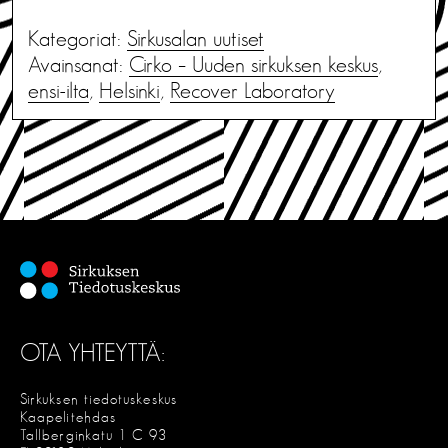
Kategoriat:
Sirkusalan uutiset
Avainsanat:
Cirko – Uuden sirkuksen keskus
,
ensi-ilta
,
Helsinki
,
Recover Laboratory
OTA YHTEYTTÄ:
Sirkuksen tiedotuskeskus
Kaapelitehdas
Tallberginkatu 1 C 93