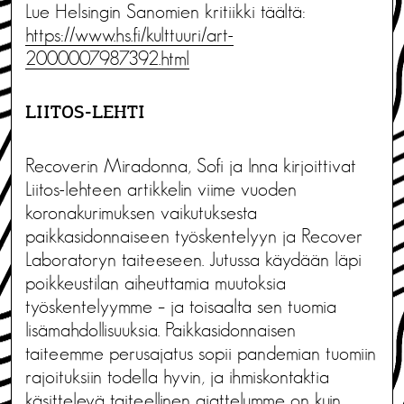
Lue Helsingin Sanomien kritiikki täältä:
https://www.hs.fi/kulttuuri/art-
2000007987392.html
LIITOS-LEHTI
Recoverin Miradonna, Sofi ja Inna kirjoittivat
Liitos-lehteen artikkelin viime vuoden
koronakurimuksen vaikutuksesta
paikkasidonnaiseen työskentelyyn ja Recover
Laboratoryn taiteeseen. Jutussa käydään läpi
poikkeustilan aiheuttamia muutoksia
työskentelyymme – ja toisaalta sen tuomia
lisämahdollisuuksia. Paikkasidonnaisen
taiteemme perusajatus sopii pandemian tuomiin
rajoituksiin todella hyvin, ja ihmiskontaktia
käsittelevä taiteellinen ajattelumme on kuin