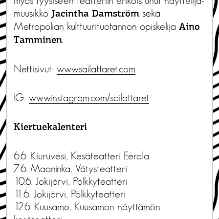
myös fyysiseen teatteriin erikoistunut näyttelijä-
muusikko
sekä
Jacintha Damström
Metropolian kulttuurituotannon opiskelija
Aino
.
Tamminen
Nettisivut:
www.sailattaret.com
IG:
www.instagram.com/sailattaret
Kiertuekalenteri
6.6. Kiuruvesi, Kesäteatteri Eerola
7.6. Maaninka, Vätysteatteri
10.6. Jokijärvi, Pölkkyteatteri
11.6. Jokijärvi, Pölkkyteatteri
12.6. Kuusamo, Kuusamon näyttämön