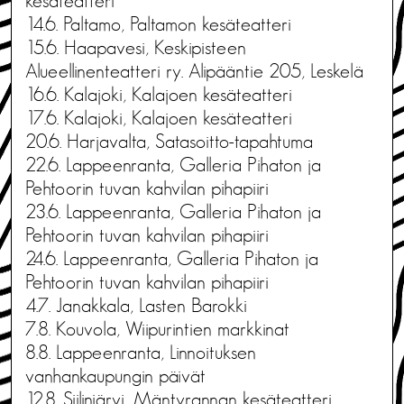
kesäteatteri
14.6. Paltamo, Paltamon kesäteatteri
15.6. Haapavesi, Keskipisteen
Alueellinenteatteri ry. Alipääntie 205, Leskelä
16.6. Kalajoki, Kalajoen kesäteatteri
17.6. Kalajoki, Kalajoen kesäteatteri
20.6. Harjavalta, Satasoitto-tapahtuma
22.6. Lappeenranta, Galleria Pihaton ja
Pehtoorin tuvan kahvilan pihapiiri
23.6. Lappeenranta, Galleria Pihaton ja
Pehtoorin tuvan kahvilan pihapiiri
24.6. Lappeenranta, Galleria Pihaton ja
Pehtoorin tuvan kahvilan pihapiiri
4.7. Janakkala, Lasten Barokki
7.8. Kouvola, Wiipurintien markkinat
8.8. Lappeenranta, Linnoituksen
vanhankaupungin päivät
12.8. Siilinjärvi, Mäntyrannan kesäteatteri