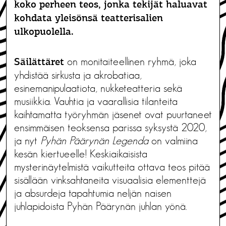
koko perheen teos, jonka tekijät haluavat
kohdata yleisönsä teatterisalien
ulkopuolella.
on monitaiteellinen ryhmä, joka
Säilättäret
yhdistää sirkusta ja akrobatiaa,
esinemanipulaatiota, nukketeatteria sekä
musiikkia. Vauhtia ja vaarallisia tilanteita
kaihtamatta työryhmän jäsenet ovat puurtaneet
ensimmäisen teoksensa parissa syksystä 2020,
ja nyt
Pyhän Päärynän Legenda
on valmiina
kesän kiertueelle! Keskiaikaisista
mysterinäytelmistä vaikutteita ottava teos pitää
sisällään vinksahtaneita visuaalisia elementtejä
ja absurdeja tapahtumia neljän naisen
juhlapidoista Pyhän Päärynän juhlan yönä.