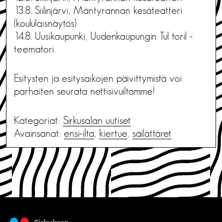
13.8. Siilinjärvi, Mäntyrannan kesäteatteri
(koululaisnäytös)
14.8. Uusikaupunki, Uudenkaupungin Tul toril -
teematori
Esitysten ja esitysaikojen päivittymistä voi
parhaiten seurata nettisivuiltamme!
Kategoriat:
Sirkusalan uutiset
Avainsanat:
ensi-ilta
,
kiertue
,
säilättäret