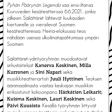
Pyhän Päärynän Legenda
saa ensi-iltansa
Kiuruveden kesäteatterissa 6.6.2021, jonka
jälkeen Säilättäret lähtevät kuukauden
kiertueelle ja vierailevat Suomen
kesäteattereissa. Heinä-elokuussa teos
nähdään useissa ulkoilmatapahtumissa ympäri
Suomen.
Säilättäret-ydintyöryhmän muodostavat
sirkustaitelijat
Kanerva Keskinen, Milla
ja
sekä
Kurronen
Sini Napari
musiikkiteatteriartisti
. Teoksen
Juuli Hyttinen
äänimaailmasta vastaa keskiajan musiikkiin
erikoistunut kokoonpano
Härkätien Leikarit;
sekä
Kuisma Keskinen, Lauri Keskinen
. Kesällä työryhmän liittyvät
Päivi Kuusisto