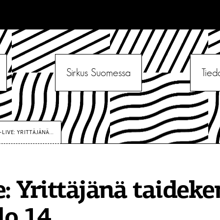
Sirkus Suomessa
Tied
-LIVE: YRITTÄJÄNÄ...
e: Yrittäjänä taideke
lo 14