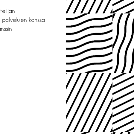
telijan
E-palvelujen kanssa
anssin