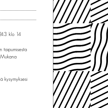
4.3. klo 14
n taipumisesta
i. Mukana
llä kysymyksesi