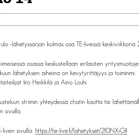
tulo -lähetyssarjan kolmas osa TE-livessä keskiviikkona 2
imeisessä osassa keskustellaan erilaisten yritysmuotoje
skuun lähetyksen aiheina on kevytyrittäjyys ja toiminim
iteilijat Iiro Heikkilä ja Aino Louhi.
kusteluun striimin yhteydessä chatin kautta tai lähettämä
sivuilla.
-liven sivuilla:
https://te-live.fi/lahetykset/2f0NXiGII