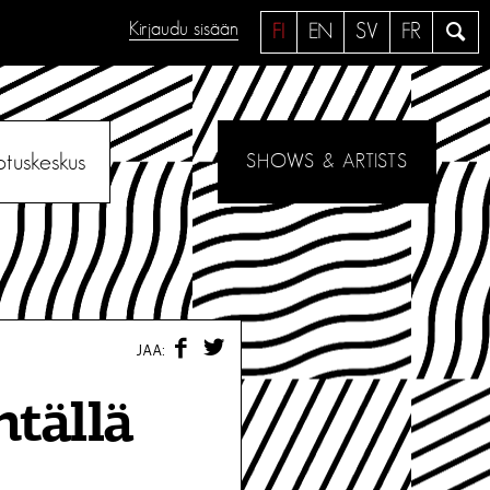
Kirjaudu sisään
H
FI
EN
SV
FR
a
e
otuskeskus
SHOWS & ARTISTS
F
T
JAA:
A
W
C
I
E
T
ntällä
B
T
O
E
O
R
K