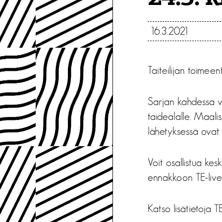
16.3.2021
Taiteilijan toimeen
Sarjan kahdessa vi
taidealalle. Maali
lähetyksessä ovat ta
Voit osallistua kes
ennakkoon TE-liven 
Katso lisätietoja TE