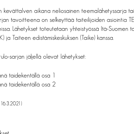
 kevättalven aikana neliosainen teemalähetyssarja tai
rjan tavoitteena on selkeyttää taiteilijoiden asiointia T
heissa. Lähetykset toteutetaan yhteistyössä Itä-Suomen t
K) ja Taiteen edistämiskeskuksen (Taike) kanssa.
tulo-sarjan jäljellä olevat lähetykset:
jänä taidekentällä osa 1
jänä taidekentällä osa 2
 16.3.2021)
ukset