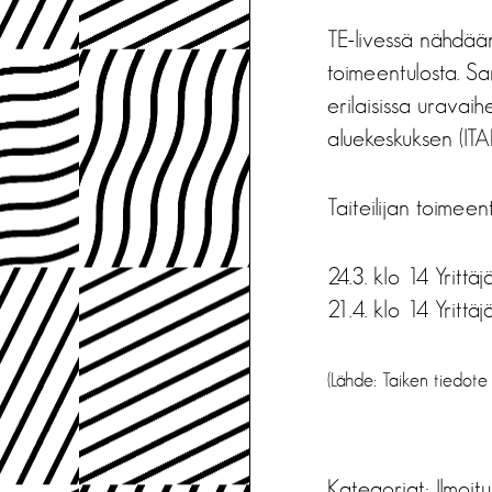
TE-livessä nähdään
toimeentulosta. Sa
erilaisissa uravai
aluekeskuksen (ITA
Taiteilijan toimeen
24.3. klo 14 Yrittä
21.4. klo 14 Yrittä
(Lähde: Taiken tiedote
Kategoriat:
Ilmoit