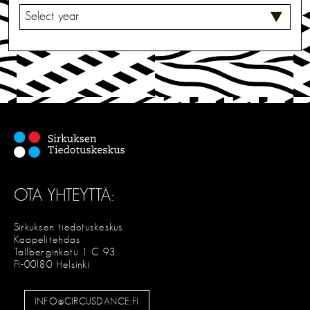
V
A
L
I
T
S
E
OTA YHTEYTTÄ:
Sirkuksen tiedotuskeskus
Kaapelitehdas
Tallberginkatu 1 C 93
FI-00180 Helsinki
INFO@CIRCUSDANCE.FI