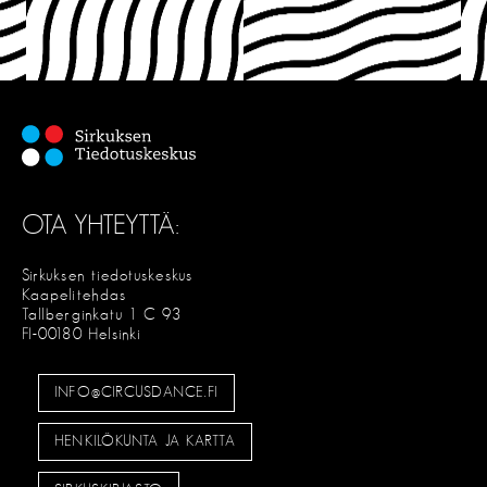
OTA YHTEYTTÄ:
Sirkuksen tiedotuskeskus
Kaapelitehdas
Tallberginkatu 1 C 93
FI-00180 Helsinki
INFO@CIRCUSDANCE.FI
HENKILÖKUNTA JA KARTTA