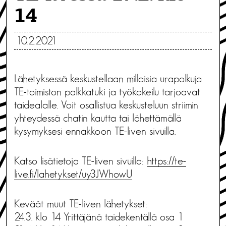
14
10.2.2021
Lähetyksessä keskustellaan millaisia urapolkuja
TE-toimiston palkkatuki ja työkokeilu tarjoavat
taidealalle. Voit osallistua keskusteluun striimin
yhteydessä chatin kautta tai lähettämällä
kysymyksesi ennakkoon TE-liven sivuilla.
Katso lisätietoja TE-liven sivuilla:
https://te-
live.fi/lahetykset/uy3JWhowU
Keväät muut TE-liven lähetykset:
24.3. klo 14 Yrittäjänä taidekentällä osa 1