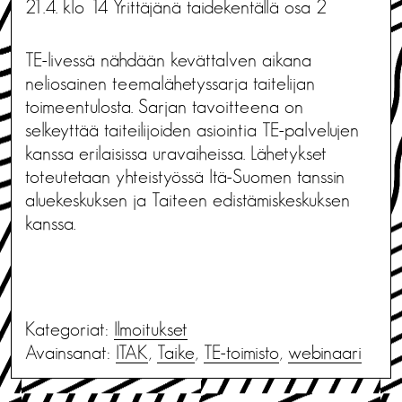
21.4. klo 14 Yrittäjänä taidekentällä osa 2
TE-livessä nähdään kevättalven aikana
neliosainen teemalähetyssarja taitelijan
toimeentulosta. Sarjan tavoitteena on
selkeyttää taiteilijoiden asiointia TE-palvelujen
kanssa erilaisissa uravaiheissa. Lähetykset
toteutetaan yhteistyössä Itä-Suomen tanssin
aluekeskuksen ja Taiteen edistämiskeskuksen
kanssa.
Kategoriat:
Ilmoitukset
Avainsanat:
ITAK
,
Taike
,
TE-toimisto
,
webinaari