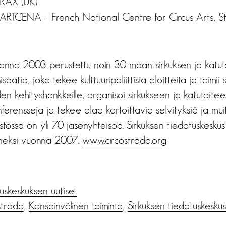
TRAX (UK)
 ARTCENA – French National Centre for Circus Arts, S
onna 2003 perustettu noin 30 maan sirkuksen ja katuta
saatio, joka tekee kulttuuripoliittisia aloitteita ja toimii
n kehityshankkeille, organisoi sirkukseen ja katutaitees
erensseja ja tekee alaa kartoittavia selvityksiä ja muita
ossa on yli 70 jäsenyhteisöä. Sirkuksen tiedotuskeskus l
eneksi vuonna 2007.
www.circostrada.org
us­keskuksen uutiset
strada
,
Kansainvälinen toiminta
,
Sirkuksen tiedotuskeskus