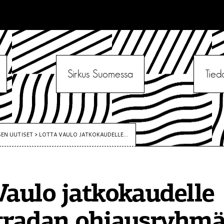
Sirkus Suomessa
Tied
SEN UUTISET
>
LOTTA VAULO JATKOKAUDELLE...
Vaulo jatkokaudelle
stradan ohjausryhm