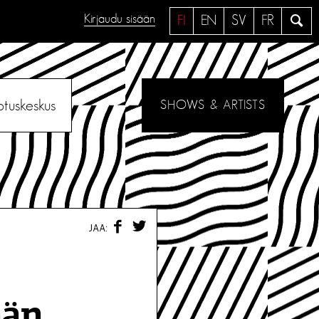
Kirjaudu sisään
H
FI
EN
SV
FR
a
e
otuskeskus
SHOWS & ARTISTS
F
T
JAA:
A
W
C
I
E
T
B
T
O
E
O
R
ään
K