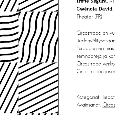
, X
Irene Segura
,
Gwénola David
Theater (FR)
Circostrada on vu
tiedonvälitysorgani
Euroopan eri maide
seminaareja ja konf
Circostrada-verkost
Circostradan jäs
Kategoriat:
Tiedot
Avainsanat:
Circo