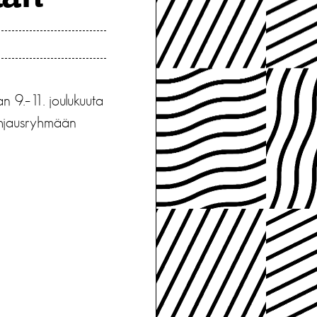
 9.–11. joulukuuta
ohjausryhmään