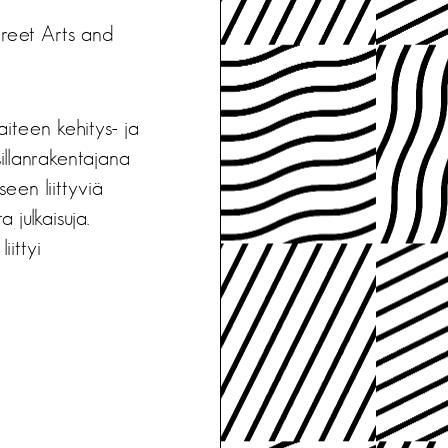
treet Arts and
iteen kehitys- ja
 sillanrakentajana
een liittyviä
 julkaisuja.
iittyi