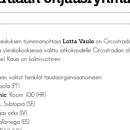
keskuksen toiminnanjohtaja
on Circostradan
Lotta Vaulo
ä yleiskokouksessa valittu jatkokaudelle Circostradan 
e). Kausi on kolmivuotinen.
n valitut henkilöt taustaorganisaatioineen:
ssola (PT)
, Room 100 (HR)
nic
, Subtopia (SE)
n
gas cirks (LV)
raTàrrega (ES)