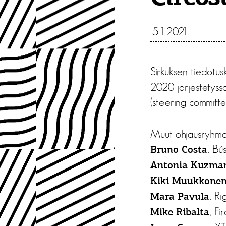
5.1.2021
Sirkuksen tiedotus
2020 järjestetyss
(steering committe
Muut ohjausryhmää
, Bú
Bruno Costa
Antonia Kuzma
Kiki Muukkone
, Ri
Mara Pavula
, Fi
Mike Ribalta