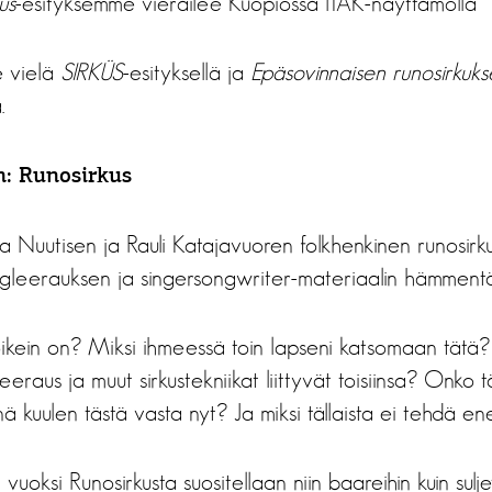
us
-esityksemme vierailee Kuopiossa ITAK-näyttämöllä
e vielä
SIRKÜS
-esityksellä ja
Epäsovinnaisen runosirkukse
.
n: Runosirkus
a Nuutisen ja Rauli Katajavuoren folkhenkinen runosirk
gleerauksen ja singersongwriter-materiaalin hämmentäv
kein on? Miksi ihmeessä toin lapseni katsomaan tätä? 
eeraus ja muut sirkustekniikat liittyvät toisiinsa? Onko 
nä kuulen tästä vasta nyt? Ja miksi tällaista ei tehdä 
uoksi Runosirkusta suositellaan niin baareihin kuin suljetu