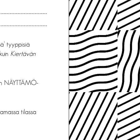
sä’ tyyppisiä
 kuin
Kiertävän
mään NÄYTTÄMÖ-
samassa tilassa