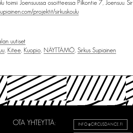
lu toimii Joensuussa osoitteessa Pilkontie 7, Joensuu. Sir
supiainen.com/projektit/sirkuskoulu
alan uutiset
uu
,
Kitee
,
Kuopio
,
NÄYTTÄMÖ
,
Sirkus Supiainen
OTA YHTEYTTÄ:
INFO@CIRCUSDANCE.FI