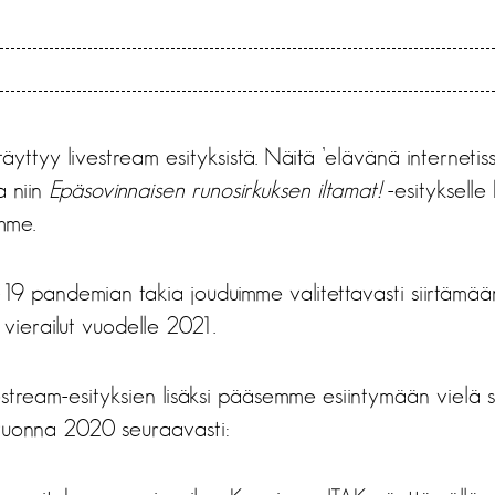
äyttyy livestream esityksistä. Näitä ’elävänä internetis
a niin
Epäsovinnaisen runosirkuksen iltamat!
-esitykselle
mme.
19 pandemian takia jouduimme valitettavasti siirtä
 vierailut vuodelle 2021.
estream-esityksien lisäksi pääsemme esiintymään vielä 
 vuonna 2020 seuraavasti: