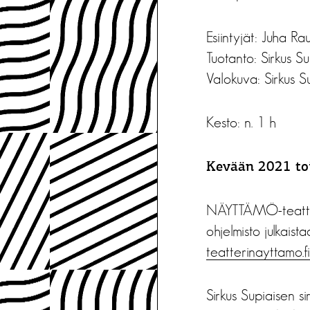
Esiintyjät: Juha Ra
Tuotanto: Sirkus S
Valokuva: Sirkus S
Kesto: n. 1 h
Kevään 2021 to
NÄYTTÄMÖ-teatteri
ohjelmisto julkais
teatterinayttamo.fi
Sirkus Supiaisen s