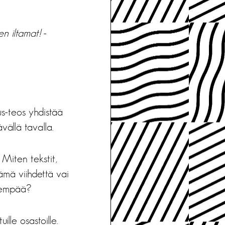
n iltamat!
-
us-teos yhdistää
ällä tavalla.
Miten tekstit,
tämä viihdettä vai
enempää?
ille osastoille.