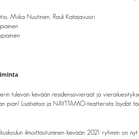
utio, Miika Nuutinen, Rauli Katajavuori
upiainen
upiainen
iminta
n tulevan kevään residenssivieraat ja vierailuesityks
taan pian! Lisätietoa ja NÄYTTÄMÖ-teatterista löydät tää
irkuskoulun ilmoittautuminen kevään 2021 ryhmiin on nyt a