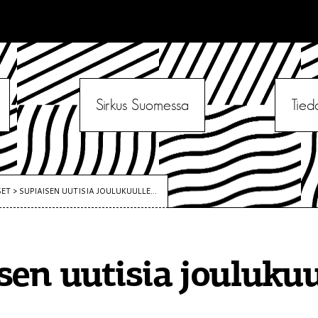
Sirkus Suomessa
Tied
SET
>
SUPIAISEN UUTISIA JOULUKUULLE...
sen uutisia joulukuu