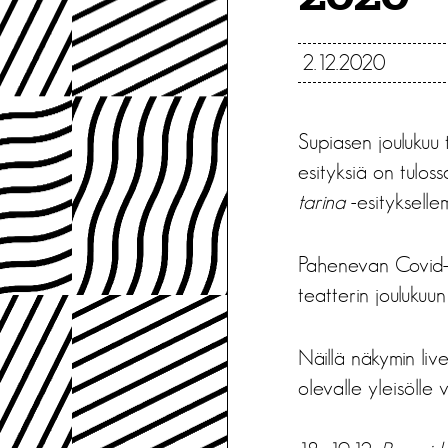
2.12.2020
Supiasen joulukuu t
esityksiä on tuloss
tarina
-esitykselle
Pahenevan Covid-
teatterin joulukuun
Näillä näkymin liv
olevalle yleisölle