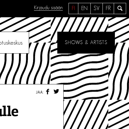
Kirjaudu sisään
H
FI
EN
SV
FR
a
e
otuskeskus
SHOWS & ARTISTS
F
T
JAA:
A
W
C
I
E
T
lle
B
T
O
E
O
R
K