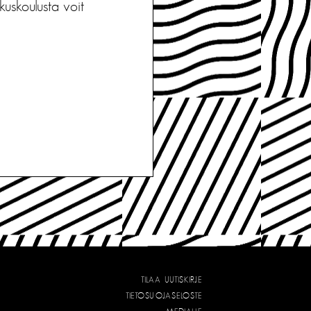
kuskoulusta voit
TILAA UUTISKIRJE
TIETOSUOJASELOSTE