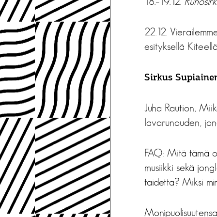
18.–19.12.
Runosirk
22.12. Vierailemm
esityksellä Kiteellä
Sirkus Supiaine
Juha Raution, Miik
lavarunouden, jon
FAQ: Mitä tämä oi
musiikki sekä jongl
taidetta? Miksi mi
Monipuolisuutensa v