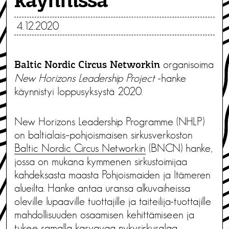
käynnissä
4.12.2020
organisoima
Baltic Nordic Circus Networkin
New Horizons Leadership Project
-hanke
käynnistyi loppusyksystä 2020.
New Horizons Leadership Programme (NHLP)
on baltialais–pohjoismaisen sirkusverkoston
Baltic Nordic Circus Networkin
(BNCN) hanke,
jossa on mukana kymmenen sirkustoimijaa
kahdeksasta maasta Pohjoismaiden ja Itämeren
alueilta. Hanke antaa uransa alkuvaiheissa
oleville lupaaville tuottajille ja taiteilija-tuottajille
mahdollisuuden osaamisen kehittämiseen ja
tukee samalla kasvavaa nykysirkusalaa.