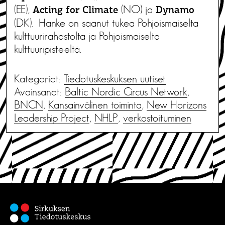
(EE),
(NO) ja
Acting for Climate
Dynamo
(DK). Hanke on saanut tukea Pohjoismaiselta
kulttuurirahastolta ja Pohjoismaiselta
kulttuuripisteeltä.
Kategoriat:
Tiedotus­keskuksen uutiset
Avainsanat:
Baltic Nordic Circus Network
,
BNCN
,
Kansainvälinen toiminta
,
New Horizons
Leadership Project
,
NHLP
,
verkostoituminen