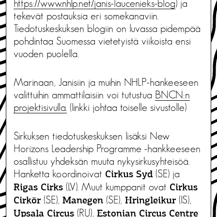
https://www.nhlp.net/janis-laucenieks-blog
) ja
tekevät postauksia eri somekanaviin.
Tiedotuskeskuksen blogiin on luvassa pidempää
pohdintaa Suomessa vietetyistä viikoista ensi
vuoden puolella.
Marinaan, Janisiin ja muihin NHLP-hankeeseen
valittuihin ammattilaisiin voi tutustua
BNCN:n
projektisivulla.
(linkki johtaa toiselle sivustolle)
Sirkuksen tiedotuskeskuksen lisäksi New
Horizons Leadership Programme -hankkeeseen
osallistuu yhdeksän muuta nykysirkusyhteisöä.
Hanketta koordinoivat
(SE) ja
Cirkus Syd
(LV). Muut kumppanit ovat
Rigas Cirks
Cirkus
(SE),
(SE),
(IS),
Cirkör
Manegen
Hringleikur
(RU),
Upsala Circus
Estonian Circus Centre