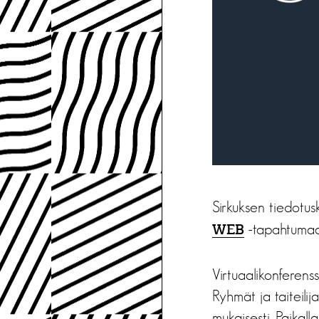
Sirkuksen tiedotus
-tapahtumaa
WEB
Virtuaalikonferens
Ryhmät ja taiteilij
mukaisesti. Paikall