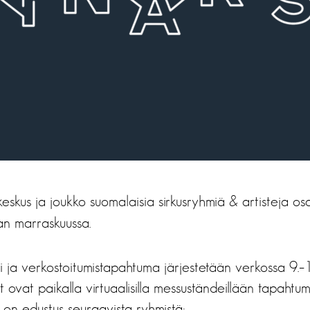
keskus ja joukko suomalaisia sirkusryhmiä & artisteja osa
n marraskuussa.
si ja verkostoitumistapahtuma järjestetään verkossa 9.–1
at ovat paikalla virtuaalisilla messuständeillään tapahtu
a on edustus seuraavista ryhmistä: