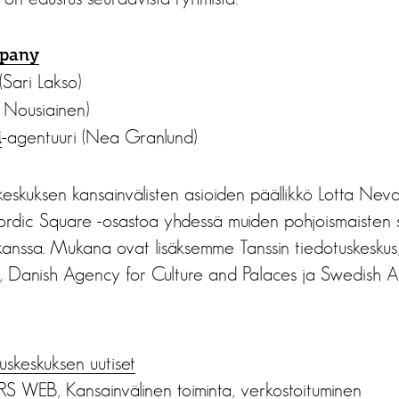
mpany
(Sari Lakso)
 Nousiainen)
-agentuuri (Nea Granlund)
i
keskuksen kansainvälisten asioiden päällikkö Lotta Neval
ordic Square -osastoa yhdessä muiden pohjoismaisten si
kanssa. Mukana ovat lisäksemme Tanssin tiedotuskeskus
Danish Agency for Culture and Palaces ja Swedish Ar
us­keskuksen uutiset
RS WEB
,
Kansainvälinen toiminta
,
verkostoituminen