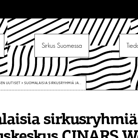
Sirkus Suomessa
Tied
SEN UUTISET
>
SUOMALAISIA SIRKUSRYHMIÄ JA...
aisia sirkusryhmiä
tuskeskus CINARS W