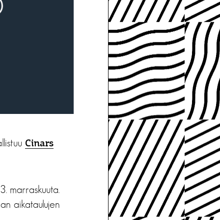
llistuu
Cinars
3. marraskuuta.
man aikataulujen