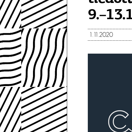
9.–13.1
1.11.2020