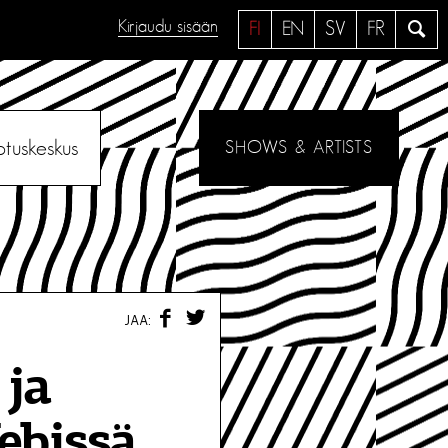
Kirjaudu sisään
H
FI
EN
SV
FR
a
e
otuskeskus
SHOWS & ARTISTS
F
T
JAA:
A
W
C
I
E
T
 ja
B
T
O
E
O
R
ebissä
K