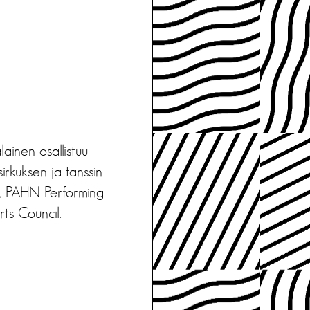
ainen osallistuu
rkuksen ja tanssin
,
PAHN Performing
ts Council.