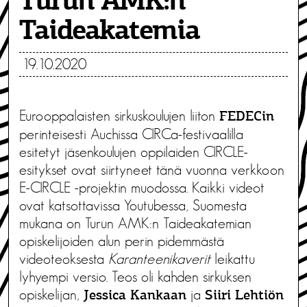
Turun AMK:n
Taideakatemia
19.10.2020
Eurooppalaisten sirkuskoulujen liiton
FEDECin
perinteisesti Auchissa CIRCa-festivaalilla
esitetyt jäsenkoulujen oppilaiden CIRCLE-
esitykset ovat siirtyneet tänä vuonna verkkoon
E-CIRCLE -projektin muodossa. Kaikki videot
ovat katsottavissa Youtubessa, Suomesta
mukana on Turun AMK:n Taideakatemian
opiskelijoiden alun perin pidemmästä
videoteoksesta
Karanteenikaverit
leikattu
lyhyempi versio. Teos oli kahden sirkuksen
opiskelijan,
ja
Jessica Kankaan
Siiri Lehtiön