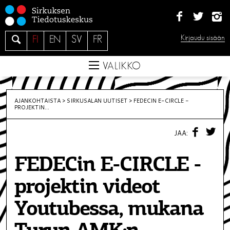
S
i
i
H
Kirjaudu sisään
FI
EN
SV
FR
r
a
r
e
VALIKKO
y
s
i
AJANKOHTAISTA >
SIRKUSALAN UUTISET
>
FEDECIN E-CIRCLE -
PROJEKTIN...
s
ä
F
T
JAA:
A
W
l
C
I
t
E
T
FEDECin E-CIRCLE -
B
T
ö
O
E
O
R
ö
projektin videot
K
n
Youtubessa, mukana