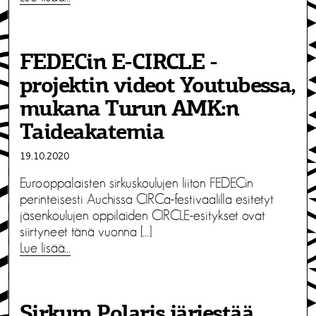
FEDECin E-CIRCLE -
projektin videot Youtubessa,
mukana Turun AMK:n
Taideakatemia
19.10.2020
Eurooppalaisten sirkuskoulujen liiton FEDECin
perinteisesti Auchissa CIRCa-festivaalilla esitetyt
jäsenkoulujen oppilaiden CIRCLE-esitykset ovat
siirtyneet tänä vuonna […]
Lue lisää…
Sirkum Polaris järjestää