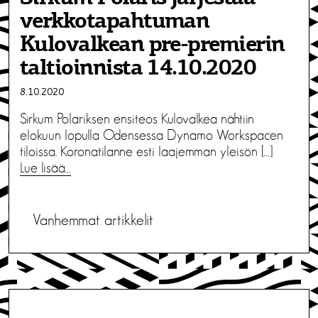
verkkotapahtuman
Kulovalkean pre-premierin
taltioinnista 14.10.2020
8.10.2020
Sirkum Polariksen ensiteos Kulovalkea nähtiin
elokuun lopulla Odensessa Dynamo Workspacen
tiloissa. Koronatilanne esti laajemman yleisön […]
Lue lisää…
A
Vanhemmat artikkelit
r
t
i