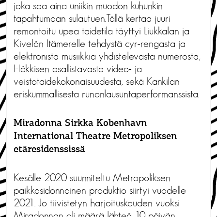
joka saa aina uniikin muodon kuhunkin
tapahtumaan sulautuen.Tällä kertaa juuri
remontoitu upea taidetila täyttyi Liukkalan ja
Kivelän Itämerelle tehdystä cyr-rengasta ja
elektronista musiikkia yhdistelevästä numerosta,
Häkkisen osallistavasta video- ja
veistotaidekokonaisuudesta, sekä Kankilan
eriskummallisesta runonlausuntaperformanssista.
Miradonna Sirkka Kobenhavn
International Theatre Metropoliksen
etäresidenssissä
Kesälle 2020 suunniteltu Metropoliksen
paikkasidonnainen produktio siirtyi vuodelle
2021. Jo tiivistetyn harjoituskauden vuoksi
Miradonnan oli määrä lähteä 10 päivän