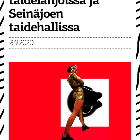
taidelahjoissa ja
Seinäjoen
taidehallissa
8.9.2020