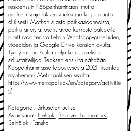
residenssiin Kööpenhaminaan, mutta
matkustusrajoituksen vuoksi matka peruuntui
äkillisesti. Matkan sijasta paikkasidonnaista,
poikkitaiteista, osallistavaa kerrostaloalueelle
sijoittuvaa teosta tehtiin Whatsapp-puheluiden,
videoiden ja Google Drive kansion avulla.
Työryhmään kuuluu neljä kansainvälistä
sirkustaiteilijaa. Teoksen ensi-ilta nähdään
Kööpenhaminassa loppukesästä 2021, lisäinfoa
myöhemmin Metropoliksen sivuilta:
https://www.metropolis.dk/en/category/activitie
s/
Kategoriat:
Sirkusalan uutiset
Avainsanat:
Helsinki
,
Recover Laboratory
,
Seinäjoki
,
Tanska