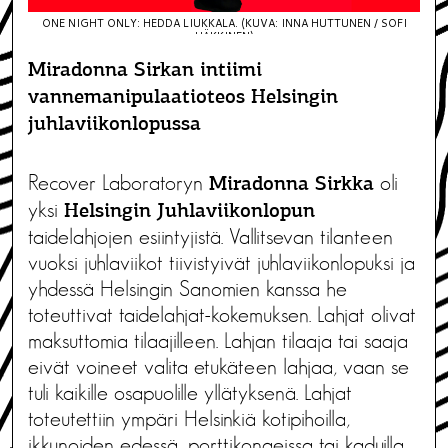
ONE NIGHT ONLY: HEDDA LIUKKALA. (KUVA: INNA HUTTUNEN / SOFI
HÄKKINEN)
Miradonna Sirkan intiimi
vannemanipulaatioteos Helsingin
juhlaviikonlopussa
Recover Laboratoryn
oli
Miradonna Sirkka
yksi
Helsingin Juhlaviikonlopun
taidelahjojen esiintyjistä. Vallitsevan tilanteen
vuoksi juhlaviikot tiivistyivät juhlaviikonlopuksi ja
yhdessä Helsingin Sanomien kanssa he
toteuttivat taidelahjat-kokemuksen. Lahjat olivat
maksuttomia tilaajilleen. Lahjan tilaaja tai saaja
eivät voineet valita etukäteen lahjaa, vaan se
tuli kaikille osapuolille yllätyksenä. Lahjat
toteutettiin ympäri Helsinkiä kotipihoilla,
ikkunoiden edessä, porttikongeissa tai kaduilla.