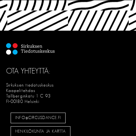
OTA YHTEYTTÄ:
Sirkuksen tiedotuskeskus
Kaapelitehdas
Tallberginkatu 1 C 93
FI-00180 Helsinki
INFO@CIRCUSDANCE.FI
HENKILÖKUNTA JA KARTTA