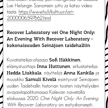
Lue Helsingin Sanomien juttu ja katso video
tästä:
https://www.hs.fi/kulttuuri/art-
2000006597662.html
Recover Laboratory vei One Night Only:
An Evening With Recover Laboratory -
kokonaisuuden Seinäjoen taidehalliin
Kuvataiteilija-ohjaaja
,
Sofi Häkkinen
elämystuottaja
, sirkustaiteilija
Inna Huttunen
, näyttelijä
ja
Hedda Liukkala
Anna Kankila
muusikko
esiintyivät Seinäjoen
Samuli Kivelä
uuden Taidehallin historian toisten näyttelyiden
avajaistapahtumassa Kalevan navetalla
elokuussa 2020.
One Night Only: An Evening
With Recover Laboratory
on esityskonsepti,