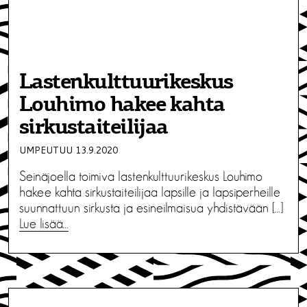
Lastenkulttuurikeskus
Louhimo hakee kahta
sirkustaiteilijaa
UMPEUTUU 13.9.2020
Seinäjoella toimiva lastenkulttuurikeskus Louhimo
hakee kahta sirkustaiteilijaa lapsille ja lapsiperheille
suunnattuun sirkusta ja esineilmaisua yhdistävään […]
Lue lisää…