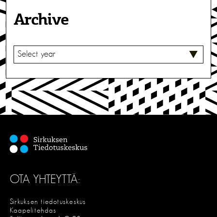
Archive
V
A
L
I
T
S
E
OTA YHTEYTTÄ:
Sirkuksen tiedotuskeskus
Kaapelitehdas