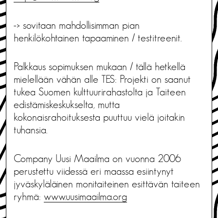
-> sovitaan mahdollisimman pian
henkilökohtainen tapaaminen / testitreenit.
Palkkaus sopimuksen mukaan / tällä hetkellä
mielellään vähän alle TES: Projekti on saanut
tukea Suomen kulttuurirahastolta ja Taiteen
edistämiskeskukselta, mutta
kokonaisrahoituksesta puuttuu vielä joitakin
tuhansia.
Company Uusi Maailma on vuonna 2006
perustettu viidessä eri maassa esiintynyt
jyväskyläläinen monitaiteinen esittävän taiteen
ryhmä:
www.uusimaailma.org