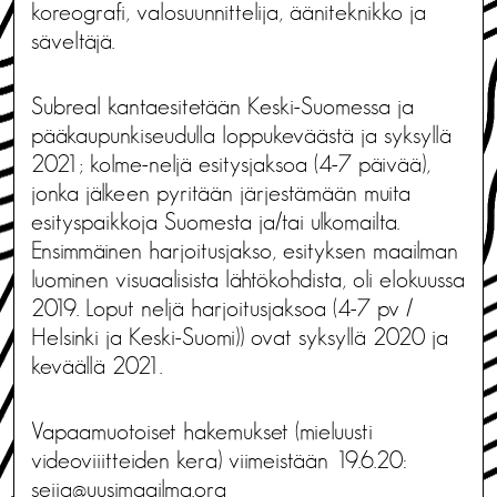
koreografi, valosuunnittelija, ääniteknikko ja
säveltäjä.
Subreal kantaesitetään Keski-Suomessa ja
pääkaupunkiseudulla loppukeväästä ja syksyllä
2021; kolme-neljä esitysjaksoa (4-7 päivää),
jonka jälkeen pyritään järjestämään muita
esityspaikkoja Suomesta ja/tai ulkomailta.
Ensimmäinen harjoitusjakso, esityksen maailman
luominen visuaalisista lähtökohdista, oli elokuussa
2019. Loput neljä harjoitusjaksoa (4-7 pv /
Helsinki ja Keski-Suomi)) ovat syksyllä 2020 ja
keväällä 2021.
Vapaamuotoiset hakemukset (mieluusti
videoviiitteiden kera) viimeistään 19.6.20:
seija@uusimaailma.org