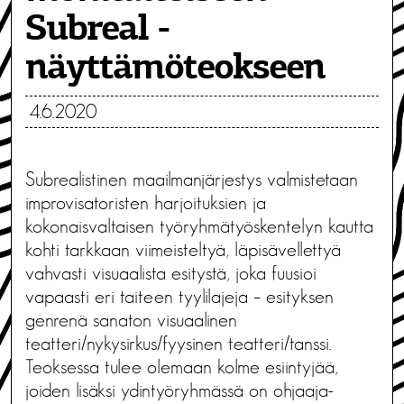
Subreal -
näyttämöteokseen
4.6.2020
Subrealistinen maailmanjärjestys valmistetaan
improvisatoristen harjoituksien ja
kokonaisvaltaisen työryhmätyöskentelyn kautta
kohti tarkkaan viimeisteltyä, läpisävellettyä
vahvasti visuaalista esitystä, joka fuusioi
vapaasti eri taiteen tyylilajeja – esityksen
genrenä sanaton visuaalinen
teatteri/nykysirkus/fyysinen teatteri/tanssi.
Teoksessa tulee olemaan kolme esiintyjää,
joiden lisäksi ydintyöryhmässä on ohjaaja-