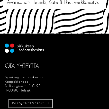
Avainsanat:
Helsinki
,
Kate & Pasi
,
verkkoesitys
OTA YHTEYTTÄ:
Sirkuksen tiedotuskeskus
Kaapelitehdas
Tallberginkatu 1 C 93
FI-00180 Helsinki
INFO@CIRCUSDANCE.FI