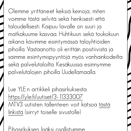
Olemme yrittäneet keksiä keinoja, miten
voimme tästä selvitä sekä henkisesti että
taloudellisesti. Kaipuu lavalle on suuri ja
matkakuume kasvaa. Huhtikuun sekä toukokuun
aikana kävimme esiintymässä taloyhtiöiden
pihoilla. Vastaanotto oli erittäin positiivista ja
saimme esiintymispyyntöjä myös vanhainkodeilta
sekä palvelutaloilta. Kesäkuussa esiinnymme
palvelutalojen pihoilla Uudellamaalla.
Lue YLE:n artikkeli pihasirkuksesta:
https://yle.fi/uutiset/3-11333007
MTV3 uutisten tallenteen voit katsoa
tästä
linkistä
(siirryt toiselle sivustolle)
Pihasirkuksen lisäksi osallistuimme