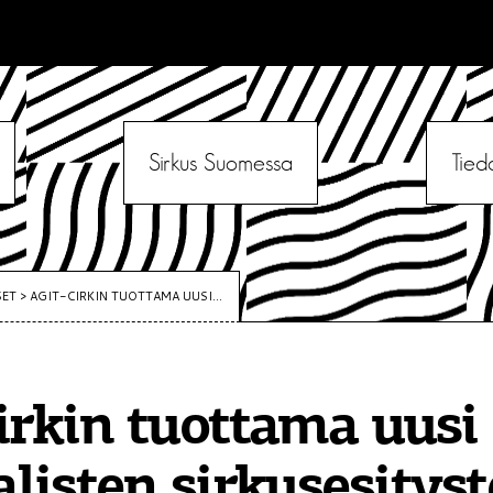
Sirkus Suomessa
Tied
SET
>
AGIT-CIRKIN TUOTTAMA UUSI...
irkin tuottama uusi
alisten sirkusesitys