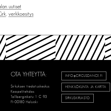
alan uutiset
irk
,
verkkoesitys
OTA YHTEYTTÄ:
INFO@CIRCUSDANCE.FI
Sirkuksen tiedotuskeskus
HENKILÖKUNTA JA KARTTA
Kaapelitehdas
Tallberginkatu 1 C 93
SIRKUSKIRJASTO
FI-00180 Helsinki