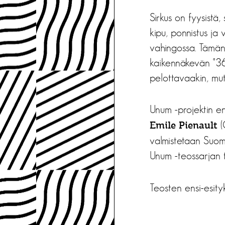
Sirkus on fyysistä
kipu, ponnistus ja
vahingossa. Tämän
kaikennäkevän °36
pelottavaakin, mutt
Unum -projektin ens
(
Emile Pienault
valmistetaan Suome
Unum -teossarjan 
Teosten ensi-esity