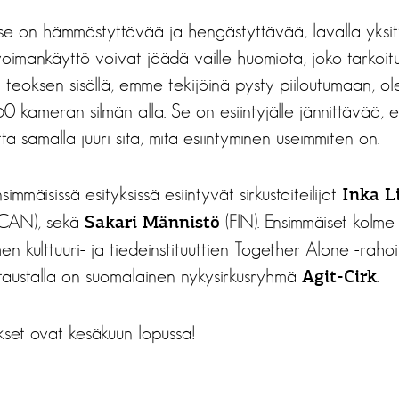
, se on hämmästyttävää ja hengästyttävää, lavalla yksity
 voimankäyttö voivat jäädä vaille huomiota, joko tarkoitu
 teoksen sisällä, emme tekijöinä pysty piiloutumaan, 
0 kameran silmän alla. Se on esiintyjälle jännittävää,
a samalla juuri sitä, mitä esiintyminen useimmiten on.
immäisissä esityksissä esiintyvät sirkustaiteilijat
Inka Li
CAN), sekä
(FIN). Ensimmäiset kolme
Sakari Männistö
n kulttuuri- ja tiedeinstituuttien Together Alone -raho
taustalla on suomalainen nykysirkusryhmä
.
Agit-Cirk
kset ovat kesäkuun lopussa!