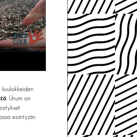
ja kuulokkeiden
. Unum on
stö
esitykset
assa esiintyjän