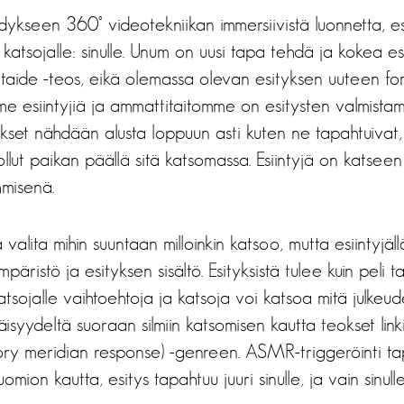
ykseen 360° videotekniikan immersiivistä luonnetta, es
 katsojalle: sinulle. Unum on uusi tapa tehdä ja kokea es
itaide -teos, eikä olemassa olevan esityksen uuteen fo
e esiintyjiä ja ammattitaitomme on esitysten valmistami
ykset nähdään alusta loppuun asti kuten ne tapahtuivat
 ollut paikan päällä sitä katsomassa. Esiintyjä on katseen 
hmisenä.
 valita mihin suuntaan milloinkin katsoo, mutta esiintyjäll
päristö ja esityksen sisältö. Esityksistä tulee kuin peli tai
katsojalle vaihtoehtoja ja katsoja voi katsoa mitä julkeu
täisyydeltä suoraan silmiin katsomisen kautta teokset li
ry meridian response) -genreen. ASMR-triggeröinti ta
mion kautta, esitys tapahtuu juuri sinulle, ja vain sinulle