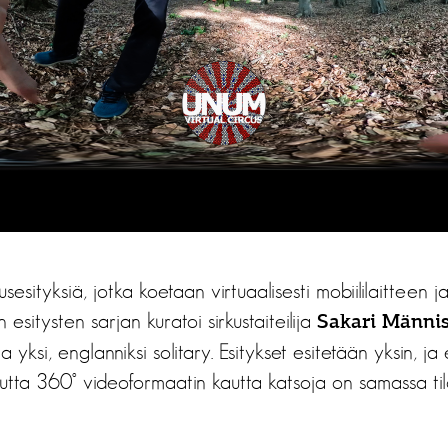
usesityksiä, jotka koetaan virtuaalisesti mobiililaitteen 
n esitysten sarjan kuratoi sirkustaiteilija
Sakari Männi
a yksi, englanniksi solitary. Esitykset esitetään yksin, ja 
utta 360° videoformaatin kautta katsoja on samassa til