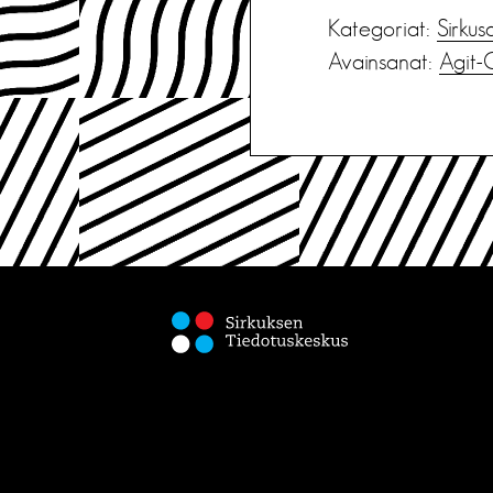
Kategoriat:
Sirkus
Avainsanat:
Agit-C