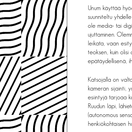
Unum käyttää hyöd
suunniteltu yhdelle
ole media- tai dig
ujuttaminen. Olemm
leikata, vaan esit
teoksen, kuin olisi
epätäydellisenä, i
Katsojalla on valta
kameran sijainti, ym
esiintyjä tarjoaa 
Ruudun läpi, lähie
(autonomous senso
henkiökohtaisen huo