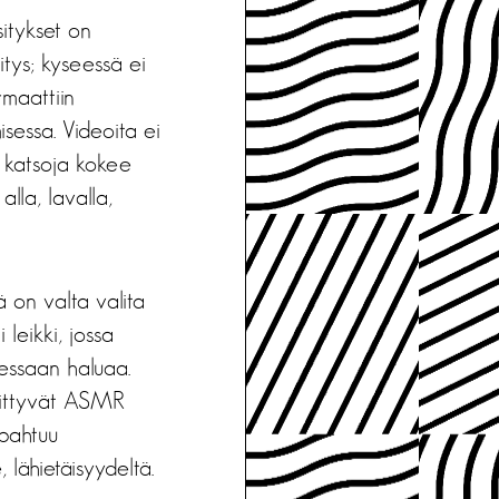
itykset on
itys; kyseessä ei
rmaattiin
sessa. Videoita ei
, katsoja kokee
alla, lavalla,
ä on valta valita
 leikki, jossa
dessaan haluaa.
nkittyvät ASMR
pahtuu
, lähietäisyydeltä.