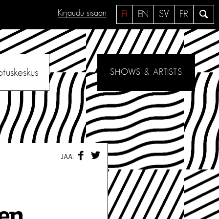
Kirjaudu sisään
H
FI
EN
SV
FR
a
e
otuskeskus
SHOWS & ARTISTS
F
T
JAA:
A
W
C
I
E
T
B
T
O
E
O
R
ten
K