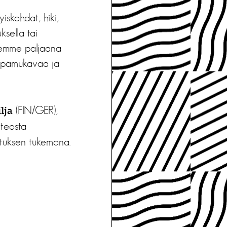
iskohdat, hiki,
ksella tai
olemme paljaana
 epämukavaa ja
(FIN/GER),
lja
 teosta
ituksen tukemana.