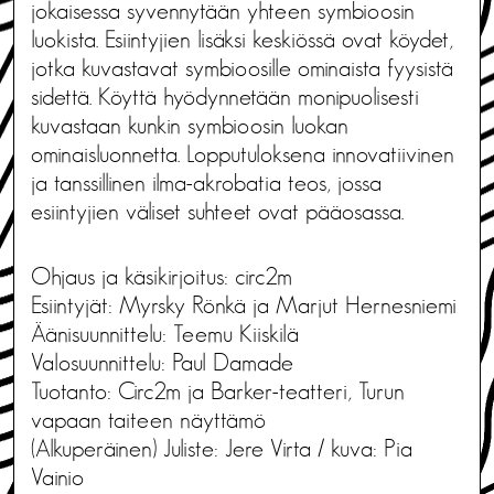
jokaisessa syvennytään yhteen symbioosin
luokista. Esiintyjien lisäksi keskiössä ovat köydet,
jotka kuvastavat symbioosille ominaista fyysistä
sidettä. Köyttä hyödynnetään monipuolisesti
kuvastaan kunkin symbioosin luokan
ominaisluonnetta. Lopputuloksena innovatiivinen
ja tanssillinen ilma-akrobatia teos, jossa
esiintyjien väliset suhteet ovat pääosassa.
Ohjaus ja käsikirjoitus: circ2m
Esiintyjät: Myrsky Rönkä ja Marjut Hernesniemi
Äänisuunnittelu: Teemu Kiiskilä
Valosuunnittelu: Paul Damade
Tuotanto: Circ2m ja Barker-teatteri, Turun
vapaan taiteen näyttämö
(Alkuperäinen) Juliste: Jere Virta / kuva: Pia
Vainio