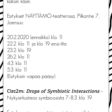
kaksin käsin.
Esitykset NÄYTTÄMÖ-teatterissa, Pilkontie 7,
Joensuu
20.2.2020 (ennakko) klo 11
22.2. klo 11 ja klo 19 ensi-ilta
23.2. klo 19
26.2. klo 11
4.3. klo 11
5.3. klo 11
(Esityksiin vapaa pääsy)
–
Circ2m:
Drops of Symbiotic Interactions
Nykysirkusteos symbioosista 7.-8.3. klo 19