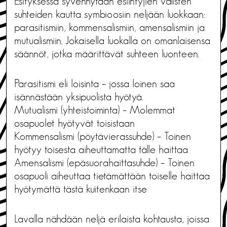
Esityksessä syvennytään esiintyjien välisten
suhteiden kautta symbioosiin neljään luokkaan:
parasitismiin, kommensalismiin, amensalismiin ja
mutualismiin. Jokaisella luokalla on omanlaisensa
säännöt, jotka määrittävät suhteen luonteen.
Parasitismi eli loisinta – jossa loinen saa
isännästään yksipuolista hyötyä.
Mutualismi (yhteistoiminta) – Molemmat
osapuolet hyötyvät toisistaan
Kommensalismi (pöytävierassuhde) – Toinen
hyötyy toisesta aiheuttamatta tälle haittaa
Amensalismi (epäsuorahaittasuhde) – Toinen
osapuoli aiheuttaa tietämättään toiselle haittaa
hyötymättä tästä kuitenkaan itse
Lavalla nähdään neljä erilaista kohtausta, joissa