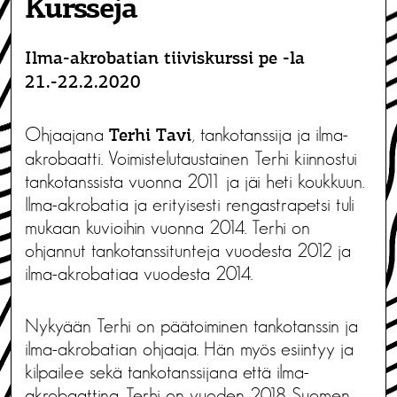
Kursseja
Ilma-akrobatian tiiviskurssi pe -la
21.-22.2.2020
Ohjaajana
, tankotanssija ja ilma-
Terhi Tavi
akrobaatti. Voimistelutaustainen Terhi kiinnostui
tankotanssista vuonna 2011 ja jäi heti koukkuun.
Ilma-akrobatia ja erityisesti rengastrapetsi tuli
mukaan kuvioihin vuonna 2014. Terhi on
ohjannut tankotanssitunteja vuodesta 2012 ja
ilma-akrobatiaa vuodesta 2014.
Nykyään Terhi on päätoiminen tankotanssin ja
ilma-akrobatian ohjaaja. Hän myös esiintyy ja
kilpailee sekä tankotanssijana että ilma-
akrobaattina. Terhi on vuoden 2018 Suomen