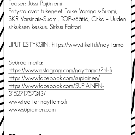
Teaser: Jussi Pajuniemi
Esitystä ovat tukeneet Taike Varsinais-Suomi,
SKR Varsinais-Suomi, TOP-säätiö, Cirko – Uuden
sirkuksen keskus, Sirkus Faktori
LIPUT ESITYKSIIN:
https://www.tiketti.fi/nayttamo
Seuraa meitä:
https://www.instagram.com/nayttamo/?hl=fi
https://www.facebook.com/supiainen/
https://www.facebook.com/SUPIAINEN-
315271757243/
www.teatterinayttamo.fi
www.supiainen.com