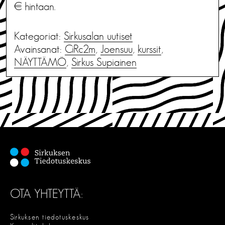
€ hintaan.
Kategoriat:
Sirkusalan uutiset
Avainsanat:
CiRc2m
,
Joensuu
,
kurssit
,
NÄYTTÄMÖ
,
Sirkus Supiainen
OTA YHTEYTTÄ:
Sirkuksen tiedotuskeskus