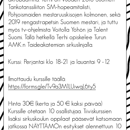
Tankotanssiliiton SM-hopeamitalisti,
Pohjoismaiden mestaruuskisojen kolmonen, sekä
2019 rengastrapetsin Suomen mestari, ja tuttu
myös tv-ohjelmista Voitolla Yöhön ja Talent
Suomi. Tällä hetkellä Terhi opiskelee Turun
AMK:n Taideakatemian sirkuslinjalla.
Kurssi: Perjantai klo 18-21 ja lauantai 9 -12
Ilmottaudu kurssille täällä:
https://forms.gle/Tv9a3M1LUiwqL6ty5
Hinta 30€ (kerta ja 50 € kaksi päivää)
Kurssille otetaan 10 osallistujaa. Tiiviskurssien
lisäksi sirkuskoulun oppilaat pääsevät katsomaan
jatkossa NÄYTTÄMÖn esitykset alennettuun 10