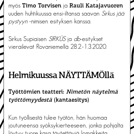
myös
ja
Timo Torvisen
Rauli Katajavuoren
uuden huhtikuussa ensi-iltansa saavan
Sirkus jää
pystyyn
-nimisen esityksen kanssa.
Sirkus Supiaisen
SIRKÜS
ja
db
-esitykset
vierailevat Rovaniemellä 28.2.-1.3.2020.
Helmikuussa NÄYTTÄMÖllä
Työttömien teatteri:
Nimetön näytelmä
työttömyydestä
(kantaesitys)
Kun työllisestä tulee työtön, hän huomaa
joutuneensa syöksykierteeseen, jonka pohjalta
löytyy tuore kasa täytettäviä lomakkeita.