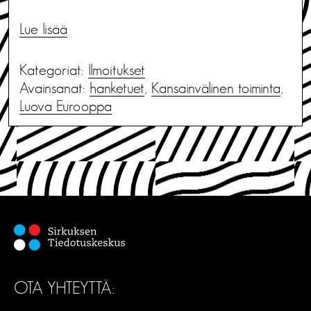
Lue lisää
Kategoriat:
Ilmoitukset
Avainsanat:
hanketuet
,
Kansainvälinen toiminta
,
Luova Eurooppa
OTA YHTEYTTÄ: