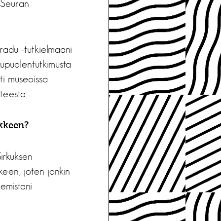
n Seuran
gradu -tutkielmaani
ukupuolentutkimusta
sti museoissa
teesta.
nkkeen?
Sirkuksen
keen, joten jonkin
lemistani