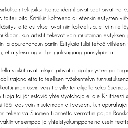
sirkuksen tekijöiksi itsensä identifioivat saattoivat herkä
a taiteilijoita. Kritiikin kohteena oli etenkin esitysten vi
äsitys, että esitykset ovat niin kokeellisia, ettei niille l
hukkaan, kun artistit tekevät vain muutaman esityksen ja
n ja apurahahaun pariin. Esityksiä tulisi tehdä viihteen
iin, että yleisö on valmis maksamaan pääsylipuista.
ella vaikuttavat tekijät pitivät apurahasysteemiä tarp
dollistajana että taiteellisen työskentelyn tunnustukse
kautuminen usein vain tietyille taiteilijoille sekä Suomes
iloja tai järjestäviä yhteistyötahoja ei ole. Kriittisesti 
sittää teos vain muutamaan otteeseen, kun apurahajär
lan tekemistä. Suomen tilannetta verrattiin paljon Ransk
 vakiintuneempaa ja yhteistyökumppaneina usein teatteri