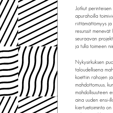
Jotkut perinteisen 
apurahoilla toimivi
riittämättömyys ja k
resurssit menevät 
seuraavan projekti
ja tulla toimeen n
Nykysirkuksen puol
taloudellisena mah
koettiin rahojen ja
mahdottomuus, kun t
mahdollisuuteen e
aina uuden ensi-il
kiertuetoiminta on