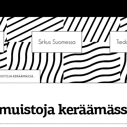
Sirkus Suomessa
Tied
ISTOJA KERÄÄMÄSSÄ...
muistoja keräämäs