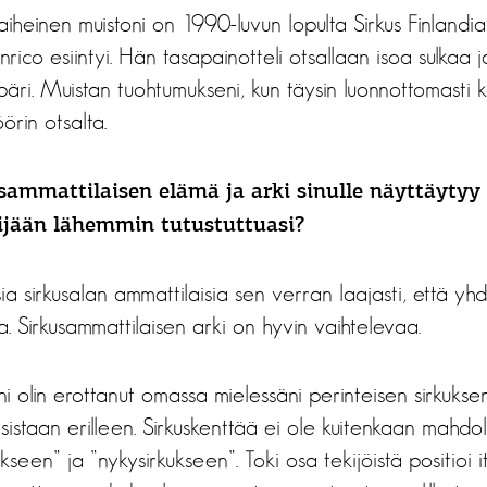
aiheinen muistoni on 1990-luvun lopulta Sirkus Finlandi
rico esiintyi. Hän tasapainotteli otsallaan isoa sulkaa ja
ri. Muistan tuohtumukseni, kun täysin luonnottomasti kal
örin otsalta.
sammattilaisen elämä ja arki sinulle näyttäytyy 
jään lähemmin tutustuttuasi?
sia sirkusalan ammattilaisia sen verran laajasti, että y
. Sirkusammattilaisen arki on hyvin vaihtelevaa.
äni olin erottanut omassa mielessäni perinteisen sirkukse
isistaan erilleen. Sirkuskenttää ei ole kuitenkaan mahdol
kseen” ja ”nykysirkukseen”. Toki osa tekijöistä positioi 