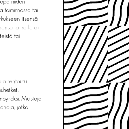
jopa niiden
sa toiminnassa tai
irkukseen itsensä
ansa ja heillä oli
teistä tai
oja rentoutui
uhetket,
 nöyräksi. Muistoja
sanoja, jotka