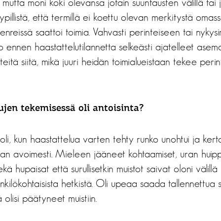
tta moni koki olevansa jotain suuntausten välillä tai 
yypillistä, että termillä ei koettu olevan merkitystä omas
nreissä saattoi toimia. Vahvasti perinteiseen tai nykys
jo ennen haastattelutilannetta selkeästi ajatelleet asema
iteitä siitä, mikä juuri heidän toimialueistaan tekee perin
ujen tekemisessä oli antoisinta?
oli, kun haastattelua varten tehty runko unohtui ja kert
an avoimesti. Mieleen jääneet kohtaamiset, uran huipp
kä hupaisat että surullisetkin muistot saivat oloni välillä
enkilökohtaisista hetkistä. Oli upeaa saada tallennettua 
 olisi päätyneet muistiin.