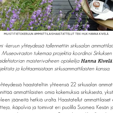
MUISTITIETOKERUUN AMMATTILAISHAASTATTELUT TEKI HUK HANNA KIVELÄ.
i -keruun yhteydessä tallennettiin sirkusalan ammattilai
. Museoviraston tukemaa projektia koordinoi Sirkuksen 
taidehistorian maisterivaiheen opiskelija
Hanna Kivelä
jektista ja kohtaamisistaan sirkusammattilaisten kanssa.
yhteydessä haastateltiin yhteensä 22 sirkusalan ammatti
nittää ammattilaisten omia kokemuksia sirkuksesta, yksitt
leen jääneitä hetkiä uralta. Haastatellut ammattilaiset 
teja, ikäpolvia ja toimivat eri puolilla Suomea. Kesän 