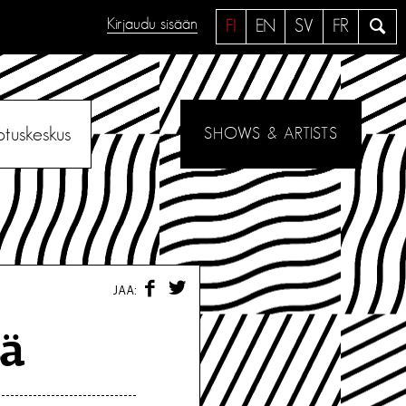
Kirjaudu sisään
H
FI
EN
SV
FR
a
e
otuskeskus
SHOWS & ARTISTS
F
T
JAA:
A
W
C
I
E
T
sä
B
T
O
E
O
R
K