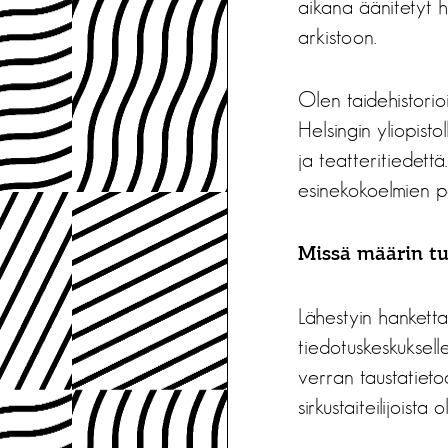
aikana äänitetyt h
arkistoon.
Olen taidehistorio
Helsingin yliopisto
ja teatteritiedett
esinekokoelmien par
Missä määrin tu
Lähestyin hanketta
tiedotuskeskuksell
verran taustatieto
sirkustaiteilijoist