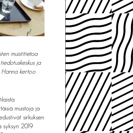
sten muistitietoa
tiedotuskeskus ja
. Hanna kertoo
laista.
äisiä muistoja ja
edustivat sirkuksen
ja syksyn 2019