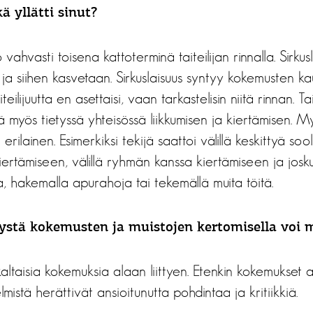
kä yllätti sinut?
 vahvasti toisena kattoterminä taiteilijan rinnalla. Sirkus
ja siihen kasvetaan. Sirkuslaisuus syntyy kokemusten ka
iteilijuutta en asettaisi, vaan tarkastelisin niitä rinnan. Tai
ltää myös tietyssä yhteisössä liikkumisen ja kiertämisen.
erilainen. Esimerkiksi tekijä saattoi välillä keskittyä s
iertämiseen, välillä ryhmän kanssa kiertämiseen ja josku
la, hakemalla apurahoja tai tekemällä muita töitä.
tystä kokemusten ja muistojen kertomisella voi m
altaisia kokemuksia alaan liittyen. Etenkin kokemukset 
mistä herättivät ansioitunutta pohdintaa ja kritiikkiä.