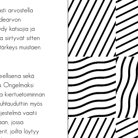
sti arvostella
ihdearvon
öydy katsojia ja
 siirtyvät sitten
 tärkeys muistaen
eellisena sekä
na. Ongelmaksi
sa kiertuetoiminnan
suhtauduttiin myös
jestelmä vaatii
aan, jossa
t, joilta löytyy