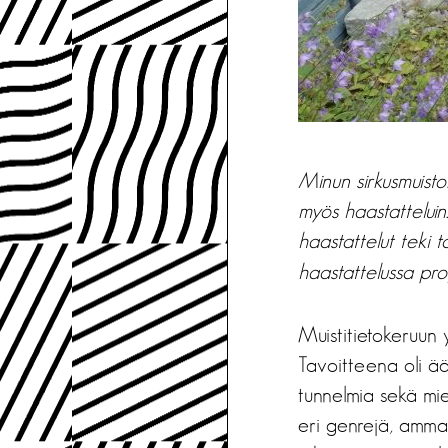
Minun sirkusmuiston
myös haastatteluin
haastattelut teki 
haastattelussa pro
Muistitietokeruun 
Tavoitteena oli ää
tunnelmia sekä mie
eri genrejä, ammat