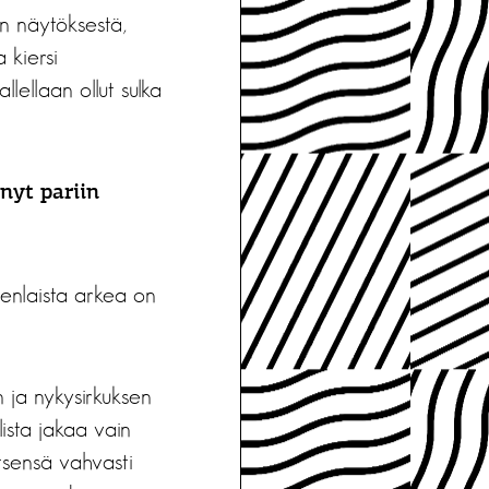
an näytöksestä,
 kiersi
lellaan ollut sulka
nyt pariin
hdenlaista arkea on
n ja nykysirkuksen
lista jakaa vain
itsensä vahvasti