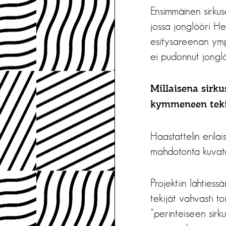
Ensimmäinen sirkus
jossa jonglööri Hen
esitysareenan ympä
ei pudonnut jonglö
Millaisena sirku
kymmeneen teki
Haastattelin erilai
mahdotonta kuvata
Projektiin lähtiess
tekijät vahvasti to
”perinteiseen sirku