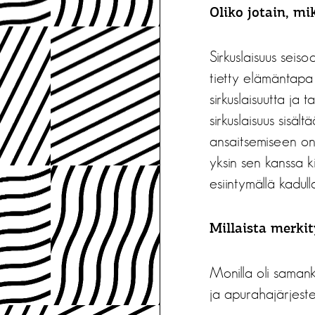
Oliko jotain, mi
Sirkuslaisuus seisoo
tietty elämäntapa 
sirkuslaisuutta ja ta
sirkuslaisuus sisä
ansaitsemiseen on 
yksin sen kanssa k
esiintymällä kadul
Millaista merki
Monilla oli samank
ja apurahajärjestel