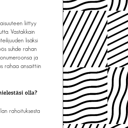
laisuuteen liittyy
utta. Vastakkain
teilijuuden lisäksi
 Myös suhde rahan
oolonumeroonsa ja
s rahaa ansaittiin
ielestäsi olla?
alan rahoituksesta