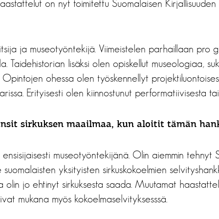
aastattelut on nyt toimitettu Suomalaisen Kirjallisuude
itsija ja museotyöntekijä. Viimeistelen parhaillaan pro 
lla. Taidehistorian lisäksi olen opiskellut museologiaa, s
ä. Opintojen ohessa olen työskennellyt projektiluontoise
issa. Erityisesti olen kiinnostunut performatiivisesta tai
nsit sirkuksen maailmaa, kun aloitit tämän ha
 ensisijaisesti museotyöntekijänä. Olin aiemmin tehnyt 
e suomalaisten yksityisten sirkuskokoelmien selvityshank
a olin jo ehtinyt sirkuksesta saada. Muutamat haastatte
a olivat mukana myös kokoelmaselvityksesssä.