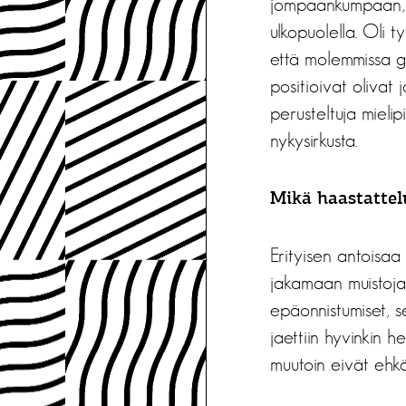
jompaankumpaan, mu
ulkopuolella. Oli t
että molemmissa ge
positioivat olivat 
perusteltuja mielip
nykysirkusta.
Mikä haastattel
Erityisen antoisaa 
jakamaan muistoja
epäonnistumiset, se
jaettiin hyvinkin h
muutoin eivät ehkä