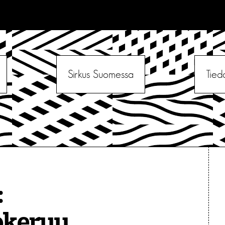
Sirkus Suomessa
Tied
:
okeruu