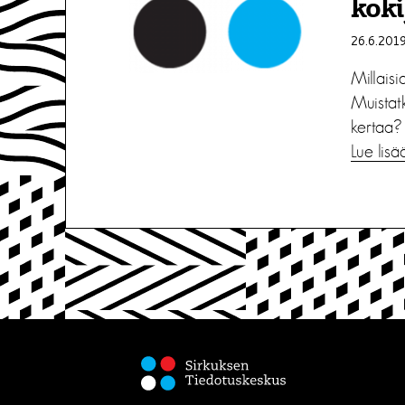
koki
26.6.201
Millaisi
Muistatk
kertaa? 
Lue lisä