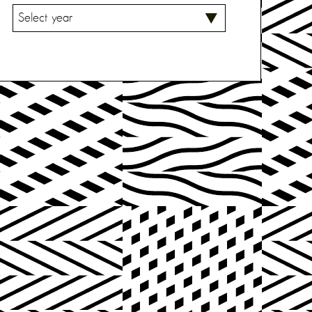
V
A
L
I
T
S
E