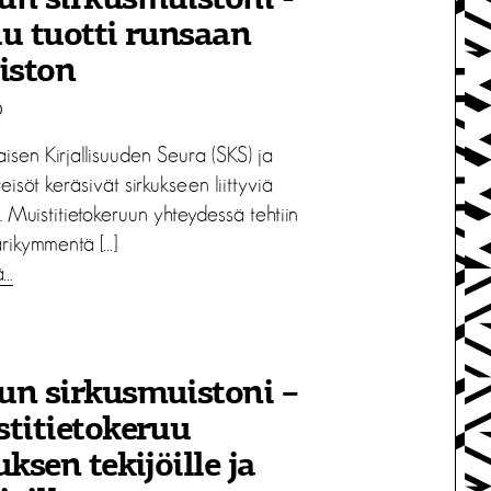
n sirkusmuistoni -
u tuotti runsaan
iston
0
isen Kirjallisuuden Seura (SKS) ja
teisöt keräsivät sirkukseen liittyviä
. Muistitietokeruun yhteydessä tehtiin
rikymmentä […]
ä…
un sirkusmuistoni –
titietokeruu
uksen tekijöille ja