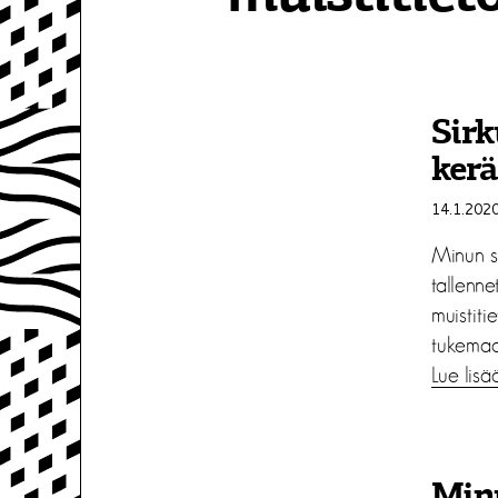
Sirk
ker
14.1.202
Minun s
tallenne
muistiti
tukemaa 
Lue lisä