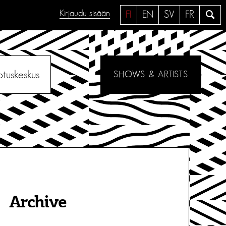
Kirjaudu sisään
H
FI
EN
SV
FR
a
e
otuskeskus
SHOWS & ARTISTS
Archive