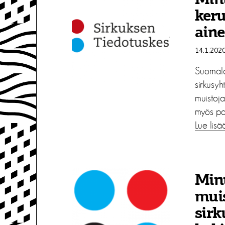
Minu
keru
aine
14.1.202
Suomala
sirkusyh
muistoja
myös pa
Lue lisä
Min
muis
sirk