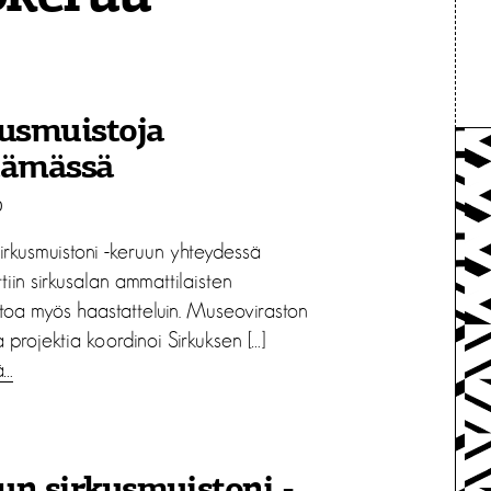
usmuistoja
äämässä
0
irkusmuistoni -keruun yhteydessä
ttiin sirkusalan ammattilaisten
etoa myös haastatteluin. Museoviraston
projektia koordinoi Sirkuksen […]
ä…