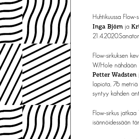
Huhtikuussa Flow-s
ja
Inga Björn
Kr
21.4.2020.Sanaton
Flow-sirkuksen kev
W/Hole nähdään Val
Petter Wadsten
lapiota, 76 metriä
syntyy kahden anti
Flow-sirkus jatka
isännöidessään tä