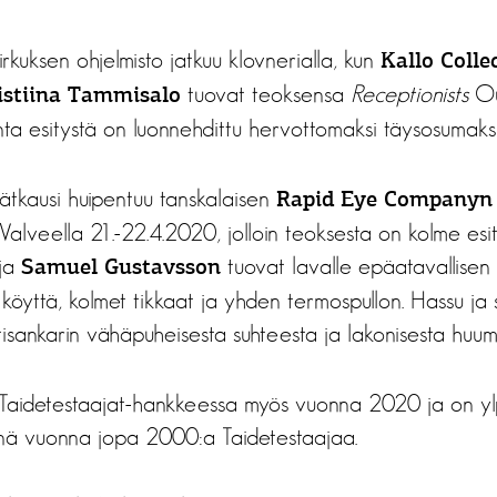
irkuksen ohjelmisto jatkuu klovnerialla, kun
Kallo Colle
tuovat teoksensa
Receptionists
Oul
istiina Tammisalo
ta esitystä on luonnehdittu hervottomaksi täysosumaksi
ätkausi huipentuu tanskalaisen
Rapid Eye Companyn
veella 21.-22.4.2020, jolloin teoksesta on kolme esity
ja
tuovat lavalle epäatavallisen 
Samuel Gustavsson
 köyttä, kolmet tikkaat ja yhden termospullon. Hassu ja
sankarin vähäpuheisesta suhteesta ja lakonisesta huumo
a Taidetestaajat-hankkeessa myös vuonna 2020 ja on y
nä vuonna jopa 2000:a Taidetestaajaa.