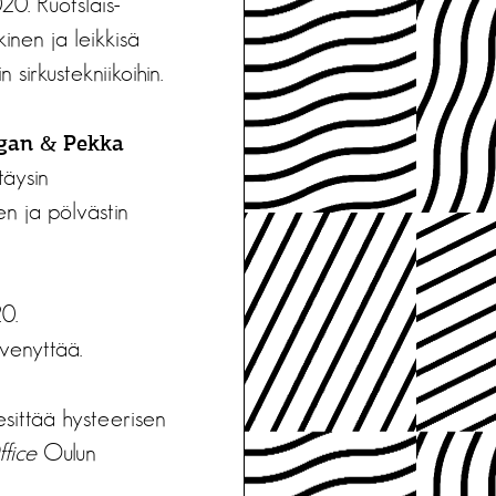
20. Ruotslais-
kinen ja leikkisä
 sirkustekniikoihin.
igan & Pekka
täysin
een ja pölvästin
0.
i venyttää.
sittää hysteerisen
fice
Oulun