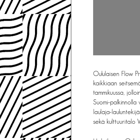
Oululaisen Flow Pr
kaikkiaan seitsemä
tammikuussa, joll
Suomi-palkinnolla 
laulaja-lauluntekij
sekä kulttuuritalo