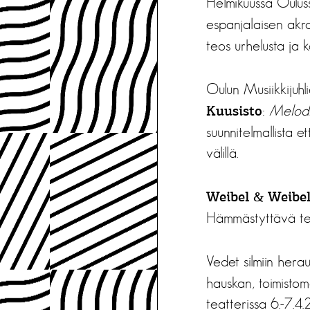
Helmikuussa Oulu
espanjalaisen akr
teos urhelusta ja k
Oulun Musiikkijuh
:
Melodi
Kuusisto
suunnitelmallista e
välillä.
Weibel & Weibel
Hämmästyttävä teos 
Vedet silmiin hera
hauskan, toimistom
teatterissa 6.-7.4