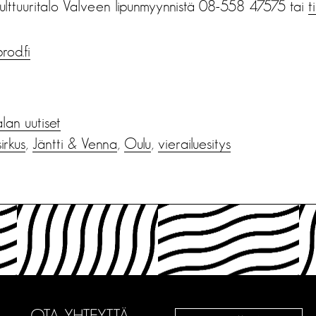
ulttuuritalo Valveen lipunmyynnistä 08-558 47575 tai
t
rod.fi
alan uutiset
irkus
,
Jäntti & Venna
,
Oulu
,
vierailuesitys