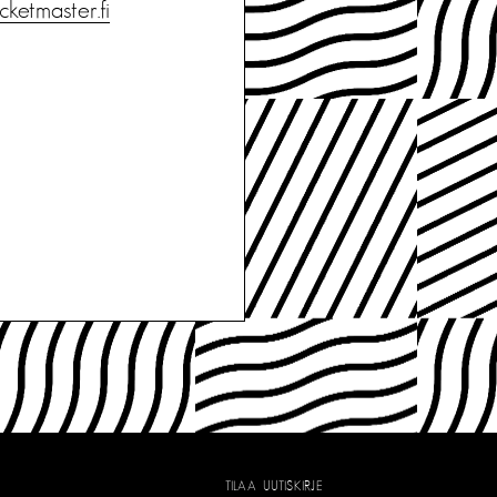
icketmaster.fi
TILAA UUTISKIRJE