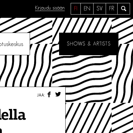
Kirjaudu sisään
H
FI
EN
SV
FR
a
e
otuskeskus
SHOWS & ARTISTS
F
T
JAA:
A
W
C
I
E
T
ella
B
T
O
E
O
R
a
K