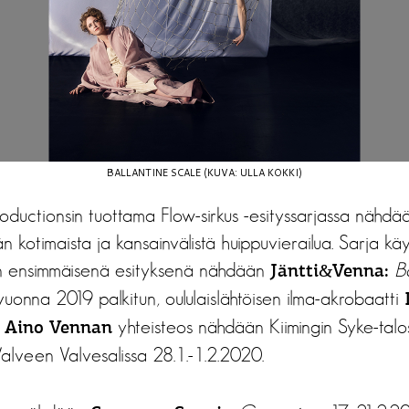
BALLANTINE SCALE (KUVA: ULLA KOKKI)
oductionsin tuottama Flow-sirkus -esityssarjassa nähdä
n kotimaista ja kansainvälistä huippuvierailua. Sarja kä
oin ensimmäisenä esityksenä nähdään
B
Jäntti&Venna:
vuonna 2019 palkitun, oululaislähtöisen ilma-akrobaatti
ä
yhteisteos nähdään Kiimingin Syke-tal
Aino Vennan
 Valveen Valvesalissa 28.1.-1.2.2020.