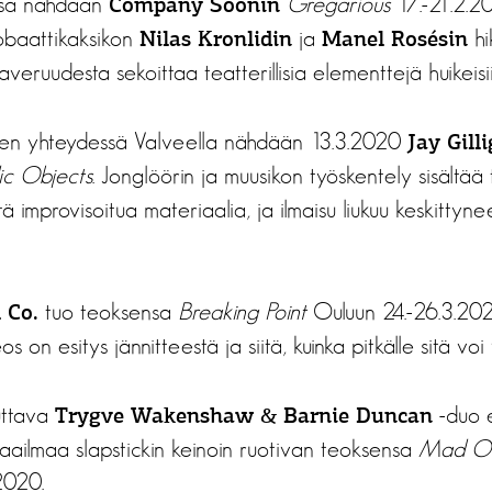
ssa nähdään
Gregarious
17.-21.2.20
Company Soonin
obaattikaksikon
ja
hi
Nilas Kronlidin
Manel Rosésin
averuudesta sekoittaa teatterillisia elementtejä huikeisiin
lien yhteydessä Valveella nähdään 13.3.2020
Jay Gill
c Objects
. Jonglöörin ja muusikon työskentely sisältää 
ttä improvisoitua materiaalia, ja ilmaisu liukuu keskittyn
tuo teoksensa
Breaking Point
Ouluun 24.-26.3.202
 Co.
on esitys jännitteestä ja siitä, kuinka pitkälle sitä vo
uttava
-duo e
Trygve Wakenshaw & Barnie Duncan
aailmaa slapstickin keinoin ruotivan teoksensa
Mad Of
.2020.