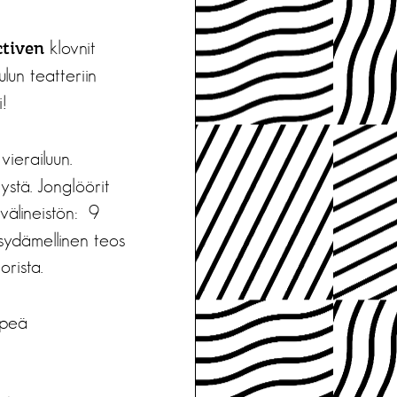
klovnit
ctiven
un teatteriin
!
vierailuun.
stä. Jonglöörit
välineistön: 9
 sydämellinen teos
rista.
lpeä