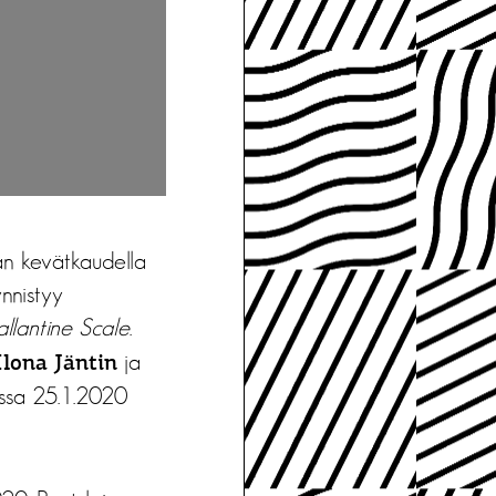
än kevätkaudella
ynnistyy
allantine Scale
.
ja
Ilona Jäntin
ossa 25.1.2020