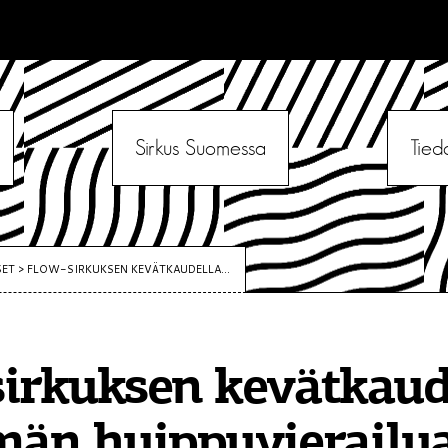
Sirkus Suomessa
Tied
SET
>
FLOW-SIRKUKSEN KEVÄTKAUDELLA...
irkuksen kevätkaud
män huippuvierailu