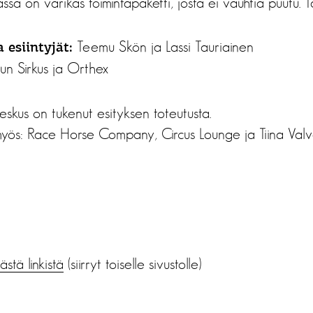
uvassa on värikäs toimintapaketti, josta ei vauhtia puutu. 
Teemu Skön ja Lassi Tauriainen
 esiintyjät:
un Sirkus ja Orthex
eskus on tukenut esityksen toteutusta.
yös: Race Horse Company, Circus Lounge ja Tiina Valv
tästä linkistä
(siirryt toiselle sivustolle)