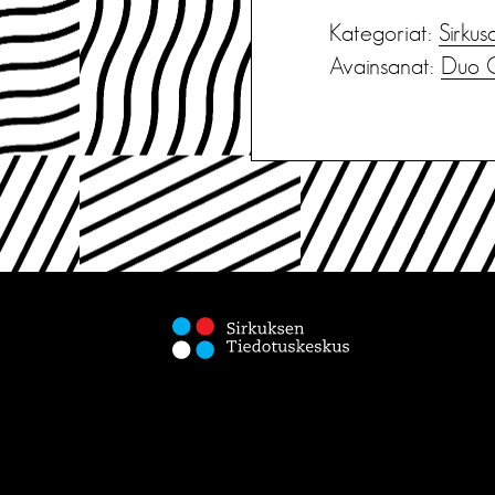
Kategoriat:
Sirkus
Avainsanat:
Duo C