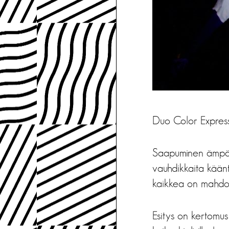
Duo Color Expres
Saapuminen ämpärei
vauhdikkaita käänt
kaikkea on mahdol
Esitys on kertomus