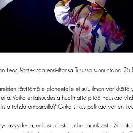
sin teos
Vortex
saa ensi-iltansa Turussa sunnuntaina 26.
den täyttämälle planeetalle ei suju ilman värikkäitä yl
eitä. Voiko erilaisuudesta huolimatta pitää hauskaa y
lista tehdä ämpäreillä? Onko sirkus pelkkää värien ka
 ystävyydestä, erilaisuudesta ja luottamuksesta. Sanaton 