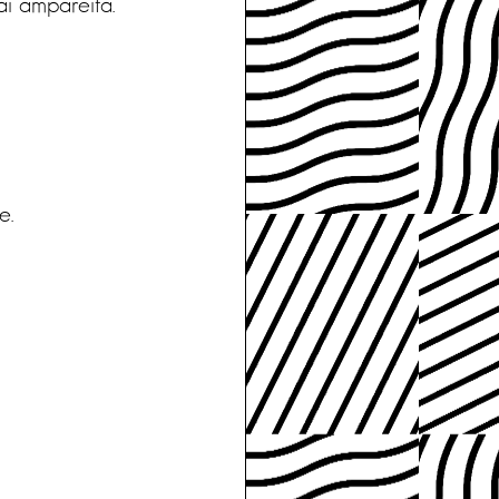
Tai ämpäreitä.
e.