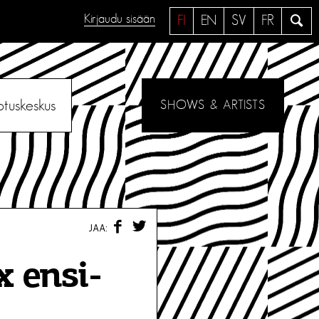
Kirjaudu sisään
H
FI
EN
SV
FR
a
e
otuskeskus
SHOWS & ARTISTS
F
T
JAA:
A
W
C
I
E
T
x ensi-
B
T
O
E
O
R
K