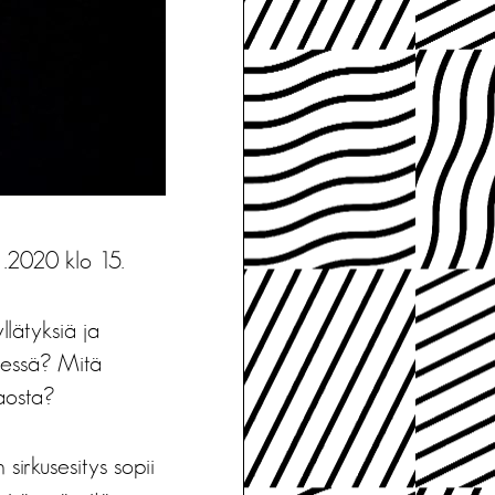
1.2020 klo 15.
lätyksiä ja
hdessä? Mitä
aosta?
sirkusesitys sopii