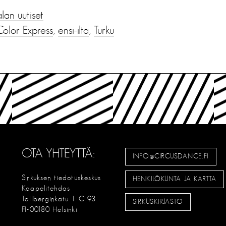
alan uutiset
olor Express
,
ensi-ilta
,
Turku
OTA YHTEYTTÄ:
INFO@CIRCUSDANCE.FI
Sirkuksen tiedotuskeskus
HENKILÖKUNTA JA KARTTA
Kaapelitehdas
Tallberginkatu 1 C 93
SIRKUSKIRJASTO
FI-00180 Helsinki