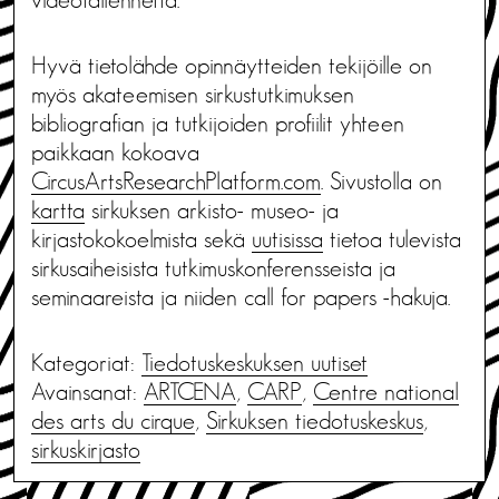
Hyvä tietolähde opinnäytteiden tekijöille on
myös akateemisen sirkustutkimuksen
bibliografian ja tutkijoiden profiilit yhteen
paikkaan kokoava
CircusArtsResearchPlatform.com
. Sivustolla on
kartta
sirkuksen arkisto- museo- ja
kirjastokokoelmista sekä
uutisissa
tietoa tulevista
sirkusaiheisista tutkimuskonferensseista ja
seminaareista ja niiden call for papers -hakuja.
Kategoriat:
Tiedotus­keskuksen uutiset
Avainsanat:
ARTCENA
,
CARP
,
Centre national
des arts du cirque
,
Sirkuksen tiedotuskeskus
,
sirkuskirjasto