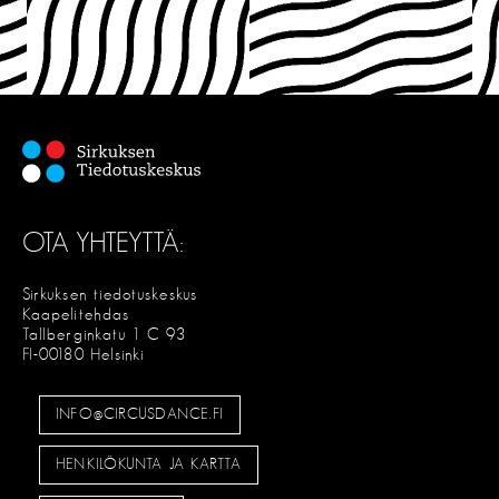
OTA YHTEYTTÄ:
Sirkuksen tiedotuskeskus
Kaapelitehdas
Tallberginkatu 1 C 93
FI-00180 Helsinki
INFO@CIRCUSDANCE.FI
HENKILÖKUNTA JA KARTTA