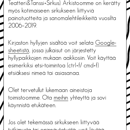
Teatteri&Tanssi+Sirkus). Arkistoomme on kerätty
myös kotimaiseen sirkukseen liittyviä
painotuotteita ja sanomalehtileikkeitä vuosilta
2006–2019.
Kirjaston hyllyjen sisältöä voit selata
Google-
sheetistä
, jossa julkaisut on järjestetty
hyllypaikkojen mukaan aakkosiin. Voit käyttää
esimerkiksi etsi-toimintoa (ctrl+f/ cmd+f)
etsiäksesi nimeä tai asiasanaa.
Olet tervetullut lukemaan aineistoja
toimistoomme. Ota
meihin
yhteyttä ja sovi
käynnistä etukäteen.
Jos olet tekemässä sirkukseen liittyvää
tutkimusta tai opinnäytetyötä, voit löytää