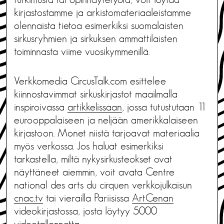
kirjastostamme ja arkistomateriaaleistamme
olennaista tietoa esimerkiksi suomalaisten
sirkusryhmien ja sirkuksen ammattilaisten
toiminnasta viime vuosikymmenillä.
Verkkomedia CircusTalk.com esittelee
kiinnostavimmat sirkuskirjastot maailmalla
inspiroivassa
artikkelissaan
, jossa tutustutaan 11
eurooppalaiseen ja neljään amerikkalaiseen
kirjastoon. Monet niistä tarjoavat materiaalia
myös verkossa. Jos haluat esimerkiksi
tarkastella, miltä nykysirkusteokset ovat
näyttäneet aiemmin, voit avata Centre
national des arts du cirquen verkkojulkaisun
cnac.tv
tai vierailla Pariisissa
ArtCenan
videokirjastossa, josta löytyy 5000
videotallennetta.