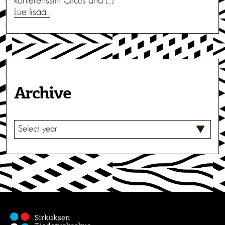
konferenssiin Circus and […]
Lue lisää…
Archive
V
A
L
I
T
S
E