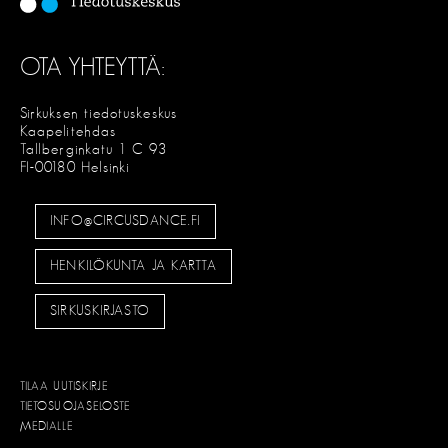
OTA YHTEYTTÄ:
Sirkuksen tiedotuskeskus
Kaapelitehdas
Tallberginkatu 1 C 93
FI-00180 Helsinki
INFO@CIRCUSDANCE.FI
HENKILÖKUNTA JA KARTTA
SIRKUSKIRJASTO
TILAA UUTISKIRJE
TIETOSUOJASELOSTE
MEDIALLE