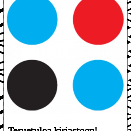
Tervetuloa kirjastoon!