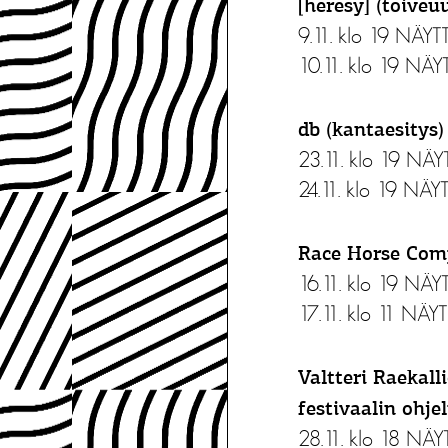
[heresy] (toiveu
9.11. klo 19 NÄ
10.11. klo 19 N
db (kantaesitys)
23.11. klo 19 N
24.11. klo 19 N
Race Horse Comp
16.11. klo 19 N
17.11. klo 11 N
Valtteri Raekal
festivaalin ohje
28.11. klo 18 N