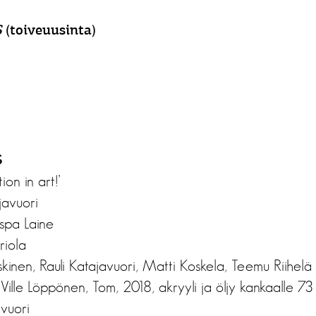
S
(toiveuusinta)
S
ion in art!’
javuori
espa Laine
riola
oskinen, Rauli Katajavuori, Matti Koskela, Teemu Riihelä
 Ville Löppönen, Tom, 2018, akryyli ja öljy kankaalle 7
avuori