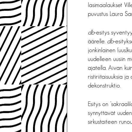
lasimaalaukset Vi
puvustus Laura Sa
db
-esitys syventy
äärelle.
db
-esityk
jonkinlainen (uus)k
uudelleen uusiin m
ajatella. Aivan kui
ristiriitaisuuksia 
dekonstruktio.
Esitys on ’sakraali
synnyttävät uuden 
sirkustaiteen runou