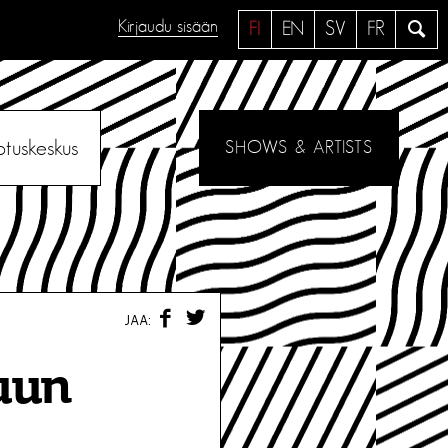
Kirjaudu sisään
H
FI
EN
SV
FR
a
e
otuskeskus
SHOWS & ARTISTS
F
T
JAA:
A
W
C
I
E
T
uun
B
T
O
E
O
R
K