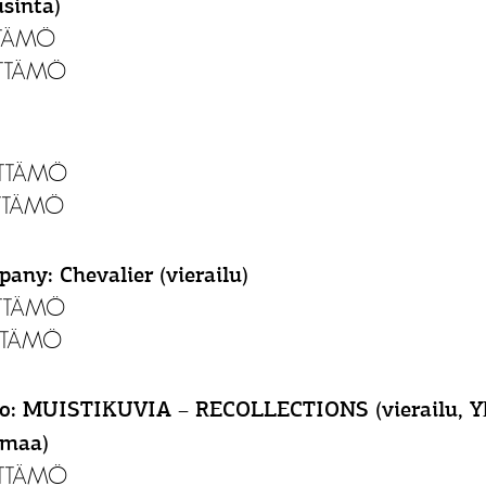
usinta)
YTTÄMÖ
ÄYTTÄMÖ
ÄYTTÄMÖ
ÄYTTÄMÖ
any: Chevalier (vierailu)
ÄYTTÄMÖ
ÄYTTÄMÖ
lio: MUISTIKUVIA – RECOLLECTIONS (vierailu, Yk
lmaa)
ÄYTTÄMÖ