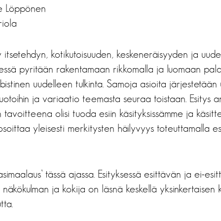
lle Löppönen
riola
y itsetehdyn, kotikutoisuuden, keskeneräisyyden ja uud
sessä pyritään rakentamaan rikkomalla ja luomaan pala
ubistinen uudelleen tulkinta. Samoja asioita järjestetään
uotoihin ja variaatio teemasta seuraa toistaan. Esitys a
n tavoitteena olisi tuoda esiin käsityksissämme ja käsitte
ja osoittaa yleisesti merkitysten häilyvyys toteuttamalla es
lasimaalaus’ tässä ajassa. Esityksessä esittävän ja ei-es
näkökulman ja kokija on läsnä keskellä yksinkertaisen 
tta.