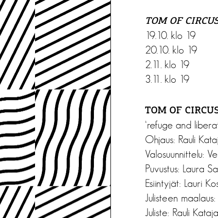
TOM OF CIRCU
19.10. klo 19
20.10. klo 19
2.11. klo 19
3.11. klo 19
TOM OF CIRCU
‘refuge and liberat
Ohjaus: Rauli Kata
Valosuunnittelu: V
Puvustus: Laura Sa
Esiintyjät: Lauri K
Julisteen maalaus:
Juliste: Rauli Kataj