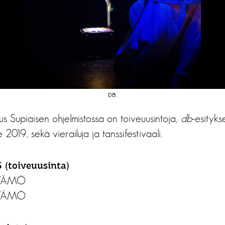
TOM OF CIRCUS.
DB.
s Supiaisen ohjelmistossa on toiveuusintoja,
db
-esityks
2019, sekä vierailuja ja tanssifestivaali.
(toiveuusinta)
YTTÄMÖ
YTTÄMÖ