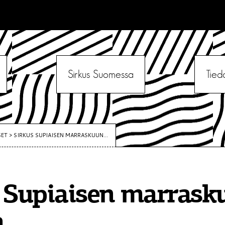
Sirkus Suomessa
Tied
SET
>
SIRKUS SUPIAISEN MARRASKUUN...
 Supiaisen marrask
a