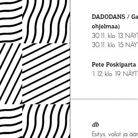
DADODANS / Gaia
ohjelmaa)
30.11. klo 13 N
30.11. klo 15 N
Pete Poskiparta 
1.12. klo 19. NÄ
db
Esitys, valot ja ää