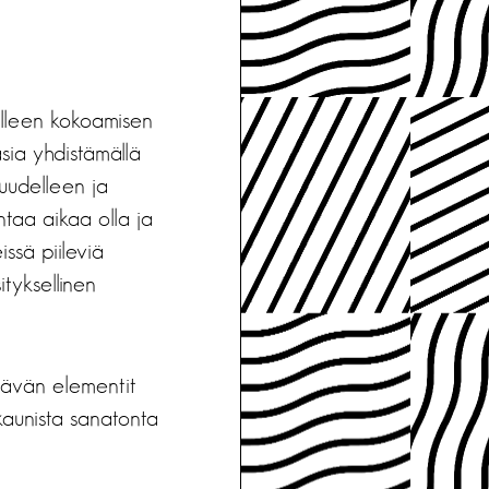
elleen kokoamisen
sia yhdistämällä
 uudelleen ja
ntaa aikaa olla ja
issä piileviä
ityksellinen
ittävän elementit
kaunista sanatonta