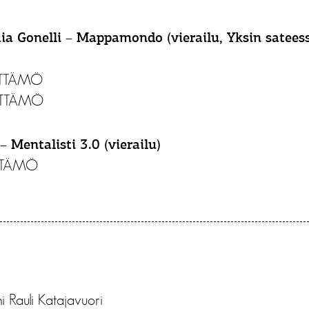
 Gonelli – Mappamondo (vierailu, Yksin sateess
ÄYTTÄMÖ
ÄYTTÄMÖ
– Mentalisti 3.0 (vierailu)
YTTÄMÖ
ni Rauli Katajavuori