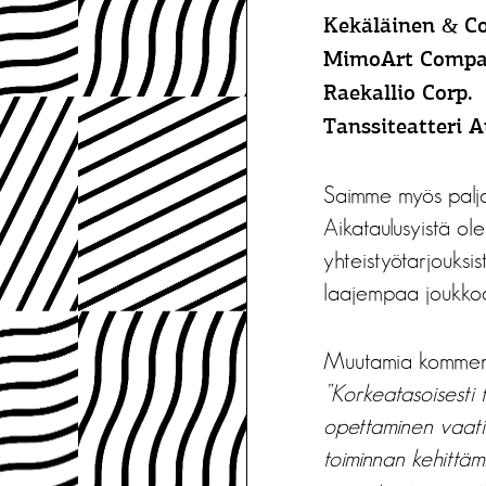
Kekäläinen & 
MimoArt Comp
Raekallio Corp.
Tanssiteatteri 
Saimme myös paljon
Aikataulusyistä ol
yhteistyötarjouks
laajempaa joukkoa ta
Muutamia komment
”Korkeatasoisesti 
opettaminen vaati
toiminnan kehittä