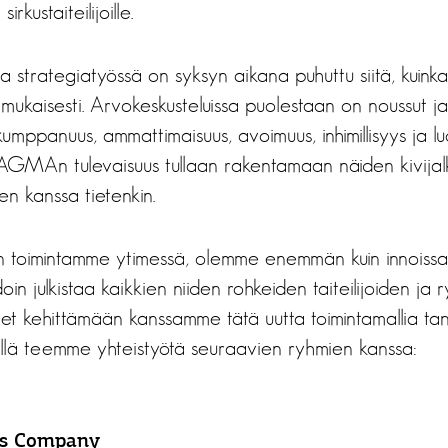
irkustaiteilijoille.
rategiatyössä on syksyn aikana puhuttu siitä, kuinka
ukaisesti. Arvokeskusteluissa puolestaan on noussut jat
umppanuus, ammattimaisuus, avoimuus, inhimillisyys ja lu
GMAn tulevaisuus tullaan rakentamaan näiden kivijalk
den kanssa tietenkin.
n toimintamme ytimessä, olemme enemmän kuin innois
n julkistaa kaikkien niiden rohkeiden taiteilijoiden ja 
et kehittämään kanssamme tätä uutta toimintamallia tans
tkellä teemme yhteistyötä seuraavien ryhmien kanssa:
us Company