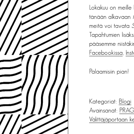
Lokakuu on meill
tänään alkavaan
meitä voi tavata
S
Tapahtumien lisäks
pääsemme niistäkin
Facebookissa
,
Ins
Palaamisiin pian!
Kategoriat:
Blogi
Avainsanat:
PRAG
Välittäjäportaan k