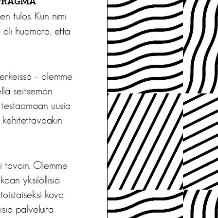
PRAGMA
en tulos. Kun nimi
aa oli huomata, että
merkeissä – olemme
ellä seitsemän
t testaamaan uusia
 kehitettävääkin
ri tavoin. Olemme
aan yksilöllisiä
toistaiseksi kova
sia palveluita