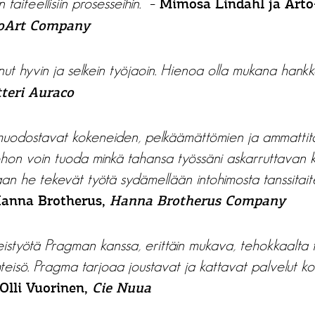
taiteellisiin prosesseihin.”
–
Mimosa Lindahl ja Arto
Art Company
nut hyvin ja selkein työjaoin. Hienoa olla mukana hankk
tteri Auraco
uodostavat kokeneiden, pelkäämättömien ja ammattitai
johon voin tuoda minkä tahansa työssäni askarruttavan 
n he tekevät työtä sydämellään intohimosta tanssitait
anna Brotherus,
Hanna Brotherus Company
eistyötä Pragman kanssa, erittäin mukava, tehokkaalta 
isö. Pragma tarjoaa joustavat ja kattavat palvelut koh
Olli Vuorinen,
Cie Nuua