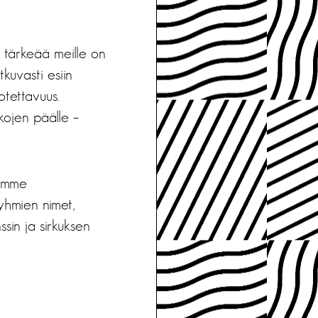
 tärkeää meille on
kuvasti esiin
otettavuus.
ojen päälle –
samme
ryhmien nimet,
sin ja sirkuksen