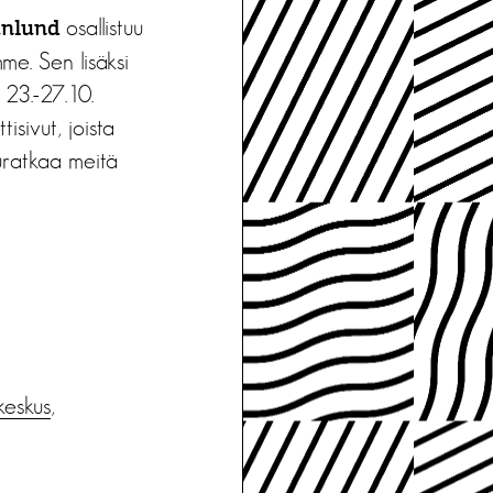
osallistuu
anlund
e. Sen lisäksi
23.-27.10.
sivut, joista
euratkaa meitä
keskus
,