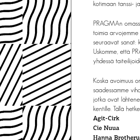
kotimaan tanssi- ja s
PRAGMAn omassa st
toimia arvojemme m
seuraavat sanat: k
Uskomme, että PRA
yhdessä taiteilijoi
Koska avoimuus o
saadessamme vihdoi
jotka ovat lähtene
kentille. Tällä he
Agit-Cirk
Cie Nuua
Hanna Brother