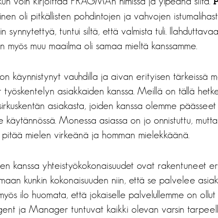
 kun voin kirjoittaa PRAGMAn nimissä ja ylpeänä siitä.
nen oli pitkällisten pohdintojen ja vahvojen istumalihast
in synnytettyä, tuntui siltä, että valmista tuli. Ilahduttav
n myös muu maailma oli samaa mieltä kanssamme.
käynnistynyt vauhdilla ja aivan erityisen tärkeissä 
t työskentelyn asiakkaiden kanssa. Meillä on tällä hetk
ja sirkuskentän asiakasta, joiden kanssa olemme päässee
e käytännössä. Monessa asiassa on jo onnistuttu, mutta
kä pitää mielen virkeänä ja homman mielekkäänä.
den kanssa yhteistyökokonaisuudet ovat rakentuneet e
aan kunkin kokonaisuuden niin, että se palvelee asiakk
myös ilo huomata, että jokaiselle palvelullemme on ollut 
Agent ja Manager tuntuvat kaikki olevan varsin tarpeelli