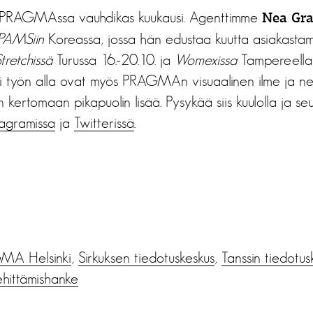
e PRAGMAssa vauhdikas kuukausi. Agenttimme
Nea Gr
PAMSiin
Koreassa, jossa hän edustaa kuutta asiakastamm
tretchissä
Turussa 16.-20.10. ja
Womexissa
Tampereella 
i työn alla ovat myös PRAGMAn visuaalinen ilme ja netti
 kertomaan pikapuolin lisää. Pysykää siis kuulolla ja s
tagramissa
ja
Twitterissä
.
MA Helsinki
,
Sirkuksen tiedotuskeskus
,
Tanssin tiedotus
ehittämishanke