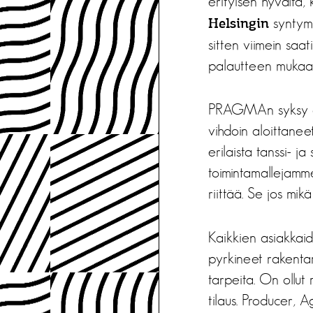
erityisen hyvältä,
syntymi
Helsingin
sitten viimein saati
palautteen mukaa
PRAGMAn syksy on 
vihdoin aloittanee
erilaista tanssi- 
toimintamallejamm
riittää. Se jos mi
Kaikkien asiakkai
pyrkineet rakentam
tarpeita. On ollut 
tilaus. Producer, 