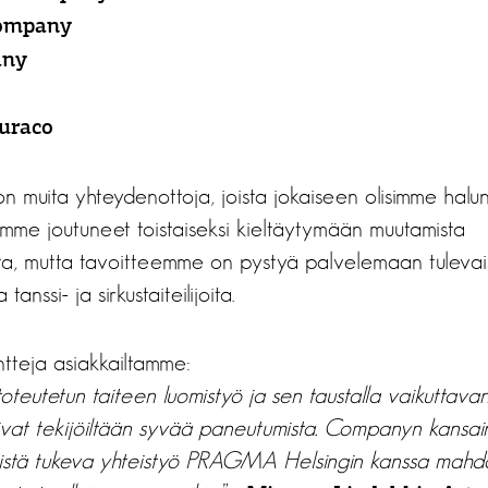
Company
any
Auraco
 muita yhteydenottoja, joista jokaiseen olisimme halun
emme joutuneet toistaiseksi kieltäytymään muutamista
ista, mutta tavoitteemme on pystyä palvelemaan tuleva
nssi- ja sirkustaiteilijoita.
teja asiakkailtamme:
toteutetun taiteen luomistyö ja sen taustalla vaikutta
vat tekijöiltään syvää paneutumista. Companyn kansainv
mistä tukeva yhteistyö PRAGMA Helsingin kanssa mahdol