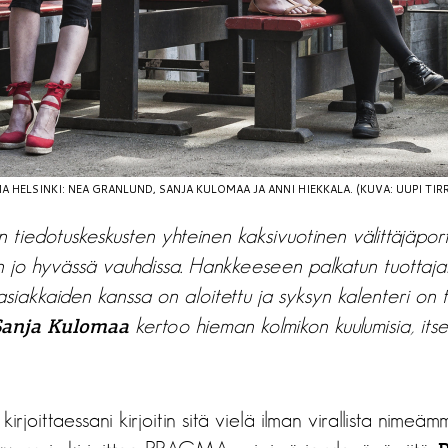
A HELSINKI: NEA GRANLUND, SANJA KULOMAA JA ANNI HIEKKALA. (KUVA: UUPI TIR
in tiedotuskeskusten yhteinen kaksivuotinen välittäjäpo
 jo hyvässä vauhdissa. Hankkeeseen palkatun tuottajako
 asiakkaiden kanssa on aloitettu ja syksyn kalenteri on 
kertoo hieman kolmikon kuulumisia, its
Sanja Kulomaa
irjoittaessani kirjoitin sitä vielä ilman virallista nimeä