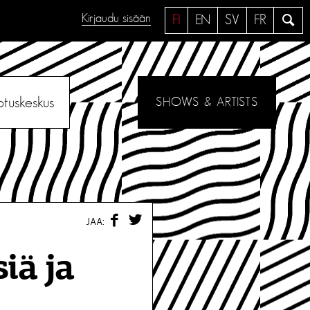
Kirjaudu sisään
H
FI
EN
SV
FR
a
e
otuskeskus
SHOWS & ARTISTS
F
T
JAA:
A
W
C
I
E
T
iä ja
B
T
O
E
O
R
K