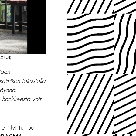
RONEN)
rtaan
lmikon toimistolla
täynnä.
e hankkeesta voit
mme. Nyt tuntuu