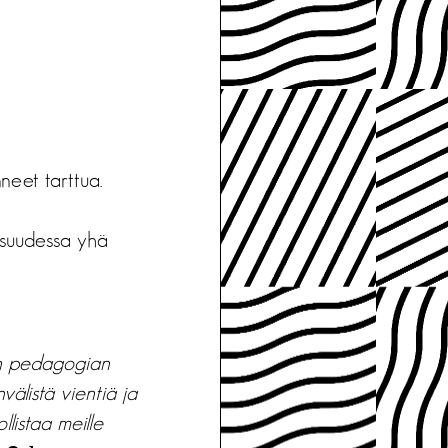
neet tarttua.
isuudessa yhä
van pedagogian
älistä vientiä ja
listaa meille