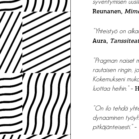
syventymisen uusiin 
Reunanen,
Mimo
”Yhteistyö on alka
Aura,
Tanssitea
”Pragman naiset m
rautaisen ringin, 
Kokemukseni mukaa
luottaa heihin.”
–
H
”On ilo tehdä yht
dynaaminen työyhte
pitkäjänteisesti.”
–