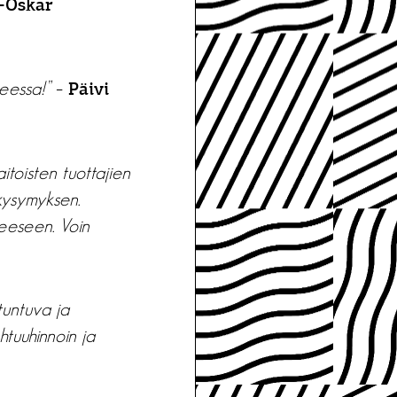
-Oskar
eessa!”
–
Päivi
toisten tuottajien
kysymyksen.
eeseen. Voin
tuntuva ja
tuuhinnoin ja