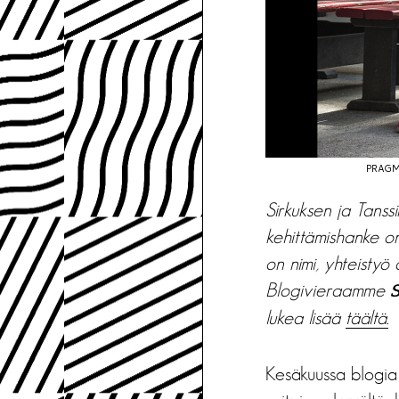
PRAGM
Sirkuksen ja Tanss
kehittämishanke on
on nimi, yhteistyö
Blogivieraamme
lukea lisää
täältä.
Kesäkuussa blogia k