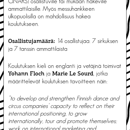
CINARS) osallistuville tai mukaan hakeville
ammattilaisille. Myös messuhankkeen
ulkopuolisilla on mahdollisuus hakea
koulutukseen.
14 osallistujaa: 7 sirkuksen
Osallistujamäärä:
ja 7 tanssin ammattilaista
Koulutuksen kieli on englanti ja vetäjinä toimivat
ja
, jotka
Yohann Floch
Marie Le Sourd
määrittelevät koulutuksen tavoitteen näin:
”to develop and strengthen Finnish dance and
circus companies’ capacity to reflect on their
international positioning, to grow
internationally, tour and promote themselves;
work on international marketing and