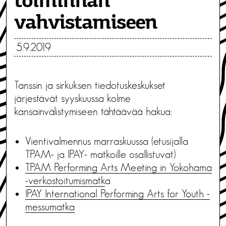
toiminnan
vahvistamiseen
5.9.2019
Tanssin ja sirkuksen tiedotuskeskukset
järjestävät syyskuussa kolme
kansainvälistymiseen tähtäävää hakua:
Vientivalmennus marraskuussa (etusijalla
TPAM- ja IPAY- matkoille osallistuvat)
TPAM Performing Arts Meeting in Yokohama
-verkostoitumismatk
a
IPAY International Performing Arts for Youth -
messumatka