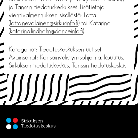
ja Tanssin tiedotuskeskukset. Lisätietoja
vientivalmennuksen sisällöstä: Lotta
(
lotta.nevalainen@sirkusinfo.fi
) tai Katarina
(
katarina.lindholm@danceinfo.fi
).
Kategoriat:
Tiedotus­keskuksen uutiset
Avainsanat:
Kansainvälistymisohjelma
,
koulutus
,
Sirkuksen tiedotuskeskus
,
Tanssin tiedotuskeskus