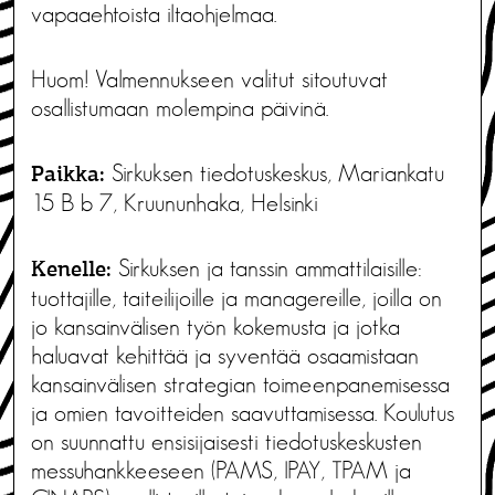
vapaaehtoista iltaohjelmaa.
Huom! Valmennukseen valitut sitoutuvat
osallistumaan molempina päivinä.
Sirkuksen tiedotuskeskus, Mariankatu
Paikka:
15 B b 7, Kruununhaka, Helsinki
Sirkuksen ja tanssin ammattilaisille:
Kenelle:
tuottajille, taiteilijoille ja managereille, joilla on
jo kansainvälisen työn kokemusta ja jotka
haluavat kehittää ja syventää osaamistaan
kansainvälisen strategian toimeenpanemisessa
ja omien tavoitteiden saavuttamisessa. Koulutus
on suunnattu ensisijaisesti tiedotuskeskusten
messuhankkeeseen (PAMS, IPAY, TPAM ja