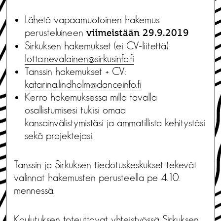
Lähetä vapaamuotoinen hakemus
perusteluineen
viimeistään 29.9.2019
Sirkuksen hakemukset (ei CV-liitettä):
lotta.nevalainen@sirkusinfo.fi
Tanssin hakemukset + CV:
katarina.lindholm@danceinfo.fi
Kerro hakemuksessa millä tavalla
osallistumisesi tukisi omaa
kansainvälistymistäsi ja ammatillista kehitystäsi
sekä projektejasi.
Tanssin ja Sirkuksen tiedotuskeskukset tekevät
valinnat hakemusten perusteella pe 4.10.
mennessä.
Koulutuksen toteuttavat yhteistyössä Sirkuksen