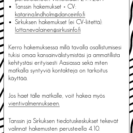
Tanssin hakemukset + CV:
katarina.lindholm@danceinfo.fi
Sirkuksen hakemukset (ei CV-liitettä):
lotta.nevalainen@sirkusinfo.fi
Kerro hakemuksessa millä tavalla osallistumisesi
tukisi omaa kansainvälistymistäsi ja ammatillista
kehitystäsi erityisesti Aasiassa sekä miten
matkalla syntyviä kontakteja on tarkoitus
käyttää.
Jos haet tälle matkalle, voit hakea myös
vientivalmennukseen.
Tanssin ja Sirkuksen tiedotuskeskukset tekevät
valinnat hakemusten perusteella 4.10.