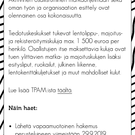
oman työn ja organisaation esittely ovat
olennainen osa kokonaisuutta.
Tiedotuskeskukset tukevat lentolippu-, majoitus-
ja rekisteröitymiskuluja max. 1 500 euroa per
henkilö. Osallistujien itse maksettavia kuluja ovat
tuen ylittävien matka- ja majoituskulujen lisäksi
esitysliput, ruokailut, julkinen liikenne,
lentokenttäkuljetukset ja muut mahdolliset kulut.
Lue lisää TPAM:ista
täältä.
Näin haet:
Lähetä vapaamuotoinen hakemus
perusteluineen viimeistään 29.9.2019