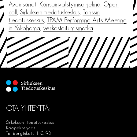
Avainsanat:
Kansainvälistymisohjelma
,
Open
call
,
Sirkuksen tiedotuskeskus
,
Tanssin
tiedotuskeskus
,
TPAM Performing Arts Meeting
in Yokohama
,
verkostoitumismatka
OTA YHTEYTTÄ:
Sirkuksen tiedotuskeskus
Kaapelitehdas
Tallberginkatu 1 C 93