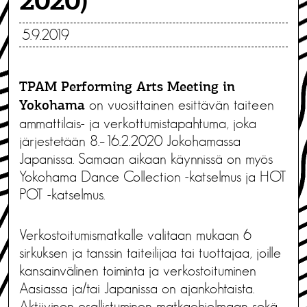
2020)
5.9.2019
TPAM Performing Arts Meeting in
on vuosittainen esittävän taiteen
Yokohama
ammattilais- ja verkottumistapahtuma, joka
järjestetään 8.–16.2.2020 Jokohamassa
Japanissa. Samaan aikaan käynnissä on myös
Yokohama Dance Collection -katselmus ja HOT
POT -katselmus.
Verkostoitumismatkalle valitaan mukaan 6
sirkuksen ja tanssin taiteilijaa tai tuottajaa, joille
kansainvälinen toiminta ja verkostoituminen
Aasiassa ja/tai Japanissa on ajankohtaista.
Aktiivinen osallistuminen matkaohjelmaan sekä