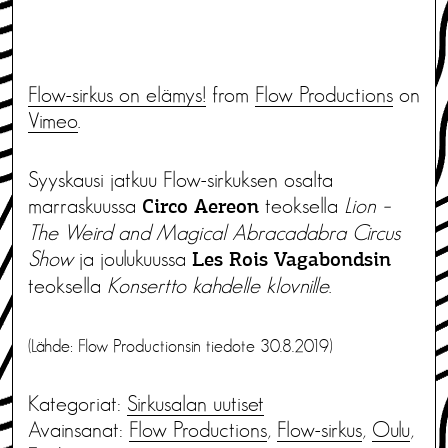
Flow-sirkus on elämys!
from
Flow Productions
on
Vimeo
.
Syyskausi jatkuu Flow-sirkuksen osalta
marraskuussa
teoksella
Lion –
Circo Aereon
The Weird and Magical Abracadabra Circus
Show
ja joulukuussa
Les Rois Vagabondsin
teoksella
Konsertto kahdelle klovnille
.
(Lähde: Flow Productionsin tiedote 30.8.2019)
Kategoriat:
Sirkusalan uutiset
Avainsanat:
Flow Productions
,
Flow-sirkus
,
Oulu
,