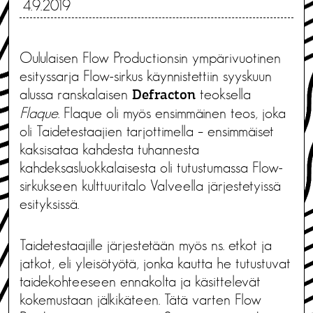
4.9.2019
Oululaisen Flow Productionsin ympärivuotinen
esityssarja Flow-sirkus käynnistettiin syyskuun
alussa ranskalaisen
teoksella
Defracton
Flaque
. Flaque oli myös ensimmäinen teos, joka
oli Taidetestaajien tarjottimella – ensimmäiset
kaksisataa kahdesta tuhannesta
kahdeksasluokkalaisesta oli tutustumassa Flow-
sirkukseen kulttuuritalo Valveella järjestetyissä
esityksissä.
Taidetestaajille järjestetään myös ns. etkot ja
jatkot, eli yleisötyötä, jonka kautta he tutustuvat
taidekohteeseen ennakolta ja käsittelevät
kokemustaan jälkikäteen. Tätä varten Flow