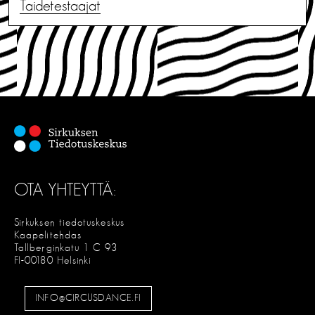
Taidetestaajat
OTA YHTEYTTÄ:
Sirkuksen tiedotuskeskus
Kaapelitehdas
Tallberginkatu 1 C 93
FI-00180 Helsinki
INFO@CIRCUSDANCE.FI