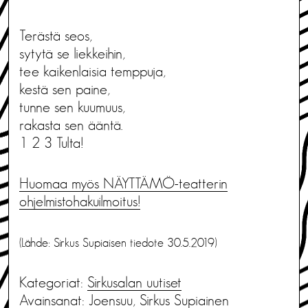
Terästä seos,
sytytä se liekkeihin,
tee kaikenlaisia temppuja,
kestä sen paine,
tunne sen kuumuus,
rakasta sen ääntä.
1
2
3
Tulta
!
Huomaa myös NÄYTTÄMÖ-teatterin
ohjelmistohakuilmoitus!
(Lähde: Sirkus Supiaisen tiedote 30.5.2019)
Kategoriat:
Sirkusalan uutiset
Avainsanat:
Joensuu
,
Sirkus Supiainen