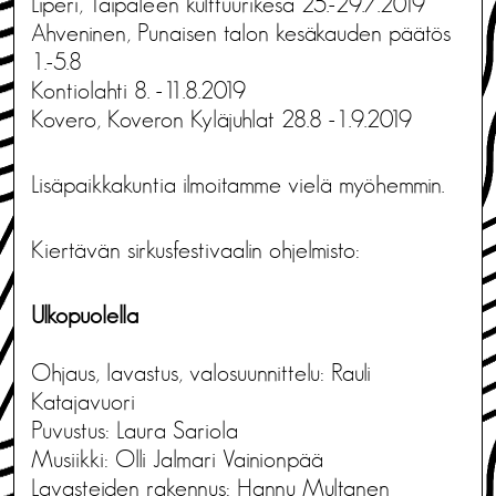
Liperi, Taipaleen kulttuurikesä 25.-29.7.2019
Ahveninen, Punaisen talon kesäkauden päätös
1.-5.8
Kontiolahti 8. -11.8.2019
Kovero, Koveron Kyläjuhlat 28.8 -1.9.2019
Lisäpaikkakuntia ilmoitamme vielä myöhemmin.
Kiertävän sirkusfestivaalin ohjelmisto:
Ulkopuolella
Ohjaus, lavastus, valosuunnittelu: Rauli
Katajavuori
Puvustus: Laura Sariola
Musiikki: Olli Jalmari Vainionpää
Lavasteiden rakennus: Hannu Multanen