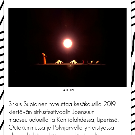
TAIKURI
Sirkus Supiainen toteuttaa kesäkausilla 2019
kiertävän sirkusfestivaalin Joensuun
maaseutualueilla ja Kontiolahdessa, Liperissä,
Outokummussa ja Polvijärvellä yhteistyössä