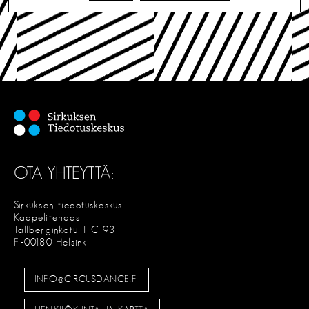
OTA YHTEYTTÄ:
Sirkuksen tiedotuskeskus
Kaapelitehdas
Tallberginkatu 1 C 93
FI-00180 Helsinki
INFO@CIRCUSDANCE.FI