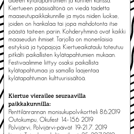
alueen kylätapahtumien ja kuntien kanssa.
Kiertueen pääsisältönä on viedä taidetta
maaseutupaikkakunnille ja myös niiden luokse,
joiden on hankalaa tai jopa mahdotonta itse
päästä taiteen pariin. Kohderyhminä ovat kaikki
maaseudun ihmiset. Tarjolla on monenlaisia
esityksiä ja työpajoja. Kiertueaikataulu toteutuu
pitkälti paikallisten kylätapahtumien mukaan.
Festivaalimme liittyy osaksi paikallista
kylätapahtumaa ja samalla laajentaa
kylätapahtuman kulttuurisisältöä.
Kiertue vierailee seuraavilla
paikkakunnilla:
Penttilänrannan monisukupolvikortteli 8.6.2019
Outokumpu, Okufest 14.-15.6 2019
Polvijärvi, Polvijärvi-päivät 19-21.7. 2019