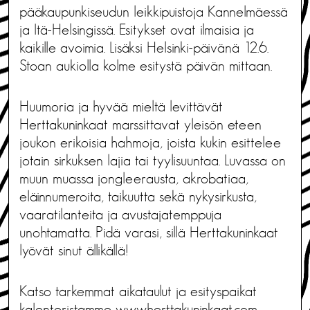
pääkaupunkiseudun leikkipuistoja Kannelmäessä
ja Itä-Helsingissä. Esitykset ovat ilmaisia ja
kaikille avoimia. Lisäksi Helsinki-päivänä 12.6.
Stoan aukiolla kolme esitystä päivän mittaan.
Huumoria ja hyvää mieltä levittävät
Herttakuninkaat marssittavat yleisön eteen
joukon erikoisia hahmoja, joista kukin esittelee
jotain sirkuksen lajia tai tyylisuuntaa. Luvassa on
muun muassa jongleerausta, akrobatiaa,
eläinnumeroita, taikuutta sekä nykysirkusta,
vaaratilanteita ja avustajatemppuja
unohtamatta. Pidä varasi, sillä Herttakuninkaat
lyövät sinut ällikällä!
Katso tarkemmat aikataulut ja esityspaikat
kalenteristamme
www.herttakuninkaat.com