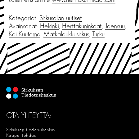
Kategoriat:
Sirkusalan uutiset
Avainsanat:
Helsinki
,
Herttakuninkaat
,
Joensuu
,
Kai Kuutamo
,
Matkalaukkusirkus
,
Turku
OTA YHTEYTTÄ:
Sirkuksen tiedotuskeskus
Kaapelitehdas