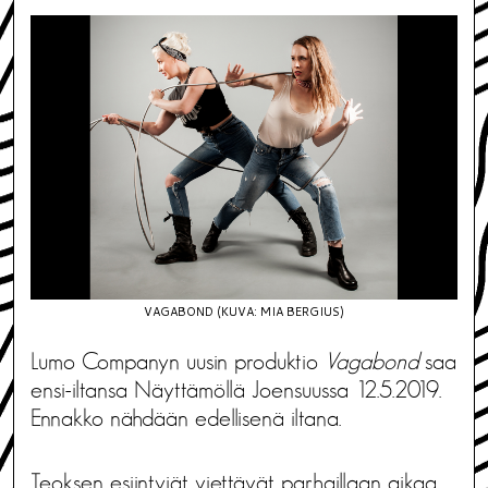
VAGABOND (KUVA: MIA BERGIUS)
Lumo Companyn uusin produktio
Vagabond
saa
ensi-iltansa Näyttämöllä Joensuussa 12.5.2019.
Ennakko nähdään edellisenä iltana.
Teoksen esiintyjät viettävät parhaillaan aikaa