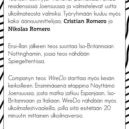
residenssissä Joensuussa ja valmistelevat uutta
ulkoilmateosta valmiiksi. Työryhmään kuuluu myös
kaksi äänisuunnittelijaa,
ja
Cristian Romero
.
Nikolas Romero
Ensi-illan jälkeen teos suuntaa Iso-Britanniaan
Nottinghamiin, jossa teos nähdään
Spiegeltentissa.
Companyn teos
WireDo
starttaa myös kesän
keikoilleen. Ensimmäisenä etappina Näyttämö
Joensuussa, josta matka jatkuu Espanjaan, Iso-
Britanniaan ja Italiaan. WireDo nähdään myös
ulkoilmafestivaaleilla, joilla siitä esitetään 20
minuutin mittainen ulkoilmaversio.