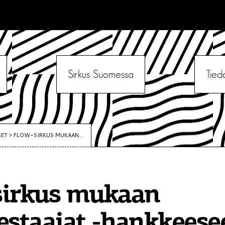
Sirkus Suomessa
Tied
SET
>
FLOW-SIRKUS MUKAAN...
sirkus mukaan
estaajat -hankkeese