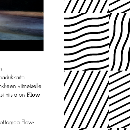
n
laadukkaita
ankkeen viimeiselle
si niistä on
Flow
uottamaa Flow-