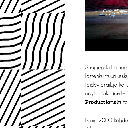
Suomen Kulttuurir
lastenkulttuurikes
taidevierailuja kai
näytäntökaudelle 2
to
Productionsin
Noin 2000 kahdeks