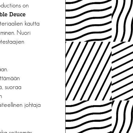
oductions on
ble Deuce
teriaalien kautta
aminen. Nuori
etestaajien
aan.
ittämään
ä, suoraa
n
teellinen johtaja
onka seitsemäs