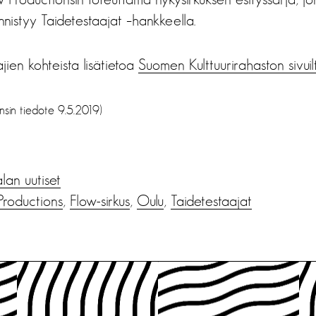
nistyy Taidetestaajat –hankkeella.
jien kohteista lisätietoa
Suomen Kulttuurirahaston sivuilt
nsin tiedote 9.5.2019)
alan uutiset
Productions
,
Flow-sirkus
,
Oulu
,
Taidetestaajat