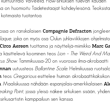
a kulttuuritalo Valveella. Flow-sirkuksen tulevan kauden
ssa on huomioitu Taidetestaajat kohdeyleisönä. Teoksist
 kotimaista tuotantoa.
tossa on ranskalaisen
jongleer
Compagnie Defracton
laque
, joka on myös osa Oulun juhlaviikkojen ohjelmis
tuottama ja näyttelijä-miimikko
Circo Aereon
Marc Ga
oa käsittelevä koominen teos
Lion – The Weird And Ma
cus Show
. Tammikuussa-20 on vuorossa ilma-akrobaatti
uutuusteos
Ballantine Scale
. Helmikuussa ruotsal
ennan
teos
Gregarious
esittelee huiman akrobaattikaksiko
n
. Maaliskuussa nähdään espanjalais-amerkkalaisen
n
Al
eaking Point
, jossa yleisö näkee sirkuksen sisään, yhden 
sirkusartistin kamppailuun sen kanssa.