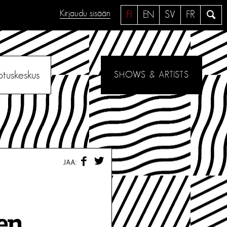
Kirjaudu sisään
H
FI
EN
SV
FR
a
e
otuskeskus
SHOWS & ARTISTS
F
T
JAA:
A
W
C
I
E
T
B
T
O
E
O
R
en
K