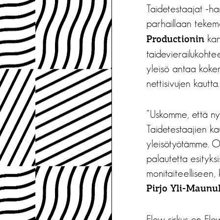
Taidetestaajat -h
parhaillaan tekem
kan
Productionin
taidevierailukohte
yleisö antaa kokemu
nettisivujen kautta.
”Uskomme, että nyk
Taidetestaajien k
yleisötyötämme. O
palautetta esityks
monitaiteelliseen,
Pirjo Yli-Maunu
Flow-sirkus on Flo