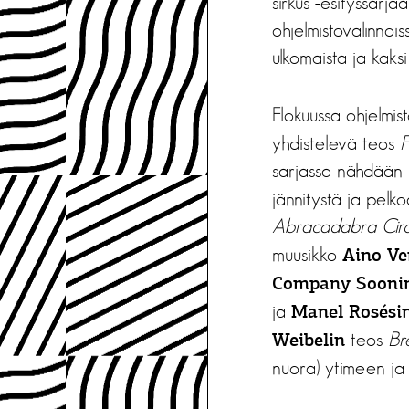
sirkus -esityssarja
ohjelmistovalinnoi
ulkomaista ja kaksi
Elokuussa ohjelmis
yhdistelevä teos
F
sarjassa nähdään
jännitystä ja pelk
Abracadabra Cir
muusikko
Aino V
Company Sooni
ja
Manel Rosési
teos
Br
Weibelin
nuora) ytimeen ja 