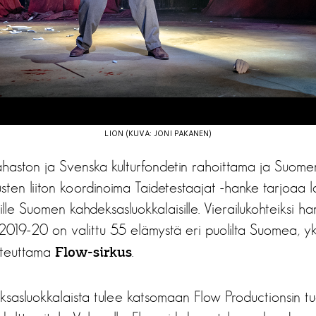
LION (KUVA: JONI PAKANEN)
ahaston ja Svenska kulturfondetin rahoittama ja Suome
kusten liiton koordinoima Taidetestaajat -hanke tarjoaa 
kille Suomen kahdeksasluokkalaisille. Vierailukohteiksi h
019-20 on valittu 55 elämystä eri puolilta Suomea, yk
teuttama
.
Flow-sirkus
asluokkalaista tulee katsomaan Flow Productionsin t