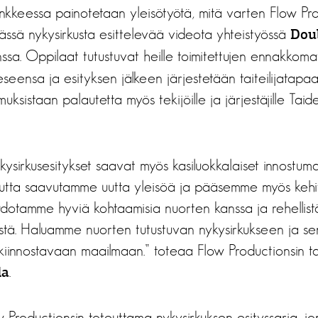
ankkeessa painotetaan yleisötyötä, mitä varten Flow Pr
ässä nykysirkusta esittelevää videota yhteistyössä
Dou
ssa. Oppilaat tutustuvat heille toimitettujen ennakkoma
eseensa ja esityksen jälkeen järjestetään taiteilijatapa
ksistaan palautetta myös tekijöille ja järjestäjille Taid
ysirkusesitykset saavat myös kasiluokkalaiset innostum
autta saavutamme uutta yleisöä ja pääsemme myös keh
dotamme hyviä kohtaamisia nuorten kanssa ja rehellist
istä. Haluamme nuorten tutustuvan nykysirkukseen ja se
 kiinnostavaan maailmaan.” toteaa Flow Productionsin tai
.
la
w Productionsin toteuttama nykysirkuksen esityssarja, j