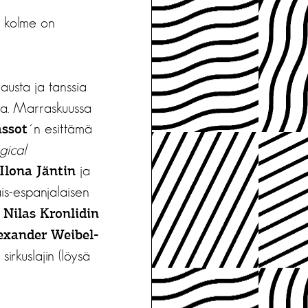
a kolme on
austa ja tanssia
toa. Marraskuussa
´n esittämä
ssot
gical
ja
Ilona Jäntin
ais-espanjalaisen
n
Nilas Kronlidin
exander Weibel-
sirkuslajin (löysä