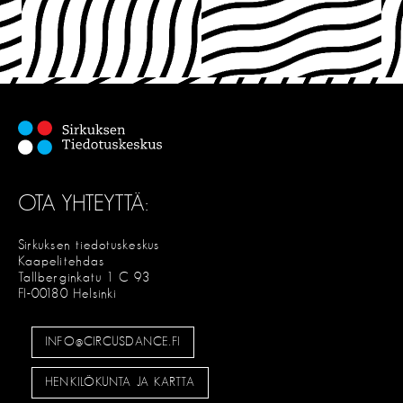
OTA YHTEYTTÄ:
Sirkuksen tiedotuskeskus
Kaapelitehdas
Tallberginkatu 1 C 93
FI-00180 Helsinki
INFO@CIRCUSDANCE.FI
HENKILÖKUNTA JA KARTTA