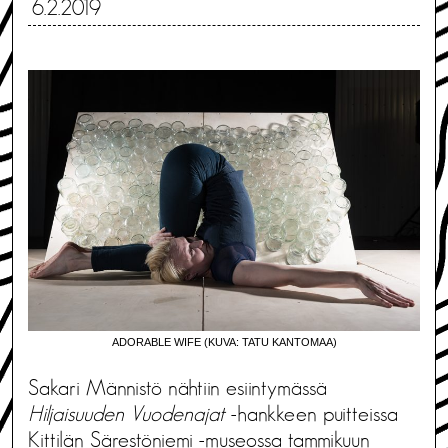
6.2.2019
ADORABLE WIFE (KUVA: TATU KANTOMAA)
Sakari Männistö nähtiin esiintymässä
Hiljaisuuden Vuodenajat
-hankkeen puitteissa
Kittilän Särestöniemi -museossa tammikuun