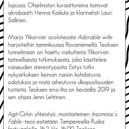
lopussa. Ohjelmiston kuraattoreina toimivat
akrobaatti Henna Kaikula ja klarinetisti Lauri
Sallinen.
Marjo Ylikorvan sooloteosta
Adorable wife
harjoiteltiin tammikuussa Rovaniemellä. Teoksen
tunnelmaan on haettu vaikutteita Ylikorvan
taiteellisesta tutkimuksesta, joka käsittelee
naiseuden stereotypioita. Esitys tutkii
nykysirkuksen keinoin naisiin kohdistuvia
odotuksia ja niistä aiheutuvia ulkopuolisuuden
tunteita. Teoksen ensi-ilta on keväällä 2019 ja
sen ohjaa Jenni Lehtinen.
Agit-Cirkin yhteistyö, monitaiteinen
Insomniac’s
Fable
-teos esitetään Tampereella Ruska
festivaaleilla 16.2. klo 16:00. Teoksen