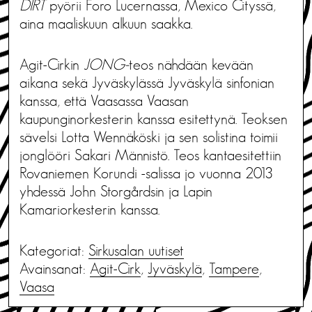
DIRT
pyörii Foro Lucernassa, Mexico Cityssä,
aina maaliskuun alkuun saakka.
Agit-Cirkin
JONG-
teos nähdään kevään
aikana sekä Jyväskylässä Jyväskylä sinfonian
kanssa, että Vaasassa Vaasan
kaupunginorkesterin kanssa esitettynä. Teoksen
sävelsi Lotta Wennäköski ja sen solistina toimii
jonglööri Sakari Männistö. Teos kantaesitettiin
Rovaniemen Korundi -salissa jo vuonna 2013
yhdessä John Storgårdsin ja Lapin
Kamariorkesterin kanssa.
Kategoriat:
Sirkusalan uutiset
Avainsanat:
Agit-Cirk
,
Jyväskylä
,
Tampere
,
Vaasa