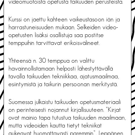
videomuotoista opetusta taikuuden perusteista.
Kurssi on jaettu kahteen vaikeustasoon iän ja
harrastuneisuuden mukaan. Selkeiden video-
opetusten lisäksi osallistuja saa postitse
temppuihin tarvittavat erikoisvälineet.
Yhteensä n. 30 temppua on valittu
havainnollistamaan helposti lähestyttävällä
tavalla taikuuden tekniikkaa, ajatusmaailmaa,
esiintymistä ja taikurin persoonan merkitystä.
Suomessa julkaistu taikuuden opetusmateriaali
on perinteisesti nojannut kirjallisuuteen. ”Kirjat
ovat mainio tapa tutustua taikuuden maailmaan,
mutta videoiden kautta tietyt tekniikat
aukeavat huomattavasti paremmin”, Leppänen