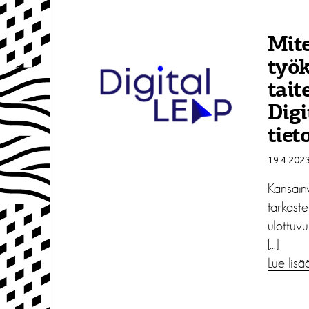
Mite
työk
tait
Digi
tiet
19.4.202
Kansainv
tarkaste
ulottuvu
[…]
Lue lisä