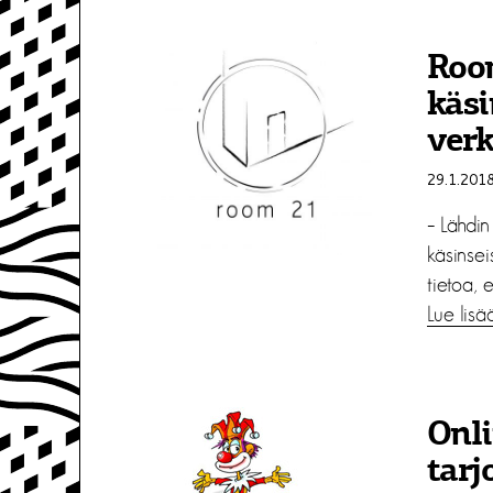
Roo
käsi
ver
29.1.201
– Lähdi
käsinsei
tietoa, e
Lue lisä
Onl
tarj