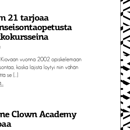
m 21 tarjoaa
nseisontaopetusta
kkokursseina
8
n Kiovaan vuonna 2002 opiskelemaan
sontaa, koska lajista loytyi niin vähän
ttä se […]
ä…
ine Clown Academy
oaa