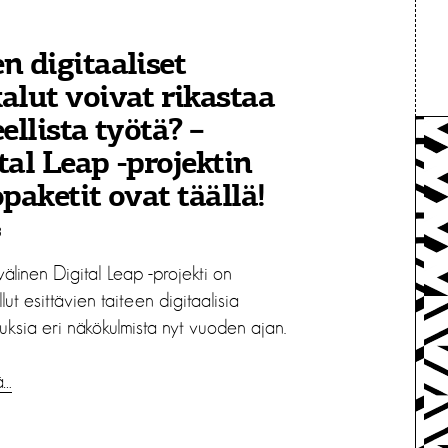
n digitaaliset
alut voivat rikastaa
eellista työtä? –
tal Leap -projektin
opaketit ovat täällä!
3
älinen Digital Leap -projekti on
llut esittävien taiteen digitaalisia
uksia eri näkökulmista nyt vuoden ajan.
ä…