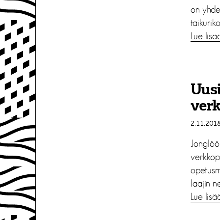
on yhde
taikurik
Lue lisä
Uusi
verk
2.11.201
Jonglöör
verkkop
opetusma
laajin ne
Lue lisä