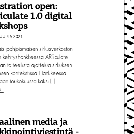
stration open:
culate 1.0 digital
kshops
U 4.5.2021
ais–pohjoismaisen sirkusverkoston
kehityshankkeessa ARTiculate
ään taiteellista ajattelua sirkuksen
isen kontekstissa. Hankkeessa
tään toukokuussa kaksi […]
ä…
aalinen media ja
kinointiviestintä -