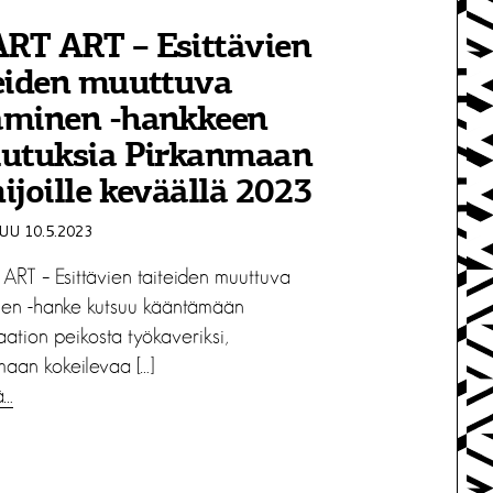
RT ART – Esittävien
teiden muuttuva
aminen -hankkeen
lutuksia Pirkanmaan
ijoille keväällä 2023
U 10.5.2023
RT – Esittävien taiteiden muuttuva
en -hanke kutsuu kääntämään
saation peikosta työkaveriksi,
maan kokeilevaa […]
ä…