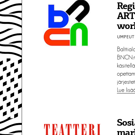
Regi
ARTi
wor
UMPEUTU
Balttial
BNCN:n 
käsitell
opettam
järjeste
Lue lisä
Sosi
mark