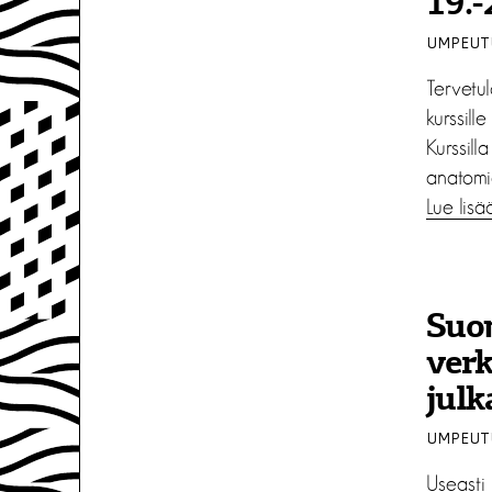
19.-
UMPEUTU
Tervetul
kurssill
Kurssil
anatomi
Lue lisä
Suo
verk
julk
UMPEUTU
Useasti 