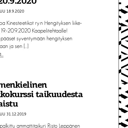
20.9.2020
U 18.9.2020
oa Kinesteetikot ry:n Hengityksen liike-
e 19.-20.9.2020 Kaapelitehtaalle!
la pääset syventymään hengityksen
aan ja sen […]
ä…
menkielinen
kokurssi taikuudesta
aistu
U 31.12.2019
palkittu ammattitaikuri Risto Leppänen