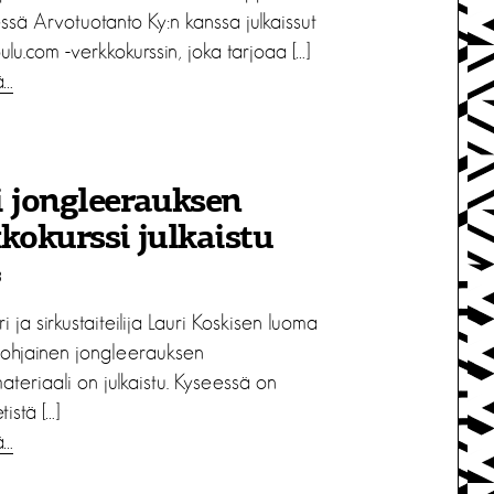
ssä Arvotuotanto Ky:n kanssa julkaissut
oulu.com -verkkokurssin, joka tarjoaa […]
ä…
 jongleerauksen
kokurssi julkaistu
8
i ja sirkustaiteilija Lauri Koskisen luoma
ohjainen jongleerauksen
teriaali on julkaistu. Kyseessä on
tistä […]
ä…