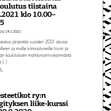
oulutus tiistaina
.2021 klo 10.00–
15
U 24.1.2021
ikeskus järjestää vuoden 2021 alussa
lleen ja muille kiinnostuneille tiiviin ja
an koulutuksen markkinointiviestinnästä
 […]
ä…
steetikot ry:n
ityksen liike-kurssi