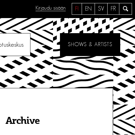
Kirjaudu sisään
H
FI
EN
SV
FR
a
e
otuskeskus
SHOWS & ARTISTS
Archive