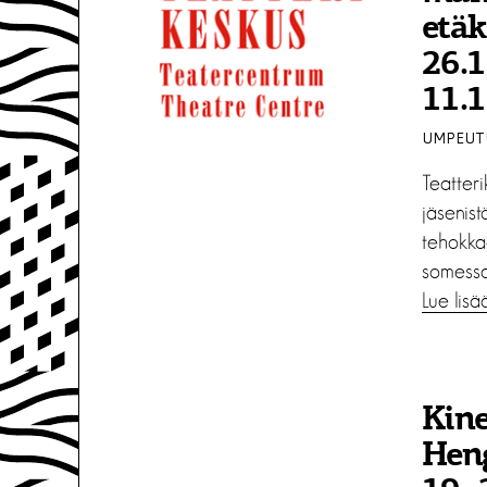
etäk
26.1
11.
UMPEUTU
Teatter
jäsenistö
tehokka
somessa.
Lue lisä
Kine
Heng