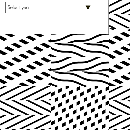
V
A
L
I
T
S
E