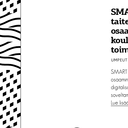
SMA
tai
osa
kou
toim
UMPEUTU
SMART A
osaamin
digitali
sovelta
Lue lisä