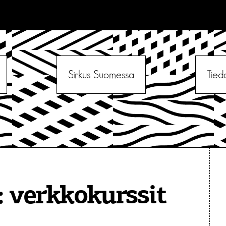
Sirkus Suomessa
Tied
:
verkkokurssit