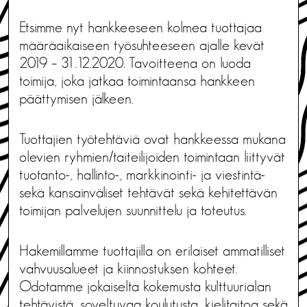
Etsimme nyt hankkeeseen kolmea tuottajaa
määräaikaiseen työsuhteeseen ajalle kevät
2019 – 31.12.2020. Tavoitteena on luoda
toimija, joka jatkaa toimintaansa hankkeen
päättymisen jälkeen.
Tuottajien työtehtäviä ovat hankkeessa mukana
olevien ryhmien/taiteilijoiden toimintaan liittyvät
tuotanto-, hallinto-, markkinointi- ja viestintä-
sekä kansainväliset tehtävät sekä kehitettävän
toimijan palvelujen suunnittelu ja toteutus.
Hakemillamme tuottajilla on erilaiset ammatilliset
vahvuusalueet ja kiinnostuksen kohteet.
Odotamme jokaiselta kokemusta kulttuurialan
tehtävistä, soveltuvaa koulutusta, kielitaitoa sekä