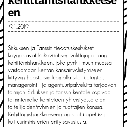
kehittämishankkeese
en
9.1.2019
Sirkuksen ja Tanssin tiedotuskeskukset
käynnistävät kaksivuotisen välittäjäportaan
kehittämishankkeen, joka pyrkii muun muassa
vastaamaan kentän kansainvälistymiseen
liittyviin haasteisiin luomalla sille tuotanto-,
managerointi- ja agentuuripalveluita tarjoavan
toimijan. Sirkuksen ja tanssin kentälle sopivaa
toimintamallia kehitetään yhteistyössä alan
taiteilijoiden/ryhmien ja tuottajien kanssa.
Kehittämishankkeeseen on saatu opetus- ja
kulttuuriministeriön erityisavustusta.