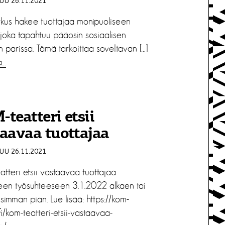
U 26.11.2021
irkus hakee tuottajaa monipuoliseen
 joka tapahtuu pääosin sosiaalisen
n parissa. Tämä tarkoittaa soveltavan […]
ä…
teatteri etsii
aavaa tuottajaa
U 26.11.2021
tteri etsii vastaavaa tuottajaa
seen työsuhteeseen 3.1.2022 alkaen tai
simman pian. Lue lisää: https://kom-
.fi/kom-teatteri-etsii-vastaavaa-