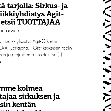
ä tarjolla: Sirkus- ja
ikkiyhdistys Agit-
k etsii TUOTTAJAA
U 1.6.2019
ja musiikkiyhdistys Agit-Cirk etsii
AA Tuottajana: – Otat keskeisen roolin
en ja projektien suunnittelussa […]
ä…
mme kolmea
tajaa sirkuksen ja
sin kentän