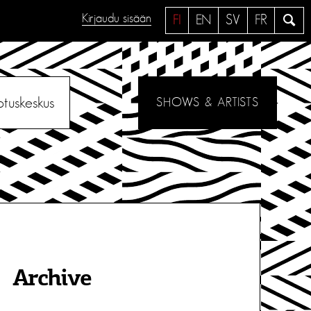
Kirjaudu sisään
H
FI
EN
SV
FR
a
e
otuskeskus
SHOWS & ARTISTS
Archive