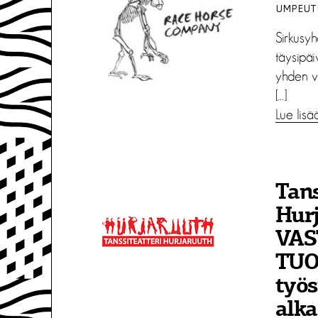
UMPEUTU
Sirkusyh
täysipäi
yhden v
[…]
Lue lisä
Tans
Hurj
VAS
TUO
työs
alka