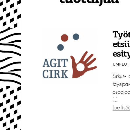
Työt
etsi
esi
UMPEUTU
Sirkus- 
täysipäi
osaajaa 
[…]
Lue lisä