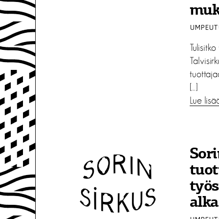
muk
UMPEUTU
Tulisitk
Talvisi
tuottaja
[…]
Lue lisä
Sori
tuot
työs
alk