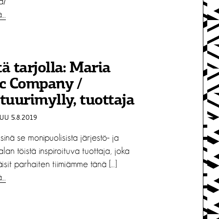
a/
ä…
ä tarjolla: Maria
ic Company /
tuurimylly, tuottaja
U 5.8.2019
 sinä se monipuolisista järjestö- ja
ialan töistä inspiroituva tuottaja, joka
isit parhaiten tiimiämme tänä […]
ä…