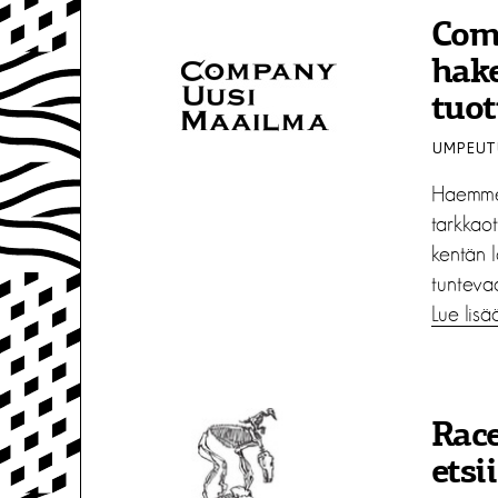
Com
hake
tuot
UMPEUTU
Haemme
tarkkao
kentän l
tuntevaa
Lue lisä
Rac
etsi