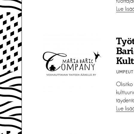
tuottaja
Lue lisä
Työt
Bar
Kult
UMPEUTU
Olisitko
kulttuur
täydentä
Lue lisä