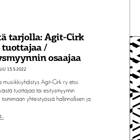
ä tarjolla: Agit-Cirk
i tuottajaa /
tysmyynnin osaajaa
U 15.5.2022
ja musiikkiyhdistys Agit-Cirk ry etsii
väistä tuottajaa tai esitysmyynnin
toimimaan yhteistyössä hallinnollisen ja
ä…