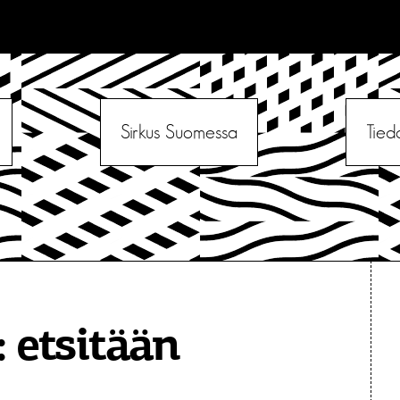
Sirkus Suomessa
Tied
:
etsitään