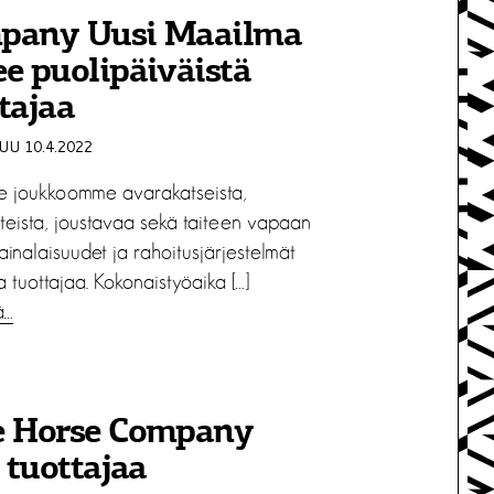
pany Uusi Maailma
e puolipäiväistä
tajaa
U 10.4.2022
 joukkoomme avarakatseista,
tteista, joustavaa sekä taiteen vapaan
ainalaisuudet ja rahoitusjärjestelmät
 tuottajaa. Kokonaistyöaika […]
ä…
e Horse Company
i tuottajaa