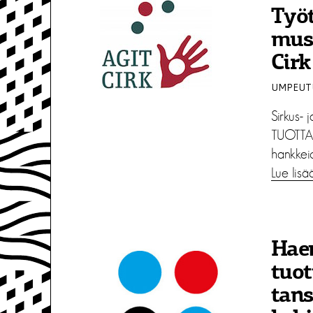
Työt
musi
Cir
UMPEUTU
Sirkus- 
TUOTTAJ
hankkeid
Lue lisä
Hae
tuot
tans