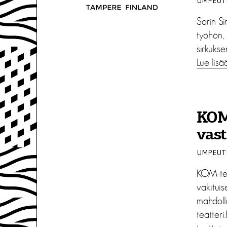
UMPEUTU
Sorin S
työhön,
sirkukse
Lue lisä
KOM-
vast
UMPEUTU
KOM-tea
vakitui
mahdolli
teatteri