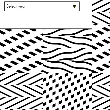
V
A
L
I
T
S
E