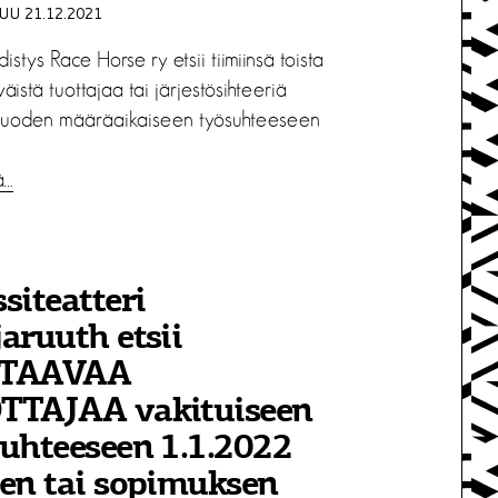
U 21.12.2021
distys Race Horse ry etsii tiimiinsä toista
väistä tuottajaa tai järjestösihteeriä
uoden määräaikaiseen työsuhteeseen
ä…
siteatteri
aruuth etsii
TAAVAA
TTAJAA vakituiseen
uhteeseen 1.1.2022
en tai sopimuksen