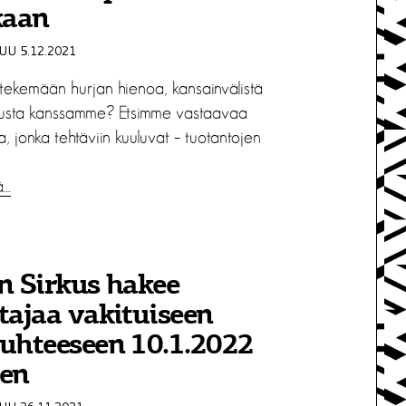
aan
U 5.12.2021
o tekemään hurjan hienoa, kansainvälistä
rkusta kanssamme? Etsimme vastaavaa
a, jonka tehtäviin kuuluvat – tuotantojen
ä…
n Sirkus hakee
tajaa vakituiseen
uhteeseen 10.1.2022
aen