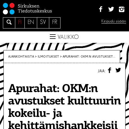
S
i
i
H
Kirjaudu sisään
FI
EN
SV
FR
r
a
r
e
VALIKKO
y
s
i
AJANKOHTAISTA >
ILMOITUKSET
>
APURAHAT: OKM:N AVUSTUKSET...
s
F
T
ä
JAA:
A
W
C
I
l
E
T
t
Apurahat: OKM:n
B
T
O
E
ö
O
R
avustukset kulttuurin
K
ö
n
kokeilu- ja
kehittämishankkeisii