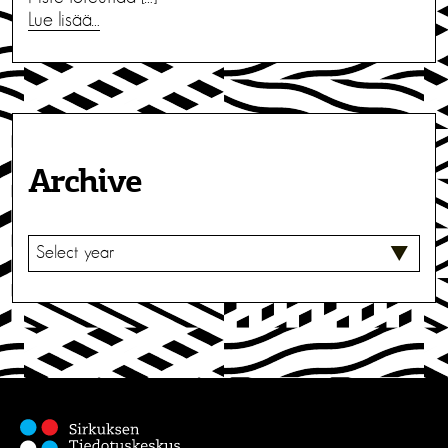
Lue lisää…
Archive
V
A
L
I
T
S
E