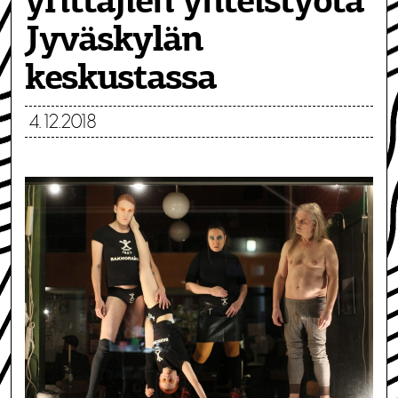
yrittäjien yhteistyötä
Jyväskylän
keskustassa
4.12.2018