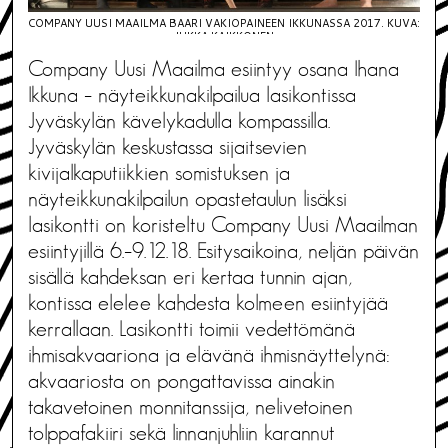
COMPANY UUSI MAAILMA BAARI VAKIOPAINEEN IKKUNASSA 2017. KUVA:
JUKKA KAIKKONEN
Company Uusi Maailma esiintyy osana Ihana
Ikkuna – näyteikkunakilpailua lasikontissa
Jyväskylän kävelykadulla kompassilla.
Jyväskylän keskustassa sijaitsevien
kivijalkaputiikkien somistuksen ja
näyteikkunakilpailun opastetaulun lisäksi
lasikontti on koristeltu Company Uusi Maailman
esiintyjillä 6.–9.12.18. Esitysaikoina, neljän päivän
sisällä kahdeksan eri kertaa tunnin ajan,
kontissa elelee kahdesta kolmeen esiintyjää
kerrallaan. Lasikontti toimii vedettömänä
ihmisakvaariona ja elävänä ihmisnäyttelynä:
akvaariosta on pongattavissa ainakin
takavetoinen monnitanssija, nelivetoinen
tolppafakiiri sekä linnanjuhliin karannut