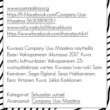
www.uusimaailma.org
https://fi-fi.facebook.com/Company-Uusi-
Maailma-56501819031/
www.visitjyvaskyla.fi/ihanaikkuna
https://www.facebook.com/ihanatputiikit/
Kuvassa Company Uusi Maailma näytteillä
Baari Vakiopaineen ikkunassa 2017. Kuva
otettu kulttuuribaari Vakiopaineen 25-
vuotisjuhlakirjaa varten. Kuvassa (vas->oik) Sami
Keinänen, Saga Elgland, Seija Hakkarainen,
Eero Virtanen. Kuva: Jukka Kaikkonen
Kategoriat:
Sirkusalan uutiset
Avainsanat:
Company Uusi Maailma