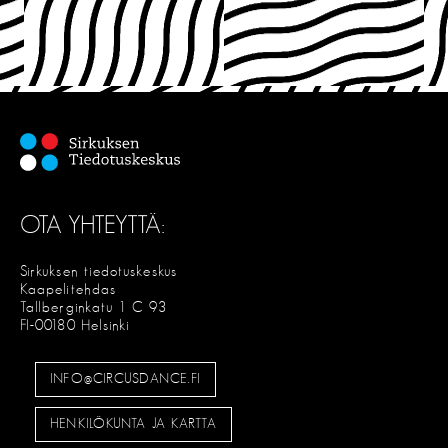
OTA YHTEYTTÄ:
Sirkuksen tiedotuskeskus
Kaapelitehdas
Tallberginkatu 1 C 93
FI-00180 Helsinki
INFO@CIRCUSDANCE.FI
HENKILÖKUNTA JA KARTTA